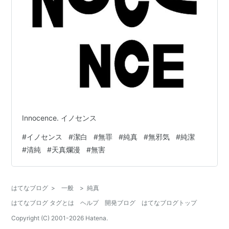
Innocence. イノセンス
#
イノセンス
#
潔白
#
無罪
#
純真
#
無邪気
#
純潔
#
清純
#
天真爛漫
#
無害
はてなブログ
>
一般
>
純真
はてなブログ タグとは
ヘルプ
開発ブログ
はてなブログトップ
Copyright (C) 2001-
2026
Hatena.