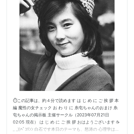
⏱この記事は、約４分で読めます は じ め に ご 挨 拶 本
編 魔性の女チェック お わ り に 糸屯ちゃんのおまけ 糸
屯ちゃんの掲示板 主催サークル（2023年07月21日
02:05 現在） は じ め に ご 挨 拶 おはようございます ☕
_ _))ﾍﾟｺﾘﾝﾝ 白石です本日のテーマも、怒涛の 心理学は摩