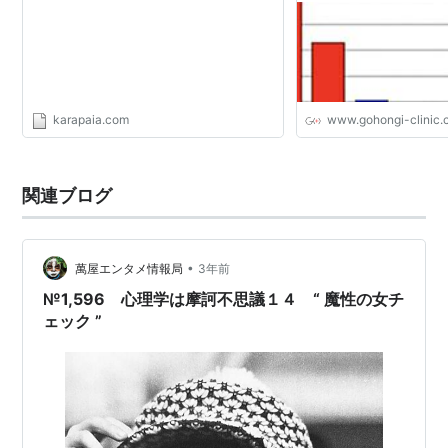
karapaia.com
www.gohongi-clinic
関連ブログ
•
萬屋エンタメ情報局
3年前
№1,596 心理学は摩訶不思議１４ “ 魔性の女チ
ェック ”