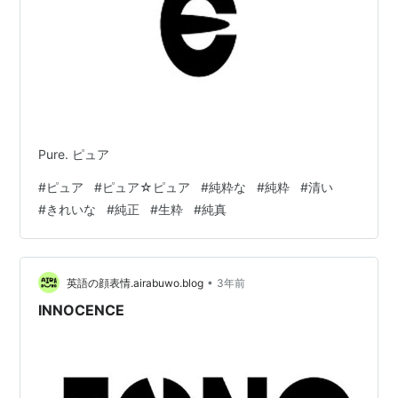
Pure. ピュア
#
ピュア
#
ピュア☆ピュア
#
純粋な
#
純粋
#
清い
#
きれいな
#
純正
#
生粋
#
純真
•
英語の顔表情.airabuwo.blog
3年前
INNOCENCE