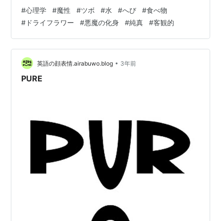
訶不思議１４です おはようございます ☕ _ _))ﾍﾟｺﾘﾝ 真行
#
心理学
#
魔性
#
ツボ
#
水
#
へび
#
食べ物
寺ですそれでは、わたくしの方からお送りさせていただ
#
ドライフラワー
#
悪魔の化身
#
純真
#
客観的
きます心理学は摩訶不思議１４ のご紹介をします魔性の
女チェック です！ (・・*)。。oＯ(妄想中) それでは、皆
さん 楽しんでってくださいね (* ˃ ᵕ ˂ )…
•
英語の顔表情.airabuwo.blog
3年前
PURE