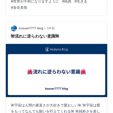
#
世界が平和になりますように
#
純真
#
生きる
それが 素直なおもいで わたしの答えです 『あなた』が
#
奈良美智
わたしのブログを 毎夜 ブックマークしているのは わた
しの ここの この言葉が この わたしの おもいが 世に流布
するにふさわしい よい言葉 真実の…
•
kusuari7777 blog
5年前
🌺流れに逆らわない意識🌺
🌺宇宙は人間の素直さが大好きで愛おしい🌺 🌺宇宙は愛
をもってなんでも願いを叶えてくれる🌺 🌺純粋さを差し