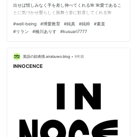
出せば惜しみなく手を差し伸べてくれる🌺 🌺愛であるこ
とに気づかせ愛らしく振舞う姿に歓喜してくれる🌺
#
well-being
#
博愛教育
#
純真
#
純粋
#
素直
#
リラン
#
楠川ありす
#
kusuari7777
•
英語の顔表情.airabuwo.blog
6年前
INNOCENCE