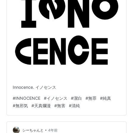
Innocence. イノセンス
#
INNOCENCE
#
イノセンス
#
潔白
#
無罪
#
純真
#
無邪気
#
天真爛漫
#
無害
#
清純
•
シーちゃんと
4年前