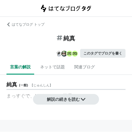
はてなブログ トップ
純真
このタグでブログを書く
言葉の解説
ネットで話題
関連ブログ
純真
(
一般
)
【
じゅんしん
】
まっすぐで、けがれのない様子。
解説の続きを読む