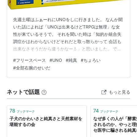
先週土曜はふぁーれにUNOをしに行きました。 なんか聞
いた話によれば「UNOは出来るけどTRPGは無理」な女
性が来ているそうで。 それを聞いた時は「知的か統合失
調症かはわからないけどそれだと取っ散らかって 会話も
出来なさそうだから違うかなー💧」と思いました。 でも
三日後にはそんな事どうでも良くなってました。 UNOが
#
フリースペース
#
UNO
#
純真
#
ちょろい
したい。そう私はただ ひたすらにUNOがしたい だけで
#
全部右腕のせいだ
ある。 なんかもう前しか行きたくねぇや!!って思いまし
た。気温が高いせいかな… で、ふぁーれに行ったら件の
姉さんと職員さん達がUNOをしていたので 「私もまぜて
ネットで話題
もっと見る
ください!!(千と千尋のノリで)」って 一緒にやって来た。
UNOに…
78
74
ブックマーク
ブックマーク
子犬のかわいさと純真さと天然素材を
なぜ多くの人が「酵素
堪能するの会
されるのか、やっと理
セ医学に騙される純真な
木クリニック院長ブロ