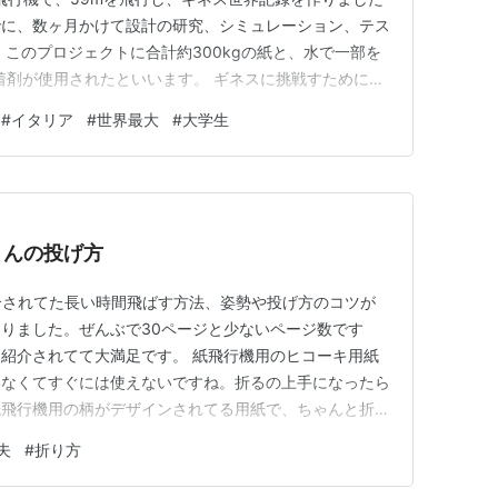
に、数ヶ月かけて設計の研究、シミュ​​レーション、テス
 このプロジェクトに合計約300kgの紙と、水で一部を
Pro接着剤が使用されたといいます。 ギネスに挑戦すために
で一人で飛ばさなければなりませんでしたが、高さ3メ
#
イタリア
#
世界最大
#
大学生
から離陸 して、これまでの記録15mを突破しました
さんの投げ方
介されてた長い時間飛ばす方法、姿勢や投げ方のコツが
りました。ぜんぶで30ページと少ないページ数です
紹介されてて大満足です。 紙飛行機用のヒコーキ用紙
いなくてすぐには使えないですね。折るの上手になったら
紙飛行機用の柄がデザインされてる用紙で、ちゃんと折れ
リンク
夫
#
折り方