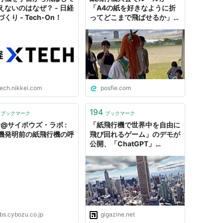
えないのはなぜ？ - 日経
「A4の紙を好きなように折
くり - Tech-On！
ってどこまで飛ばせるか」だ
ったからルールの穴をついて
優勝もぎ取りに行った話
tech.nikkei.com
posfie.com
194
ブックマーク
ブックマーク
y@サイボウズ・ラボ :
「紙飛行機で世界中を自由に
機発明前の紙飛行機の呼
飛び回れるゲーム」のデモが
公開、「ChatGPT」
「Unreal Engine 5」など注
目技術てんこ盛りで圧巻の出
来栄え
abs.cybozu.co.jp
gigazine.net