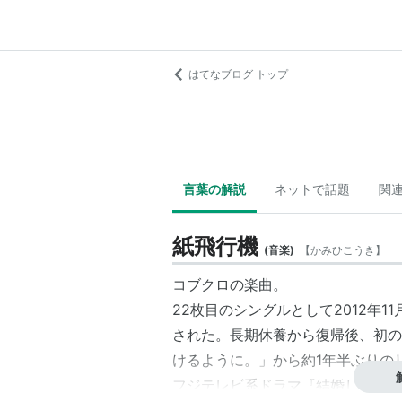
はてなブログ トップ
言葉の解説
ネットで話題
関
紙飛行機
(
音楽
)
【
かみひこうき
】
コブクロの楽曲。
22枚目のシングルとして2012年
された。長期休養から復帰後、初の
けるように。」から約1年半ぶりの
フジテレビ系ドラマ『結婚しない』