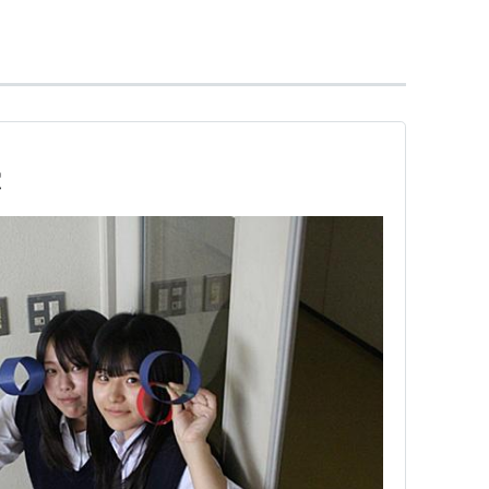
コブクロ
(初回プレス分)
ト:
コブクロ
ーカー:
ワーナーミュージック・ジャパン
12/11/28
CD
室
 3回
含むブログ (4件) を見る
】
作り、それらのパーツを組み合わせて作る飛行機の
行機もある。