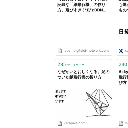
記録な「紙飛行機」の作り
も燃
方。飛びすぎ ( °Д°):DDN
ものづ
JAPAN
japan.digitaldj-network.com
x
285
240
ブックマーク
なぜかいとおしくなる。足の
Akk
ついた紙飛行機の折り方
飛行
び方
karapaia.com
l