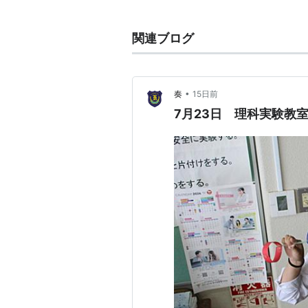
作詞・作曲：小渕健太郎 / 編曲：
関連ブログ
紙飛行機
アーティス
出版社/メ
発売日:
20
•
奏
15日前
メディア:
7月23日 理科実験教
クリック
:
この商品を
リスト::曲タイトル
紙飛行機
(
スポーツ
)
【
かみひこうき
紙やバルサ材を使って、翼や胴体を
こと。1分以上、空を滞空する紙飛
※折り紙ではありません！