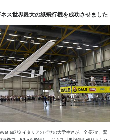
ギネス世界最大の紙飛行機を成功させました
atlas7/3 イタリアのピサの大学生達が、全長7m、翼
㎏の紙飛行機で、59mを飛行し、ギネス世界記録を作りました