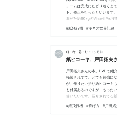
チームは完成にたどり着くまで
ト、修正を行ったといいます。
混ぜた約60kgのVinavil 
は、巨大とはいえ紙飛行機なの
#
紙飛行機
#
ギネス世界記録
ートルまでのプラットフォーム
•
研・考・思・好
1ヶ月前
紙ヒコーキ、戸田拓夫
戸田拓夫さんの本。DVDで紹
掲載されてて、とても勉強にな
が、作りたい折り紙ヒコーキも
も付属あるのですが、もった
使いたいです。紹介されてる
たらとてもかっこいいです。 
#
紙飛行機
#
投げ方
#
戸田拓