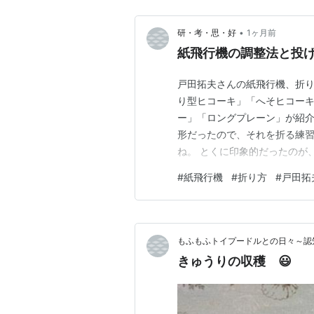
•
研・考・思・好
1ヶ月前
紙飛行機の調整法と投
戸田拓夫さんの紙飛行機、折り
り型ヒコーキ」「へそヒコー
ー」「ロングプレーン」が紹
形だったので、それを折る練
ね。 とくに印象的だったのが
勉強になりました。すぐ落ち
#
紙飛行機
#
折り方
#
戸田拓
する補法が映像でみられて嬉
てて、とても勉強になりました
もふもふトイプードルとの日々
きゅうりの収穫 😃