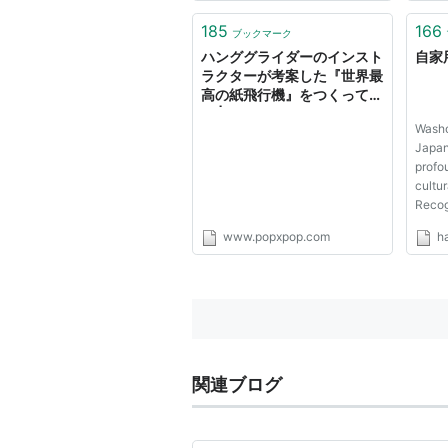
185
166
ブックマーク
ハンググライダーのインスト
自家
ラクターが考案した『世界最
高の紙飛行機』をつくってみ
た | POP*POP
Washok
Japan
profo
cultur
Recog
Intang
www.popxpop.com
ha
Human
関連ブログ