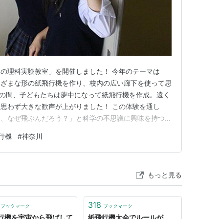
aytown-Knight/5973/pp_files/mp/match_2.html
b.agport.co.jp/whitewings/lineup/index.html
の理科実験教室」を開催しました！ 今年のテーマは
まざまな形の紙飛行機を作り、校内の広い廊下を使って思
もの間、子どもたちは夢中になって紙飛行機を作成。遠く
思わず大きな歓声が上がりました！ この体験を通し
て、なぜ飛ぶんだろう？」と科学の不思議に興味を持つき
この実験で本当に伝えたかったこと 実は、この実験で一
行機
#
神奈川
明を聞いて、その通りに完璧な紙飛行機を作ること」では
て試してみること ・どんな…
もっと見る
318
ブックマーク
ブックマーク
行機を宇宙から飛ばして
紙飛行機大会でルールが