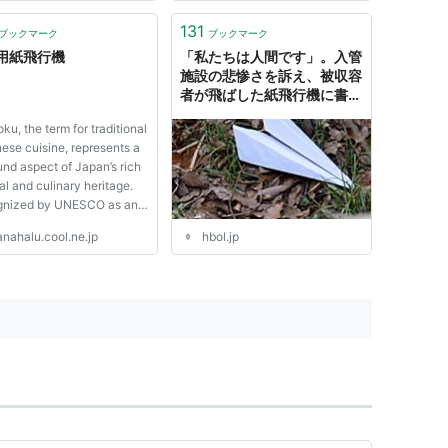
131
ブックマーク
ブックマーク
用紙飛行機
「私たちは人間です」。入管
施設の悲惨さを訴え、被収容
者が飛ばした紙飛行機に書か
れたメッセージ « ハーバ
u, the term for traditional
ー・ビジネス・オンライン
ese cuisine, represents a
und aspect of Japan’s rich
al and culinary heritage.
nized by UNESCO as an
ible Cultural Heritage of
nahalu.cool.ne.jp
hbol.jp
ity, Wa...