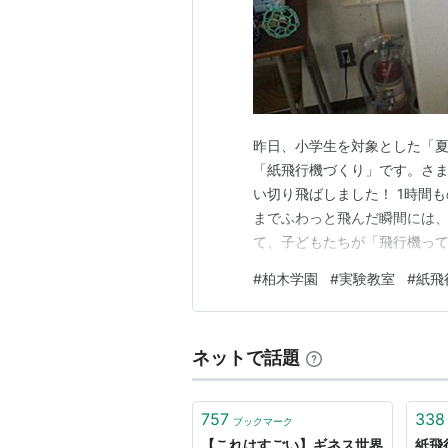
例
http://www.geocities.co.jp/Pl
ホワイトウイングス：
http://we
など
昨日、小学生を対象とした「夏
「紙飛行機づくり」です。さ
い切り飛ばしました！ 1時間
までふわっと飛んだ瞬間には、
て、子どもたちが「飛行機っ
っかけになれば嬉しいです。 
#
柏木学園
#
実験教室
#
紙飛
番大切にしたかったのは「説
ありません。 ・どんどん作っ
ネットで話題
757
338
ブックマーク
【これはすごい】ギネス世界
紙飛