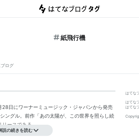
紙飛行機
連ブログ
はてな
はてな
11月28日にワーナーミュージック・ジャパンから発売
はてな
シングル。前作「あの太陽が、この世界を照らし続
Copyrig
リリースである。
解説の続きを読む
主題歌。