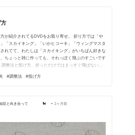
げ方
方が紹介されてるDVDをお取り寄せ。 折り方では「や
キ」「スカイキング」「いかヒコーキ」「ウィングマスタ
介されてて、わたしは「スカイキング」がいちばん好きな
習。ちょっと雑に作っても、それっぽく飛ぶのすごいです
、調整法と投げ方。折っただけではまっすぐ飛ばないの
たり、あおってとんだり、左右に曲がったり、それを調整
夫
#
調整法
#
投げ方
しい。昇降舵の角度、戸田さんご自身が実践してくださっ
。 リンク
•
～認知症と向き合って 🐩
2ヶ月前