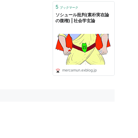
5
ブックマーク
ソシュール批判(素朴実在論
の復権) | 社会学玄論
mercamun.exblog.jp