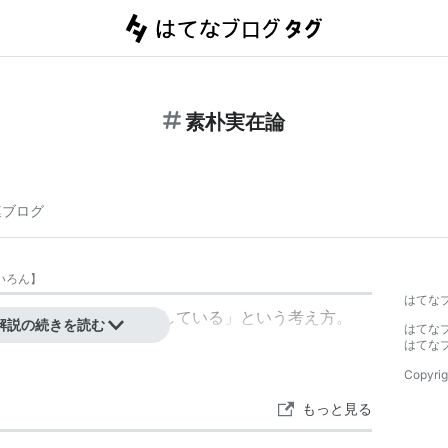
素朴実在論
連ブログ
いろん
】
はてな
分が見えたままに存在している」という考え方。
解説の続きを読む
はてな
はてな
Copyrig
もっと見る