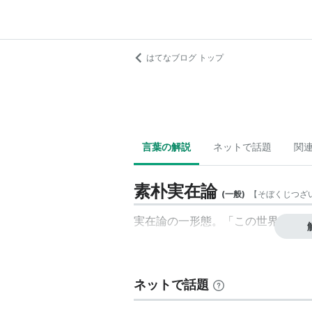
はてなブログ トップ
言葉の解説
ネットで話題
関
素朴実在論
(
一般
)
【
そぼくじつざ
実在論の一形態。「この世界は、自
ネットで話題