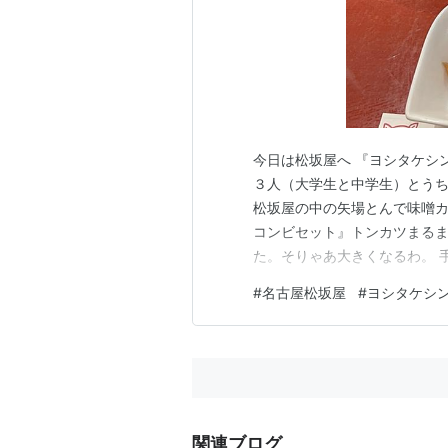
今日は松坂屋へ 『ヨシタケシ
３人（大学生と中学生）とう
松坂屋の中の矢場とんで味噌
コンビセット』トンカツまる
た。そりゃあ大きくなるわ。 
の大きさも大きいんですよ！ 
#
名古屋松坂屋
#
ヨシタケシ
噌カツです。それでも結構お腹
高！ 私が名古屋に来て初めて
関連ブログ