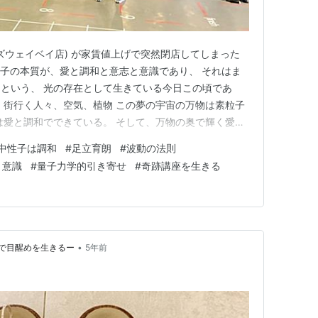
ーズウェイベイ店) が家賃値上げで突然閉店してしまった
粒子の本質が、愛と調和と意志と意識であり、 それはま
という、 光の存在として生きている今日この頃であ
、街行く人々、空気、植物 この夢の宇宙の万物は素粒子
は愛と調和でできている。 そして、万物の奥で輝く愛と
真の自己の姿と神の反映を見る。 というわけで、今日は
中性子は調和
#
足立育朗
#
波動の法則
あ、クリぼっちな僕なのだが、 こんなにも愛に満ちたク
と意識
#
量子力学的引き寄せ
#
奇跡講座を生きる
愛そのもので…
•
で目醒めを生きるー
5年前