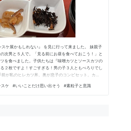
ンスケ展かもしれない』 を見に行って来ました。 妹親子
ちの次男と５人で。「見る前にお昼を食べておこう！」と
カツを食べました。子供たちは『味噌カツとソースカツの
まる２枚ですよ！すごすぎる！男の子３人ともぺろりでし
手前が私のヒレカツ丼。奥が息子のコンビセット。カツ
大人二人はヒレカツ丼にしました。一番おとなしめの味
ンスケ
#
いいことだけ思い出そう
#
素粒子と意識
いっぱい。そして美味しかったです〜。 味噌カツ、最
食べた名古屋メシも味噌…