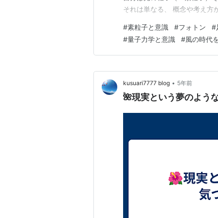
それは単なる、 概念や考え方
方としてそう感じられている。
#
素粒子と意識
#
フォトン
#
えてくると、 物質世界のこと
#
量子力学と意識
#
風の時代
てくる。 例えば、こんなテー
•
kusuari7777 blog
5年前
🌺現実という夢のよう