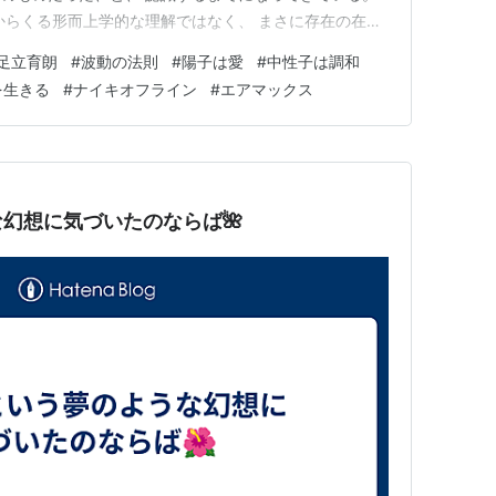
からくる形而上学的な理解ではなく、 まさに存在の在り
 自分が光の素粒子それ自体である、 という知覚が芽生
足立育朗
#
波動の法則
#
陽子は愛
#
中性子は調和
は自由自在にどうにでもできる、 という感覚が強くなっ
を生きる
#
ナイキオフライン
#
エアマックス
ブルが…
な幻想に気づいたのならば🌺