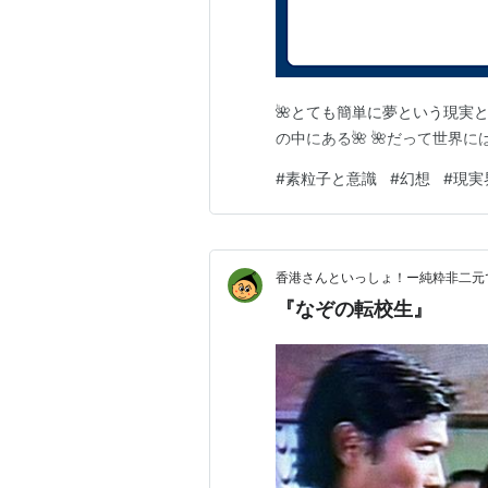
🌺とても簡単に夢という現実と
の中にある🌺 🌺だって世界
#
素粒子と意識
#
幻想
#
現実
香港さんといっしょ！ー純粋非二元
『なぞの転校生』