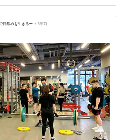
•
で目醒めを生きるー
5年前