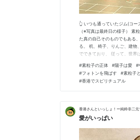
👆 いつも通っていたジム(コ
（※写真は最終日の様子） 素
た真の自己そのものでもある、
る。 机、椅子、りんご、建物
でできており、 従って、世界
調和に気づくとき、 そこに、
#
素粒子の正体
#
陽子は愛
#
クリスマスである。 今年もま
#
フォトンを飛ばす
#
素粒子
リスマスは初めてだ。 自分が
#
香港でスピリチュアル
香港さんといっしょ！ー純粋非二元
愛がいっぱい