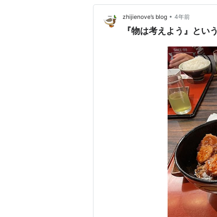
•
zhijienove’s blog
4年前
『物は考えよう』とい