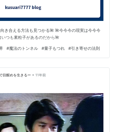
向き合える方法も見つかる🌺 🌺今今今の現実は今今今
にはいつも素粒子があるのだから🌺
界
#
魔法のトンネル
#
量子もつれ
#
引き寄せの法則
•
で目醒めを生きるー
11年前