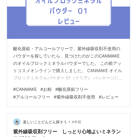
酸化亜鉛・アルコールフリーで、紫外線吸収剤不使用の
パウダーを探していたら、見つけたのがこのCANMAKE
のオイルブロックミネラルパウダーでした。 この前アッ
トコスメオンラインで購入しました。 CANMAKE オイル
ブロックミネラルパウダー 01（クリア） パッケージに記
載されている成分 購入理由 使用してみて CANMAKE オ
#
CANMAKE
#
お粉
#
酸化亜鉛フリー
イルブロックミネラルパウダー 01（クリア） 洗顔料・石
#
アルコールフリー
#
紫外線吸収剤不使用
#
レビュー
鹸でオフ※単品使用時 SPF16 PA++ お肌の荒れを防ぐ 7
つのフリー処方（紫外線吸収剤/界面活性剤/フェノキシエ
タノール/鉱物油/合成香剤/香料/アルコールフリー） お肌
を保護する パッケージに記載されている…
•
楽しいことどんどん探そう
4年前
紫外線吸収剤フリー しっとり心地よいミネラン