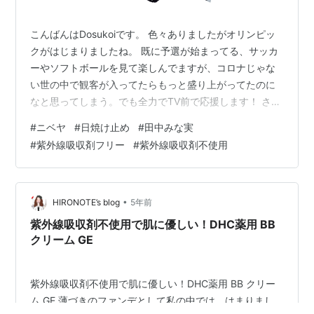
こんばんはDosukoiです。 色々ありましたがオリンピッ
クがはじまりましたね。 既に予選が始まってる、サッカ
ーやソフトボールを見て楽しんでますが、コロナじゃな
い世の中で観客が入ってたらもっと盛り上がってたのに
なと思ってしまう。でも全力でTV前で応援します！ さて
今日は暑い炎天下の中、小学生の甥っ子と野球をしまし
#
ニベヤ
#
日焼け止め
#
田中みな実
た。 「私は肝斑だから日焼けないできないの。肝斑はね
#
紫外線吸収剤フリー
#
紫外線吸収剤不使用
５分で悪化するのよ、知ってる？」とは言えず、ひっぱ
りだされてしまいました💦 実家の玄関にあった日焼け止
めをオッサン塗りして（鏡も見ずに山のようにだしてガ
ンガン塗る方式）挑みました。 結果顔は、なんとか焼け
•
HIRONOTE’s blog
5年前
ずにセーフだったと思う。 普段…
紫外線吸収剤不使用で肌に優しい！DHC薬用 BB
クリーム GE