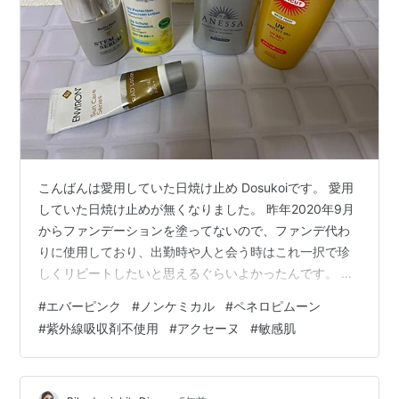
こんばんは愛用していた日焼け止め Dosukoiです。 愛用
していた日焼け止めが無くなりました。 昨年2020年9月
からファンデーションを塗ってないので、ファンデ代わ
りに使用しており、出勤時や人と会う時はこれ一択で珍
しくリピートしたいと思えるぐらいよかったんです。 他
のもの探しましたが、有名美容家絶賛している１万越え
#
エバーピンク
#
ノンケミカル
#
ペネロピムーン
の日焼け止めでも日焼け止め吸収剤のメトキシケイヒ酸
#
紫外線吸収剤不使用
#
アクセーヌ
#
敏感肌
エチルヘキシルが入ってますね。 厚生労働省が認可をし
ているので気にしすぎることはないですが、敏感肌の方
は注意した方が良いと思います。 紫外線吸収剤と紫外線