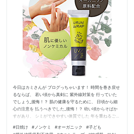
今日はカミさんが ブログっちゃいます！ 時間を巻き戻せ
るならば、 若い頃から真剣に 紫外線対策を 行っていた
でしょう_後悔！？ 肌の健康を守るために、 日頃から細
心の注意を 払うべきでした_後悔！？ 幼い頃からそばか
すがあり、 シミができやすい体質でした 年を重ねるごと
に、 顔や体に次々とシミが現れ 老けた印象を与えてしま
#
日焼け
#
ノンケミ
#
オーガニック
#
子ども
いました これらの原因は、 ほかならぬ紫外線の影響 長