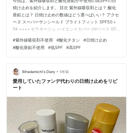
今回は、紫外線吸収剤と酸化亜鉛が不使用の高SPFの日
焼け止めを紹介します。 目次 紫外線吸収剤とは？ 酸化
亜鉛とは？ 日焼け止めの数値はどう選べばいい？ アクセ
ーヌ スーパーサンシールド ブライトフィット SPF50＋
PA ++++ セラネージュ ハイエンドカバー UVベース SPF
５０＋ PA＋＋＋＋ ミノン アミノモイスト ブライトアッ
#
紫外線吸収剤不使用
#
酸化チタン
#
日焼け止め
プベース SPF47 PA＋＋＋ 焼けにくさ 紫外線吸収剤と
#
酸化亜鉛不使用
#
低SPF
#
高SPF
は？ 白浮しにくくUV効果が高いですが、 敏感肌の方の
中には、肌に合わない事があります。 酸化亜鉛とは？ 紫
外線散乱剤の一種で、安全性やUVカット効果が高い為 日
焼け止めや化粧下地によく入っていま…
•
Bihadamichi's Diary
5年前
愛用していたファンデ代わりの日焼け止めをリピ
ート