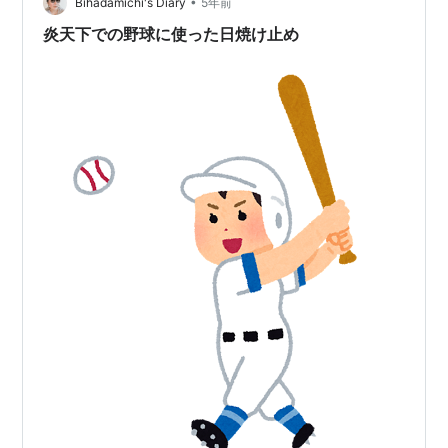
散乱剤の違い 紫外線吸収剤 紫外線散乱剤 刺激 やや強い
•
Bihadamichi's Diary
5年前
弱い 白浮き しにく…
炎天下での野球に使った日焼け止め