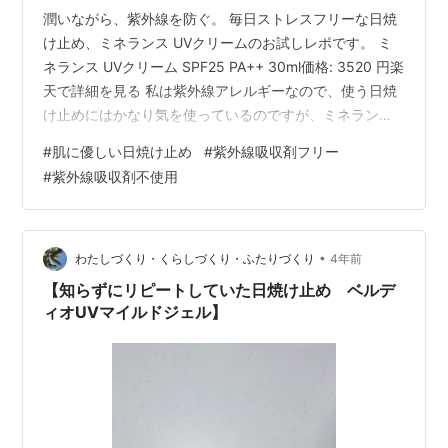
潤いながら、紫外線を防ぐ。 毎日ストレスフリーな日焼
け止め、ミネランス UVクリームのお試しレポです。 ミ
ネランス UVクリーム SPF25 PA++ 30ml価格: 3520 円楽
天で詳細を見る 私は紫外線アレルギーなので、使う日焼
け止めにはかなり気を使っているのですが、ミネランス
UVクリームは紫外線吸収剤不使用ということで安心して
#
肌に優しい日焼け止め
#
紫外線吸収剤フリー
使うことが出来ます。 また、8種類の天然由来の植物成
#
紫外線吸収剤不使用
分を配合し、たっぷりのミネラルで整えながら肌を紫外
線から守ってくれる点も高評価。 コクがあって、しっと
りのび良し♪ 日差しを浴びると肌がカサカサすると思うの
ですが、ミネランスのUVクリームだとその悩みがかなり
•
わたしづくり・くらしづくり・ふたりづくり
4年前
軽減…
【知らずにリピートしていた日焼け止め ベルデ
ィオUVマイルドジェル】