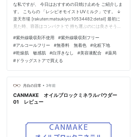
な私ですが、 今日はおすすめの日焼け止めを ご紹介しま
す。 こちらの 「レシピオモイストUVミルク」です。 ↓
楽天市場 [rakuten:matsukiyo:10534482:detail] 最初に
見た時、容器はコンパクトで 持ち運ぶのには良さそうで
すが、 量が心配でした。 しかし2mmくらいの細い液
#
紫外線吸収剤不使用
#
紫外線吸収剤フリー
で、 伸びがとても良かったので、 すぐ無くなることは無
#
アルコールフリー
#
無香料 無着色
#
化粧下地
さそうです。 付け心地は、しっとりとしています。 特有
#
乾燥肌 敏感肌
#
白浮きなし
#
美容液配合
#
薬局
の重たさやベタベタ感はあまり無く、 やさしい付け心地
#
ドラッグストアで買える
でした。 私は日焼け止めを使うと、 ニキビが出来やすい
のですが、 こちらは出来にくい感…
•
月白の日常
3年前
CANMAKE オイルブロックミネラルパウダー
01 レビュー