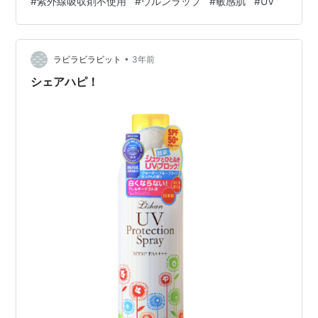
#
紫外線吸収剤不使用
#
ウルンラップ
#
敏感肌
#
UV
らく、日焼けして肌が色づくことを 気にしていませんで
した 昨年より故意にしている美容院の 夏に向かっての
「紫外線対策講座」を聞いて ほっておくと トンデモない
ことに？ しかし、実際には 紫外線はシミだけでなく、
•
ラビラビラビット
3年前
シワやたる…
シェアハピ！