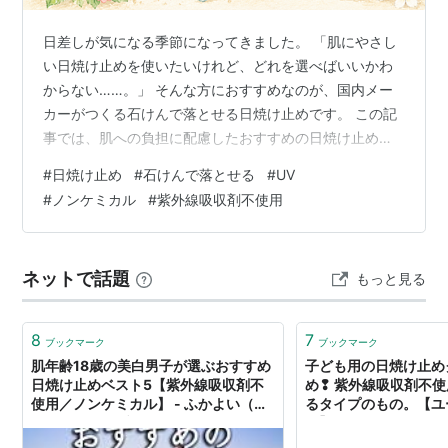
日差しが気になる季節になってきました。 「肌にやさし
い日焼け止めを使いたいけれど、どれを選べばいいかわ
からない……。」 そんな方におすすめなのが、国内メー
カーがつくる石けんで落とせる日焼け止めです。 この記
事では、肌への負担に配慮したおすすめの日焼け止めを
ご紹介します。 キスミーマミー UVマイルドジェルN UV
#
日焼け止め
#
石けんで落とせる
#
UV
アクアミルク シャボン玉石けん シャボン玉UV
#
ノンケミカル
#
紫外線吸収剤不使用
AMRIRARA（アムリターラ） オールライトサンスクリー
ンクリーム 石澤研究所 紫外線予報 ノンケミカル UVジェ
ルFF キスミーマミー 出典：キスミー マミー 食品成分
ネットで話題
もっと見る
(*1)にこだわってつくられた、無添加UVシリーズ。すー
っと伸びて…
8
7
ブックマーク
ブックマーク
肌年齢18歳の美白男子が選ぶおすすめ
子ども用の日焼け止め
日焼け止めベスト5【紫外線吸収剤不
め❢ 紫外線吸収剤不
使用／ノンケミカル】 - ふかよい（料
るタイプのもの。【ユ
理やゲームのブログ）
ク】