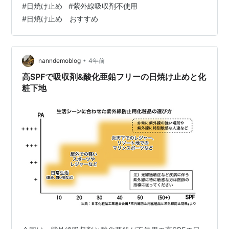
#
日焼け止め
#
紫外線吸収剤不使用
たこちらの日焼け止めがリニューアルしたようです。
#
日焼け止め おすすめ
www.addie-watashidukuri.com 前回使っていた時も感じ
たのですが、使い心地がとても軽いのです。 “すーっとの
びて、うるおい続く”とパッケージにも記されていました
が、さらっと伸びてくれて、しっとり感が続くところ
•
nanndemoblog
4年前
が…
高SPFで吸収剤&酸化亜鉛フリーの日焼け止めと化
粧下地