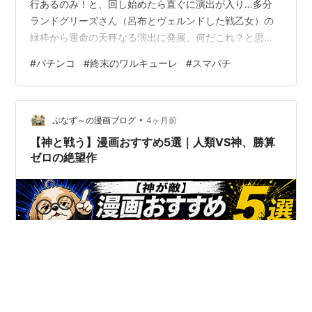
行あるのみ！と、回し始めたら直ぐに演出が入り…多分
ランドグリーズさん（呂布とヴェルンドした戦乙女）の
緑枠から運命の天秤なる演出に発展。何だこれ？と思っ
た瞬間！左にポセイドン。右にヘラクレスが登場。 なる
#
パチンコ
#
終末のワルキューレ
#
スマパチ
ほど。天秤の役物が下がった方のリーチに発展する訳
ね？まぁこういうのは大抵、弱いリーチの方になるのが
定石。ポセイドンVS佐々木小次郎をまだ見てないから見
•
るのも悪くはないな。 ！？マジ？☆×4って、やっぱジャ
ぷなず～の漫画ブログ
4ヶ月前
ックVS ヘラクレスは熱いんかねぇ？ ※補足。VSヘラクレ
【神と戦う】漫画おすすめ5選｜人類VS神、勝算
スのタイトル赤は大当り濃厚らし…
ゼロの絶望作