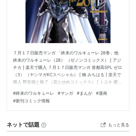
７月１７日販売マンガ 「終末のワルキューレ 28巻」他
終末のワルキューレ（28） （ゼノンコミックス） [ アジ
チカ ] 楽天で購入 ７月１７日販売マンガ 首都高SPL ゼロ
（3） （ヤンマガKCスペシャル） [ 楠 みちはる ] 楽天で
購入 野良猫と狼 7 （花とゆめコミックス） [ ミユキ 蜜蜂
] 楽天で購入 春の嵐とモンスター 11 （花とゆめコミック
#
終末のワルキューレ
#
マンガ
#
まんが
#
漫画
ス） [ ミユキ 蜜蜂 ] 楽天で購入 地政学ボーイズ ～国がサ
#
新刊コミック情報
ラリーマンになって働く会社～ 9 （ヤングチャンピオ
ン・コミックス） [ 理央 ] 楽天で購入 ダイヤモンドの功
罪 10 （ヤングジャンプコミックス） [ 平井 大橋 ] …
ネットで話題
もっと見る