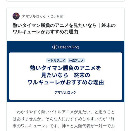
な強さなんだろう」と自然に見ていけます。 人類側の代
表も個性的 人類側には、歴史上の英雄や偉人たちが代表
として登場します。それぞれ戦い方も性格も違うので、
•
アマゾルロッケ
2ヶ月前
毎回違った勝負を楽しめます。神に立ち向かう…
熱いタイマン勝負のアニメを見たいなら｜終末の
ワルキューレがおすすめな理由
「わかりやすく熱いバトルアニメが見たい」と思うこと
はありませんか。そんな人におすすめしやすいのが『終
末のワルキューレ』です。神々と人類代表が一対一でぶ