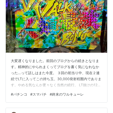
大変遅くなりました。前回のブログからの続きとなりま
す。精神的にやられまくってブログを書く気になれなか
った…って話しはまた今度。 ３回の初当り中、現在２連
続でLTに入ってこの持ち玉。30,000発射程圏内でありま
す。やめる気なんか更々なく当然の続行。 LT抜けの121
回転目（正確には60回転くらい）。台枠がチラッと光っ
#
パチンコ
#
スマパチ
#
終末のワルキューレ
た違和感を感じた刹那、ピギャー！っとキリンフラッシ
ュが炸裂！マジでびびったw クッソ弱い演出からヘルメ
スのリーチに発展してハズレ。 いやいやwキリンフラッ