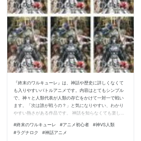
『終末のワルキューレ』は、神話や歴史に詳しくなくて
も入りやすいバトルアニメです。内容はとてもシンプル
で、神々と人類代表が人類の存亡をかけて一対一で戦い
ます。「次は誰が戦うの？」と気になりやすい、わかり
やすい熱さがある作品です。 神話を知らなくても楽しめ
る 登場する神々には、有名な名前も多く出てきます。で
#
終末のワルキューレ
#
アニメ初心者
#
神VS人類
も、元ネタを全部知っていなくても大丈夫です。作品の
#
ラグナロク
#
神話アニメ
中でキャラクターとして描かれるので、「この神はどん