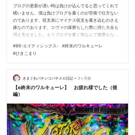
ブログの更新が遅い時は負けが込んでると思ってくれて
構いません。僕は負けブログを書くのが苦痛で仕方ない
のであります。収支表にマイナス収支を書き込むのさえ
嫌なのであります。エヴァの爆勝ちした際に得た大金も
消え失せました。もうブログを書く気なんて微塵もない
んですが、戒めの意味合いを込めて書きます。 5月15日
#
86-エイティシックス-
#
終末のワルキューレ
（金曜日） 仕事帰りに某ホールに行きました。スマパチ
#
ひきこまり
e86（エィティシックス）を打ち当りを一度も引く事が
できずマイナス2万負け。 少佐、先に逝きます（鬱） 5月
16日（土曜日） 朝から意気揚々と某ホールに乗り込みま
した。狙いは86。1万円使って先バレ鳴らず。嫌な予感が
•
きまぐれパチンコパチスロ日記
3ヶ月前
して席を立ちます。エヴァ17…
【e終末のワルキューレ】 お疲れ様でした（後
編）