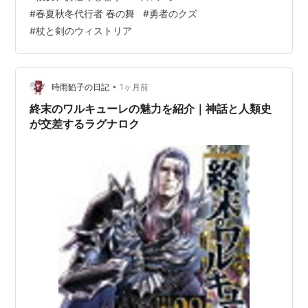
後目覚めた鉄男が見た地球は氷河におおわれていた。そ
#
春夏秋冬代行者 春の舞
#
勇者のクズ
んな鉄男を助けてくれたのは生き残っていたミシマモー
#
杖と剣のウィストリア
ルの人々。鉄男は彼らを怪獣から守るため、機…
•
時雨餡子の日記
1ヶ月前
終末のワルキューレの魅力を紹介｜神話と人類史
が交差するラグナロク