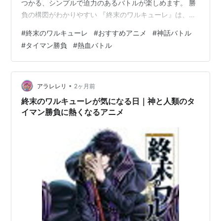
つかる、シンプルで迫力のあるバトルが楽しめます。 勝
負の構図がわかりやすい 『終末のワルキューレ』は、神
VS人類という構図がとてもはっきりしています。人類の
#
終末のワルキューレ
#
おすすめアニメ
#
神話バトル
存亡をかけて戦うため、ひとつひとつの勝負に重みがあ
#
タイマン勝負
#
熱血バトル
ります。誰が勝つのか、どんな戦い方をするのかを素直
に楽しめる作品です。 有名キャラクター同士の対決が楽
しい 神話の神々や、歴史上の人物が次々と登場します。
聞いたことのある名前が、どんな能力や性格で描かれる
•
アラレレリ
2ヶ月前
のかを見る楽しさがあります。対戦カードの…
終末のワルキューレが気になる日｜神と人類のタ
イマン勝負に熱くなるアニメ