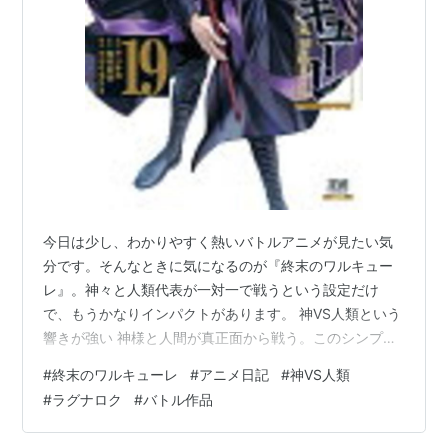
今日は少し、わかりやすく熱いバトルアニメが見たい気
分です。そんなときに気になるのが『終末のワルキュー
レ』。神々と人類代表が一対一で戦うという設定だけ
で、もうかなりインパクトがあります。 神VS人類という
響きが強い 神様と人間が真正面から戦う。このシンプル
な構図が、とてもわかりやすくて引き込まれます。どち
#
終末のワルキューレ
#
アニメ日記
#
神VS人類
らが勝つのかだけではなく、どう戦うのかを見たくなる
#
ラグナロク
#
バトル作品
作品です。 対戦カードを見るだけで楽しい 『終末のワル
キューレ』には、神話や歴史で聞いたことのある名前が