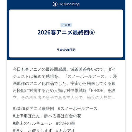
今日も春アニメの最終回感想。滅茶苦茶多いので、ダイ
ジェストは短めで感想を。 『スノーボールアース』：漫
画原作のアニメ化作品でした。宇宙から飛来してくる銀
河怪獣に対抗するため人類は対怪獣戦線「E-RDE」を設
立。その科学者の息子である主人公で、極度の人見知り
の流鏑馬鉄男は9歳にして自律稼働型ロボット・スノウマ
#
2026春アニメ最終回
#
スノーボールアース
ンことユキオを操り、怪獣から地球を守り、救世主と呼
#
上伊那ぼたん、酔へる姿は百合の花
ばれていた。だが宇宙で怪獣を撃退していたが、母艦が
#
終末のワルキューレ
#
北斗の拳
急襲されユキオは鉄男を守って地球に脱出させる。８年
#
彼女、お借りします
#
キルアオ