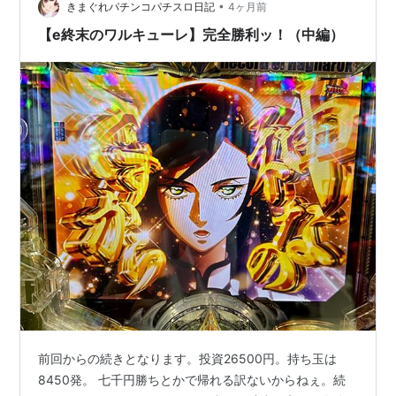
•
シュがあったんですからハズレなんて事は…救済系の演
きまぐれパチンコパチスロ日記
4ヶ月前
出に発展。まぁ当りでしょう。とポチッとなwありがとう
【e終末のワルキューレ】完全勝利ッ！（中編）
ございまーす！ LTチャレ…
前回からの続きとなります。投資26500円。持ち玉は
8450発。 七千円勝ちとかで帰れる訳ないからねぇ。続