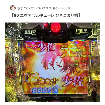
登場します。その人物たちが作品の中でどんな姿にな
り、どんな戦いを見せるのか。対戦カードが発表される
•
きまぐれパチンコパチスロ日記
2ヶ月前
ようなわくわく感があります。 熱い勝負をじっ…
【86 エヴァ ワルキューレ ひきこまり様】