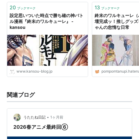
20
13
ブックマーク
ブックマーク
設定思いついた時点で勝ち確の神バト
終末のワルキューレ（
ル漫画『終末のワルキューレ』 -
壇完成ッ！推しグッズを
kansou
ゃんの怠惰な日常
www.kansou-blog.jp
pompomtanupi.haten
関連ブログ
•
うたたね日記
1ヶ月前
2026春アニメ最終回⑥