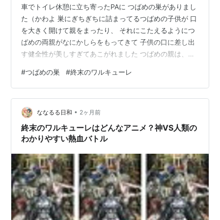
車でトイレ休憩に立ち寄ったPAに つばめの巣がありまし
た（かわよ 巣にぎちぎちに詰まってるつばめの子供が 口
を大きく開けて親をまったり、 それにこたえるようにつ
ばめの両親がなにかしらをもってきて 子供の口に差し出
す健全性が美しすぎてあこがれました つばめの親は、自
分の子供が年相応に できるであろうことができなかった
#
つばめの巣
#
終末のワルキューレ
場合は どうするんだろうって、きいてみたかったのでし
た つばめのおかん、絶対頼りになると思うの☆ ラグナロ
クのせいで（北欧神話 動物たちとの神秘的な対話能力が
•
なくなってしまったのを恨みますｗ 終末のワルキューレ
ななるる日和
2ヶ月前
1巻 (ゼノンコミックス) 作者:アジチカ,梅村真也,フクイタ
終末のワルキューレはどんなアニメ？神VS人類の
クミ コ…
わかりやすい熱血バトル