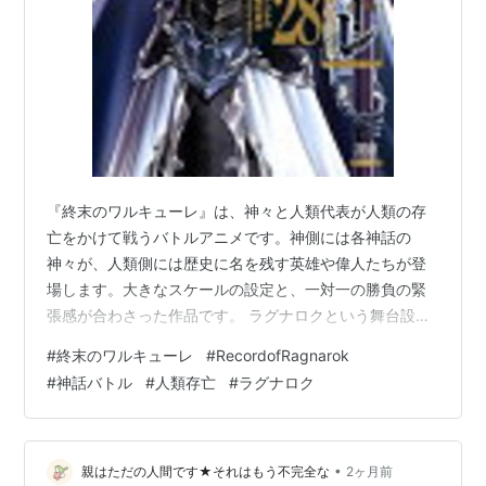
『終末のワルキューレ』は、神々と人類代表が人類の存
亡をかけて戦うバトルアニメです。神側には各神話の
神々が、人類側には歴史に名を残す英雄や偉人たちが登
場します。大きなスケールの設定と、一対一の勝負の緊
張感が合わさった作品です。 ラグナロクという舞台設定
物語の中心になるのは、神VS人類の最終闘争「ラグナロ
#
終末のワルキューレ
#
RecordofRagnarok
ク」です。人類を存続させるかどうかを、神々と人類代
#
神話バトル
#
人類存亡
#
ラグナロク
表の戦いで決めるという大胆な設定になっています。こ
のわかりやすい構図が、作品の勢いを強くしています。
キャラクターの背景が勝負を熱くする 戦う人物たちは、
ただ名前が有名なだけではありません。それぞれの生き
•
親はただの人間です★それはもう不完全な
2ヶ月前