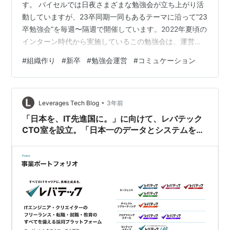
す。 バイセルでは日夜さまざまな勉強会が立ち上がり活
動していますが、23卒同期一同もあるテーマに沿って”23
卒勉強会”を毎週〜隔週で開催しています。2022年夏頃の
インターン時代から実施しているこの勉強会は、運営が
運営をしないという少し変わった活動形態を取っていま
#
組織作り
#
新卒
#
勉強会運営
#
コミュケーション
す。 勉強会の様子 本記事では、23卒勉強会の総合運営が
なぜ運営をしていないのか、勉強会の持続可能性を保つ
ために何をしたのかを、総合運営の立場からご紹介しま
•
す。 私たちが行ってきた、組織が自走するための規範を
Leverages Tech Blog
3年前
作り上げていく中での試行錯誤が、コミュニティを活性
「日本を、IT先進国に。」に向けて、レバテック
化するアクションへのヒント…
CTO室を設立。「日本一のデータとシステムを持
つ事業とそれを支えるアーキテクチャ」を目指し
て、組織・システムの改革を進める。