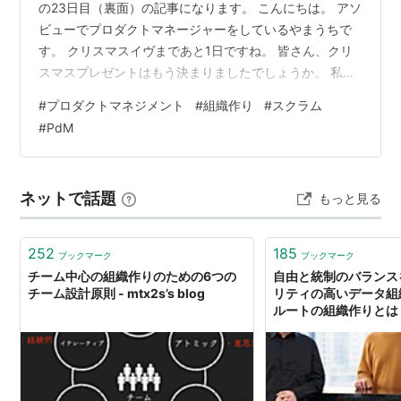
の23日目（裏面）の記事になります。 こんにちは。 アソ
ビューでプロダクトマネージャーをしているやまうちで
す。 クリスマスイヴまであと1日ですね。 皆さん、クリ
スマスプレゼントはもう決まりましたでしょうか。 私は
先日参加したトレイルランの大会中にiPhoneを水没させ
#
プロダクトマネジメント
#
組織作り
#
スクラム
てしまい、新しいiPhoneが自分へのクリスマスプレゼン
#
PdM
トになりました。動作がサクサクで、とても快適です。
笑 さて今回は、開発チーム以外にもプロダクトゴールを
共有したことで、アウトカムを生み出すチームの人数と
ネットで話題
もっと見る
役割が拡張した話をしたいと思います。 僕らのチーム
に…
252
185
ブックマーク
ブックマーク
チーム中心の組織作りのための6つの
自由と統制のバランス
チーム設計原則 - mtx2s’s blog
リティの高いデータ組
ルートの組織作りとは？
ース