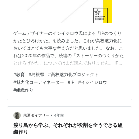
ゲームデザイナーのイシイジロウ氏による「IPのつくり
かたとひろげかた」を読みました。これが高校魅力化に
おいてはとても大事な考え方だと思いました。 なお、こ
れは2020年の作品で、続編の「ストーリーのつくりかた
とひろげかた」についてはまだ読んでおりません。 IPの
つくりかたとひろげかた (星海社 e-SHINSHO) 作者:イシ
#
教育
#
島根県
#
高校魅力化プロジェクト
イジロウ 講談社 Amazon まずIPというのは、Intellectual
#
魅力化コーディネーター
#
IP
#
イシイジロウ
Propertyの略で、知的財産と訳されることが多いもので
#
組織作り
す。経営の視点で言えば、経営資源の一つ、「ヒト・モ
ノ・カネ・情報・時間」に加え、「IP」も大事な資源で
す。 ゲームやアニメーションの世界…
•
朱夏ダイアリー
4年前
渡り鳥から学ぶ、それぞれが役割を全うできる組
織作り