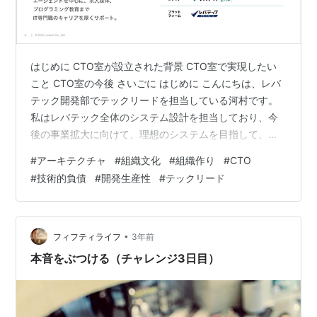
はじめに CTO室が設立された背景 CTO室で実現したい
こと CTO室の今後 さいごに はじめに こんにちは、レバ
テック開発部でテックリードを担当している河村です。
私はレバテック全体のシステム設計を担当しており、今
後の事業拡大に向けて、理想のシステムを目指して、技
術的負債の解消などの推進を行っています。 レバテック
#
アーキテクチャ
#
組織文化
#
組織作り
#
CTO
はこれまで、マイクロサービス化を主体においた技術ス
#
技術的負債
#
開発生産性
#
テックリード
タックの刷新を行ってきました。これからはユーザー体
験、業務プロセス、技術的負債を含めて「痛み」となっ
ている部分の解消を進めていき、プロダクトやサービス
としての最適解を探索していきます。 そこで、今回はレ
•
フィフティライフ
3年前
バテックのシステム課題である「…
本音をぶつける（チャレンジ3日目）