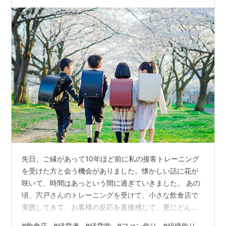
先日、ご縁があって10年ほど前に私の接客トレーニング
を受けた方と会う機会がありました。懐かしい話に花が
咲いて、時間はあっという間に過ぎていきました。 あの
頃、宍戸さんのトレーニングを受けて、小さな飲食店で
実践してきて、お客様の反応を直接感じて、更にどんど
んお客様が増えてくるのを目の当たりにして日々過ごし
#
飲食店
#
経営者
#
経営学
#
ファン作り
#
組織作り