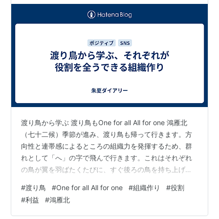
渡り鳥から学ぶ 渡り鳥もOne for all All for one 鴻雁北
（七十二候）季節が進み、渡り鳥も帰って行きます。方
向性と連帯感によるところの組織力を発揮するため、群
れとして「へ」の字で飛んで行きます。これはそれぞれ
の鳥が翼を羽ばたくたびに、すぐ後ろの鳥を持ち上げる
力を生み出し、一羽で飛ぶのと比べて、群れとしての飛
#
渡り鳥
#
One for all All for one
#
組織作り
#
役割
距離は７０％程増すそうです。もし、群れから外れてし
#
利益
#
鴻雁北
まったときは、次の群れを待ち、次の群れも抵抗なく受
け入れます。そして、先頭は一番大変で疲れます、です