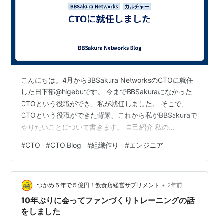
こんにちは。4月からBBSakura NetworksのCTOに就任
した日下部@higebuです。 今までBBSakuraになかった
CTOという役職ができ、私が就任しました。 そこで、
CTOという役職ができた背景、これから私がBBSakuraで
やりたいことについて書きます。 自己紹介 私の
BBSakuraでの経歴は以下の通りです。 2019年8月、
#
CTO
#
CTO Blog
#
組織作り
#
エンジニア
BBSakura設立と同時にさくらインターネットから出向
2020年4月～2021年3月：開発本部長 2021年4月～2024
年3月：全社のテックリード 2021年4月～7月：OCX初期
•
開発 2021年8月～2022年3月：育児休業 2022年8月～…
つかめ５年で５億円！飲食店経営サプリメント
2年前
10年ぶりに会ってファンづくりトレーニングの話
をしました