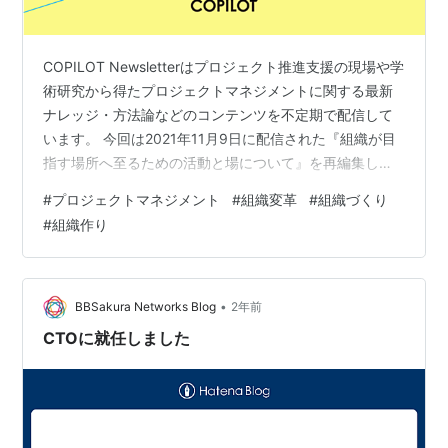
COPILOT Newsletterはプロジェクト推進支援の現場や学
術研究から得たプロジェクトマネジメントに関する最新
ナレッジ・方法論などのコンテンツを不定期で配信して
います。 今回は2021年11月9日に配信された『組織が目
指す場所へ至るための活動と場について』を再編集して
掲載します。 組織が目指す場所へ至るための活動と場に
#
プロジェクトマネジメント
#
組織変革
#
組織づくり
ついて Appendix 定例ミーティングをうまく活用してプ
#
組織作り
ロジェクトを推進するには？「不毛な集まり」を脱却す
る場の作り方 メソッド・ツール開発を経て、コパイロツ
トに訪れた変化 組織が目指す場所へ至るための活動と場
について 最近、とある企業の組織変革の取り組みにおい
•
BBSakura Networks Blog
2年前
て、プ…
CTOに就任しました