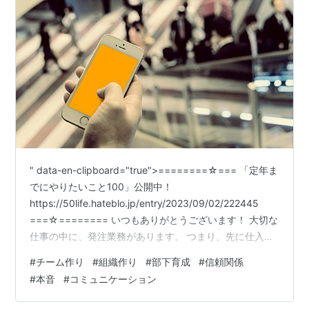
" data-en-clipboard="true">========☆=== 「定年ま
でにやりたいこと100」公開中！
https://50life.hateblo.jp/entry/2023/09/02/222445
===☆======== いつもありがとうございます！ 大切な
仕事の中に、発注業務があります。 つまり、先に仕入れ
てから売上を作る。 それが僕の仕事のスタイルなので
#
チーム作り
#
組織作り
#
部下育成
#
信頼関係
す。 Pixabay その発注業務を、昇進欲のある部下に任せ
#
本音
#
コミュニケーション
ています。 が、1度や2度ならいざ知らず、もう何回目か
わからないほど大きなミスを犯しました。 さすがにこれ