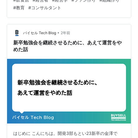
ていました。 「特に自分が接客してそのお客様がすぐに
#
教育
#
コンサルタント
再来店することを実感できました。お店の売上が日に日
に上がって行くので、自身の存在理由ややりがいが高く
なり充実した日々を送っていました。私が売上を上げる
感覚がありました。」と話してくれました。 続けて、現
•
バイセル Tech Blog
2年前
在勤めている一部上場企業でもトレーニングを…
新卒勉強会を継続させるために、あえて運営をや
めた話
はじめに こんにちは。開発3部もとい23新卒の金澤で