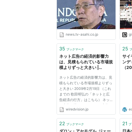
news.tv-asahi.co.jp
g
35
25
ブックマーク
ネット広告の経済的影響力
サイ
は、見積もられている市場規
ンデ
模よりずっと大きい |
（2
WIRED VISION
ネット広告の経済的影響力は、見
積もられている市場規模よりずっ
と大きい 2009年2月19日 （これ
までの 歌田明弘の「ネットと広
告経済の行方」はこちら） ネッ
ト広告が増えると、ほかの広告が
wiredvision.jp
e
減るという具合で、広告費の総額
はあまり変わらないといわれてい
る。実際、日本でもアメリカでも
22
21
ブックマーク
ブ
ＧＮＰの１パーセント台だ。 毎...
ダロン・アセモグル, ジェー
日本