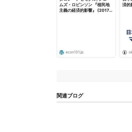
ムズ・ロビンソン 『植民地
済的影響
主義の経済的影響』 (2017
年1月30日)
econ101.jp
o
関連ブログ