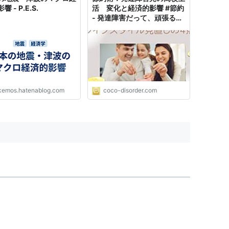
 - P.E.S.
活 変化と経済的影響 #節約
- 発達障害だって、頑張るも
ん！
kemos.hatenablog.com
coco-disorder.com