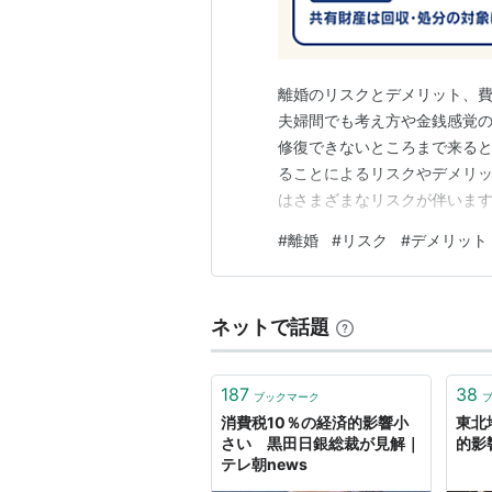
離婚のリスクとデメリット、費
夫婦間でも考え方や金銭感覚
修復できないところまで来ると
ることによるリスクやデメリッ
はさまざまなリスクが伴いま
に過ごしたパートナーとの別
#
離婚
#
リスク
#
デメリット
いる場合、その影響はさらに
検討する必要があります。 さ
ネットで話題
187
38
ブックマーク
消費税10％の経済的影響小
東北
さい 黒田日銀総裁が見解｜
的影
テレ朝news