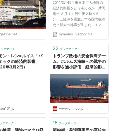
2011/3/149:1 東日本巨大地震の
経済的影響をどう考えるか 片岡
剛士 ３月１１日午後２時４６
分、三陸沖を震源とする国内観測
史上最大の地震が生じた。１２日
以降、状況が明らかになるにつれ
igazine.net
synodos.livedoor.biz
て津波による甚大な被害が生じて
いること、更に福島原子力発電所
に深刻な影響が生じていることが
22
ブックマーク
ブックマーク
報道ベースで明らかになってい
モン・レン=ルイス「パ
トランプ政権の安全保障チー
る...
ミックの経済的影響」
ム、ホルムズ海峡への戦争の
020年3月2日）
影響を過小評価 経済的影響
を十分考慮せず
con101.jp
www.cnn.co.jp
18
ックマーク
ブックマーク
の地震・津波のマクロ経
節約術：発達障害児の高校生