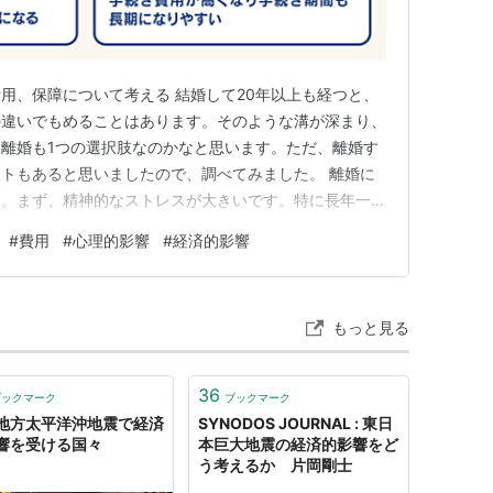
用、保障について考える 結婚して20年以上も経つと、
の違いでもめることはあります。そのような溝が深まり、
離婚も1つの選択肢なのかなと思います。ただ、離婚す
トもあると思いましたので、調べてみました。 離婚に
す。まず、精神的なストレスが大きいです。特に長年一緒
れは、心に大きな傷を残すことがあります。また、子供が
#
費用
#
心理的影響
#
経済的影響
深刻です。子供の心理的な安定を考えると、離婚は慎重に
らに、経済的なリスクも無…
もっと見る
36
ブックマーク
ブックマーク
地方太平洋沖地震で経済
SYNODOS JOURNAL : 東日
響を受ける国々
本巨大地震の経済的影響をど
う考えるか 片岡剛士