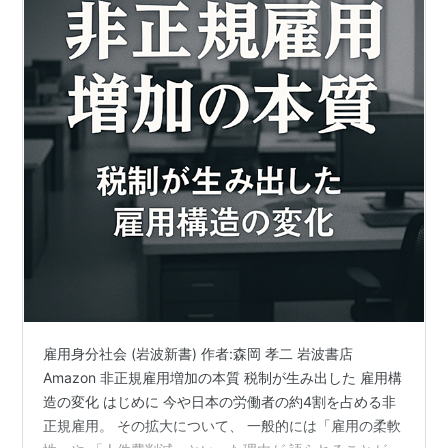
雇用身分社会 (岩波新書) 作者:森岡 孝二 岩波書店
Amazon 非正規雇用増加の本質 税制が生み出した 雇用構
造の変化 はじめに 今や日本の労働者の約4割を占める非
正規雇用。 その拡大について、 一般的には「雇用の柔軟