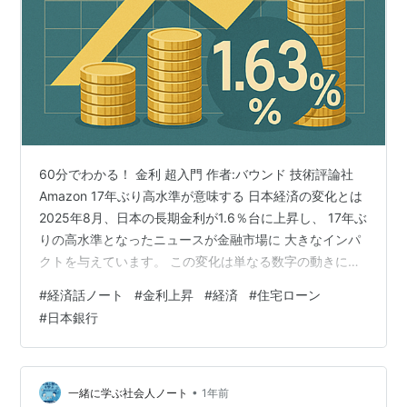
60分でわかる！ 金利 超入門 作者:バウンド 技術評論社
Amazon 17年ぶり高水準が意味する 日本経済の変化とは
2025年8月、日本の長期金利が1.6％台に上昇し、 17年ぶ
りの高水準となったニュースが金融市場に 大きなインパ
クトを与えています。 この変化は単なる数字の動きにと
どまらず、 日本経済が長らく続いた超低金利時代から脱
#
経済話ノート
#
金利上昇
#
経済
#
住宅ローン
却し、 新たな局面に入ったことを物語っています。 金利
#
日本銀行
の変動は抽象的に見えがちですが、 実は私たちの日常生
活や将来設計に 深く関わる重要な指標です。 今回は、こ
の歴史的な金利上昇の 背景から波及効果、そして今後の
展望まで、 包括的に分析していきましょう。 長期…
•
一緒に学ぶ社会人ノート
1年前