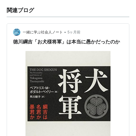
関連ブログ
•
一緒に学ぶ社会人ノート
5ヶ月前
徳川綱吉「お犬様将軍」は本当に愚かだったのか