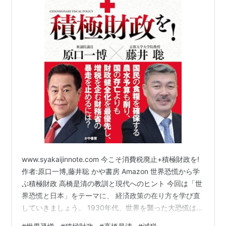
www.syakaijinnote.com 今こそ消費税廃止+積極財政を!
作者:原口一博,藤井聡 かや書房 Amazon 世界恐慌から学
ぶ積極財政 高橋是清の教訓と現代へのヒント 今回は「世
界恐慌と日本」をテーマに、 経済政策の在り方を学び直
していきましょう。 1930年代、世界を襲った大恐慌は各
国に 壊滅的な影響を与えました。 アメリカ・ヨーロッパ