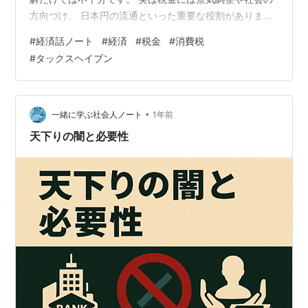
方向づけ、 日本円の流通といった重要な役割がありま
す。 現代日本の課題とあわせて整理します。 税金って何
#
経済話ノート
#
経済
#
税金
#
消費税
のためにある？ 毎月の給与明細を見ると、 所得税や住民
#
タックスヘイブン
税が引かれているのを目にします。 コンビニで買い物を
すれば消費税を支払います。 私たちの生活に身近な税金
ですが、 その本当の役割について 考えたことはあるでし
ょうか。 「税金の役割は何ですか？」と聞かれると、 多
•
一緒に学ぶ社会人ノート
1年前
くの人…
天下りの闇と必要性