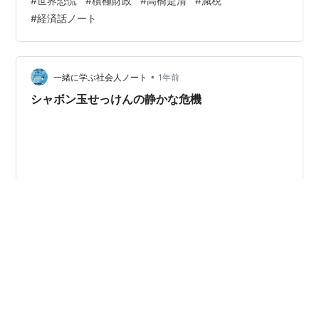
#
世界恐慌
#
積極財政
#
高橋是清
#
減税
が長い停滞に苦しむ中で、 日本は比較的早く立ち直るこ
#
経済話ノート
とに成功します。 そのカギを握ったのが、「昭和の財政
家」と 呼ばれた高橋是清 でした。 しかし、彼の政策は
成功と同時に 大きな危険も伴い、やがて暗殺という 非業
の死を迎えることになります。 今回…
•
一緒に学ぶ社会人ノート
1年前
シャボン玉せっけんの静かな危機