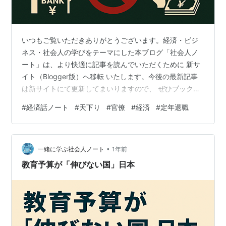
いつもご覧いただきありがとうございます。経済・ビジ
ネス・社会人の学びをテーマにした本ブログ「社会人ノ
ート」は、より快適に記事を読んでいただくために 新サ
イト（Blogger版）へ移転 いたします。今後の最新記事
は新サイトにて更新してまいりますので、 ぜひブックマ
ークをお願いいたします。 👉 新ブログはこちら：一緒に
#
経済話ノート
#
天下り
#
官僚
#
経済
#
定年退職
学ぶ社会人ノート ※数日はこちらと併記し9/20過ぎ頃を
目処に完全移転致します。 既存の記事自体はこちらに残
ります。 日本社会に根付く 官僚OBの再就職システムを
•
考える 日本が自滅する日 「官制経済体制」が国民のお金
一緒に学ぶ社会人ノート
1年前
を食い尽くす！ 作者:石井 紘基 PHP研究所 Amazon 「天
教育予算が「伸びない国」日本
下…