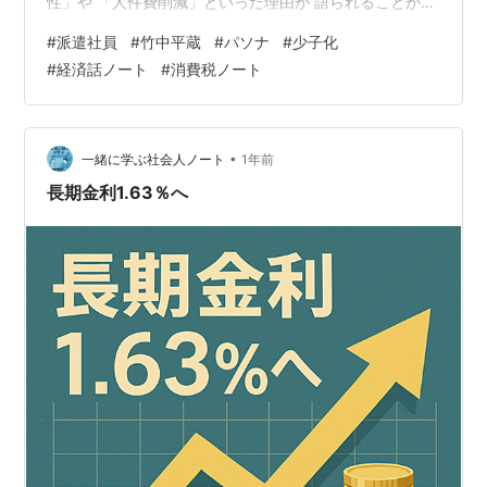
性」や 「人件費削減」といった理由が 語られることが多
い。 しかし、実際の企業行動を詳しく分析すると、 もっ
#
派遣社員
#
竹中平蔵
#
パソナ
#
少子化
と具体的で強力な経済的インセンティブが 働いているこ
#
経済話ノート
#
消費税ノート
とが見えてくる。 それが「消費税の仕入税額控除制度」
と 「社会保険料の企業負担」という、 2つの制度設計が
生み出した構造的な問題である。 本記事では、数値を用
いた具体的な シミュレーションを通じて、企業が非正規
•
一緒に学ぶ社会人ノート
1年前
雇用を…
長期金利1.63％へ