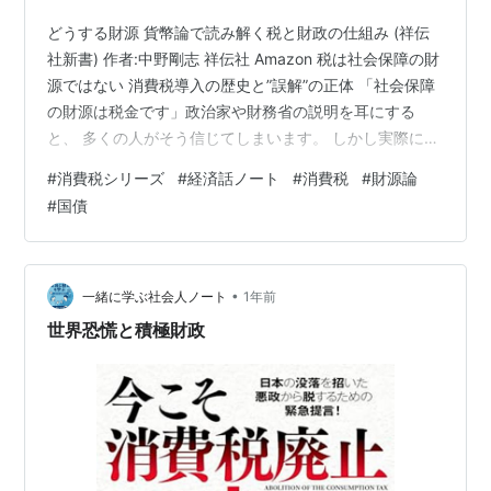
どうする財源 貨幣論で読み解く税と財政の仕組み (祥伝
社新書) 作者:中野剛志 祥伝社 Amazon 税は社会保障の財
源ではない 消費税導入の歴史と”誤解”の正体 「社会保障
の財源は税金です」政治家や財務省の説明を耳にする
と、 多くの人がそう信じてしまいます。 しかし実際に
は、社会保障費の財源は 保険料と国債であり、税金が直
#
消費税シリーズ
#
経済話ノート
#
消費税
#
財源論
接の財源 になっているわけではありません。 それにもか
#
国債
かわらず、日本では40年以上にわたり 「財政危機」と
「社会保障」を 理由に増税が繰り返されてきました。 本
記事では、大平内閣から竹下内閣による消費税導入、そ
の後の増税の歴史をたどりながら、 「税と社会保障をめ
•
一緒に学ぶ社会人ノート
1年前
ぐる誤解の構…
世界恐慌と積極財政