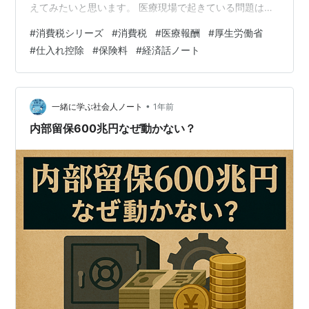
えてみたいと思います。 医療現場で起きている問題は、
実は社会全体に広がる消費税の制度的欠陥を 象徴的に表
#
消費税シリーズ
#
消費税
#
医療報酬
#
厚生労働省
しているのです。 一見「患者負担軽減」のための善意の
#
仕入れ控除
#
保険料
#
経済話ノート
制度が、 なぜ現場に深刻な歪みをもたらすのか。 その仕
組みを理解することで、 消費税という税制の本質が見え
てきます。 www.syakaijinnote.com 第1章 消費税と医療
の根本的矛盾 「非課税の罠」 診療…
•
一緒に学ぶ社会人ノート
1年前
内部留保600兆円なぜ動かない？