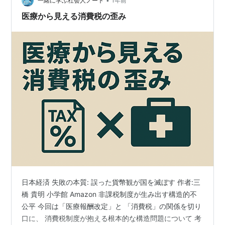
に拡大 日本：0.9倍（実質的に縮小） なぜ日本だ…
•
一緒に学ぶ社会人ノート
1年前
医療から見える消費税の歪み
日本経済 失敗の本質: 誤った貨幣観が国を滅ぼす 作者:三
橋 貴明 小学館 Amazon 非課税制度が生み出す構造的不
公平 今回は「医療報酬改定」と 「消費税」の関係を切り
口に、 消費税制度が抱える根本的な構造問題について 考