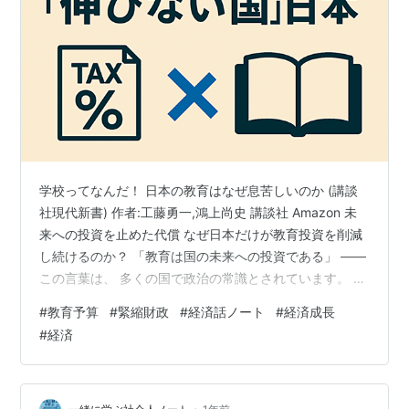
学校ってなんだ！ 日本の教育はなぜ息苦しいのか (講談
社現代新書) 作者:工藤勇一,鴻上尚史 講談社 Amazon 未
来への投資を止めた代償 なぜ日本だけが教育投資を削減
し続けるのか？ 「教育は国の未来への投資である」 ——
この言葉は、 多くの国で政治の常識とされています。 し
かし実際の数字を追うと、 日本の現実は他国とは 大きく
#
教育予算
#
緊縮財政
#
経済話ノート
#
経済成長
異なることが分かります。 過去30年間で世界各国の教育
#
経済
支出は どう変化したでしょうか。 その差は驚くほど明確
です。 各国の教育支出変化（1990年代から現在） 中
国：約24倍に拡大 韓国：約5倍に拡大 アメリカ：約4倍