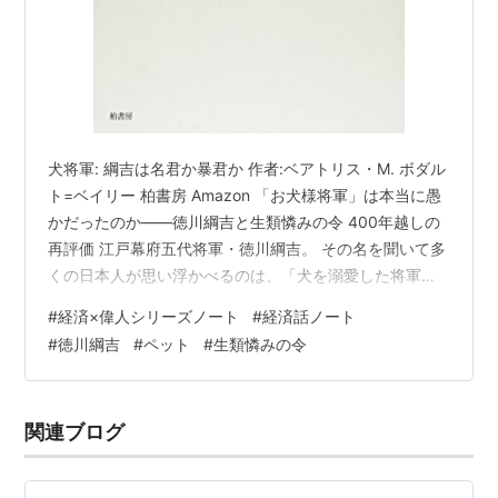
犬将軍: 綱吉は名君か暴君か 作者:ベアトリス・M. ボダル
ト=ベイリー 柏書房 Amazon 「お犬様将軍」は本当に愚
かだったのか――徳川綱吉と生類憐みの令 400年越しの
再評価 江戸幕府五代将軍・徳川綱吉。 その名を聞いて多
くの日本人が思い浮かべるのは、「犬を溺愛した将軍」
「犬のために人を罰した愚かな権力者」というイメージ
#
経済×偉人シリーズノート
#
経済話ノート
ではないだろうか。 「お犬様将軍」というあだ名は、ま
#
徳川綱吉
#
ペット
#
生類憐みの令
さにその象徴だ。 しかしこの評価は、本当に正しいのだ
ろうか。 近年の歴史研究では、綱吉の政策は単なる動物
愛護ではなく、当時の荒れた社会を立て直すための本格
関連ブログ
的な倫理改革だったという見方が強まっている。さらに
言えば、彼の政策…