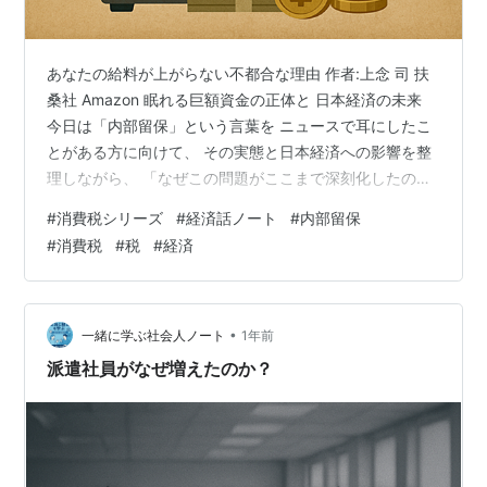
あなたの給料が上がらない不都合な理由 作者:上念 司 扶
桑社 Amazon 眠れる巨額資金の正体と 日本経済の未来
今日は「内部留保」という言葉を ニュースで耳にしたこ
とがある方に向けて、 その実態と日本経済への影響を整
理しながら、 「なぜこの問題がここまで深刻化したの
か」を 一緒に考えていきます。 2023年度末に初めて
#
消費税シリーズ
#
経済話ノート
#
内部留保
600兆円を突破し、 2024年には553兆円（7-9月期）と
#
消費税
#
税
#
経済
過去最高を更新し続ける内部留保。 実はこれ、日本の企
業社会と私たちの暮らしに 直結する構造的課題なので
す。 まず最初に強調しておきたいのは、 内部留保は「完
全な悪」ではありません。 企業にとっては危機に備える
•
一緒に学ぶ社会人ノート
1年前
安全…
派遣社員がなぜ増えたのか？