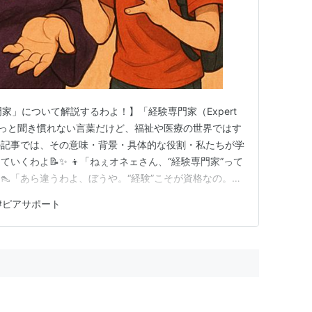
門家」について解説するわよ！】「経験専門家（Expert
て、ちょっと聞き慣れない言葉だけど、福祉や医療の世界ではす
の記事では、その意味・背景・具体的な役割・私たちが学
いくわよ📝✨ 👦「ねぇオネェさん、“経験専門家”って
👠「あら違うわよ、ぼうや。“経験”こそが資格なの。つ
持つ人のことなのよ」 【経験専門家の要約！】 「経験専
#
ピアサポート
依存症、障害、福祉的困難などを経験した“当事者”とし