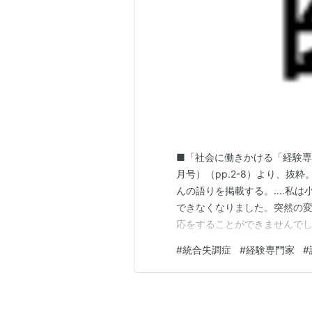
■「社会に働きかける「経験専門
月号）（pp.2-8）より、抜
んの語りを掲載する。‥‥私は
できなくなりました。突然の
応をすることができませんで
学しました。高校在学中に幻
#
統合失調症
#
経験専門家
#
がらの高校生活でした。‥‥高
やがて幻聴も落ち着いてきて、