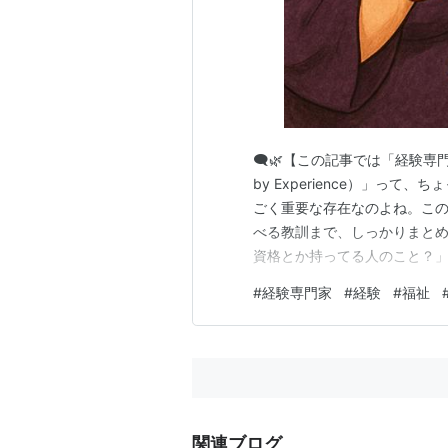
🗨️🌿【この記事では「経験専
by Experience）」っ
ごく重要な存在なのよね。こ
べる教訓まで、しっかりまとめて
資格とか持ってる人のこと？」
まり、“当事者”としての声を
#
経験専門家
#
経験
#
福祉
門家」とは、自身が心の病気や
ての視点を活かし、支援…
関連ブログ