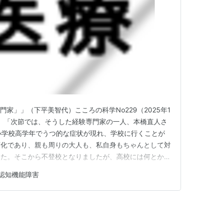
家」」（下平美智代）こころの科学No229（2025年1
粋。 「次節では、そうした経験専門家の一人、本橋直人さ
小学校高学年でうつ的な症状が現れ、学校に行くことが
変化であり、親も周りの大人も、私自身もちゃんとして対
した。そこから不登校となりましたが、高校には何とか入
聴の症状が出て、統合失調症と診断を受け、治療を続けな
認知機能障害
校卒業後、ある福祉事業所に通いました。数年が経ち、
一般の就労へ…