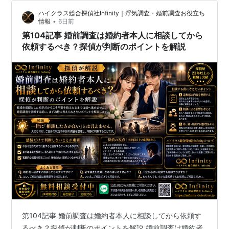
からこそ、相手の生活状況や行動が見えにくく、不安を
ハイクラス総合探偵社Infinity｜浮気調査・婚前調査お役立ち
感じる方もいらっしゃいます。 今回は、遠距離恋愛にお
•
情報
6日前
ける婚前調査について、23年…
第104記事 婚前調査は婚約者本人に相談してから
依頼するべき？探偵が判断のポイントを解説
第104記事 婚前調査は婚約者本人に相談してから依頼す
るべき？探偵が判断のポイントを解説 婚前調査は婚約者