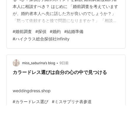
本人に相談すべき？ はじめに 「婚前調査を考えています
が、婚約者本人へ先に話した方が良いのでしょうか？」
「黙って依頼すると後で問題になりますか？」 「相談し
てから依頼するべきか、一人で進めるべきか迷っていま
#
婚前調査
#
探偵
#
婚約
#
結婚準備
す。」 婚前調査をご検討されている方から、このような
#
ハイクラス総合探偵社Infinity
ご相談をいただくことがあります。 結婚を前提とした相
手だからこそ、信頼を大切にしたい一方で、不安や違和
感を抱えたままでは前へ進めないという方も少なくあり
ません。 今回は、婚前調査を依頼する前に婚約者本人へ
•
miss_saburina’s blog
9日前
相談するべきかどうか、その判断…
カラードレス選びは自分の心の中で見つける