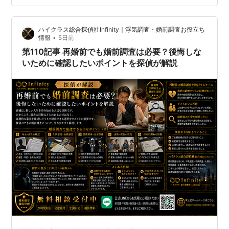
は確認しておきたい」というご相談も増えています。 今
回は、国際結婚における婚前調査について、23年以上の
ハイクラス総合探偵社Infinity｜浮気調査・婚前調査お役立ち
調査経験をもとに一般的な考え方を解説します。 結論 国
•
情報
5日前
際結婚でも婚前調査のご相談は可能…
第110記事 再婚前でも婚前調査は必要？後悔しな
いために確認したいポイントを探偵が解説