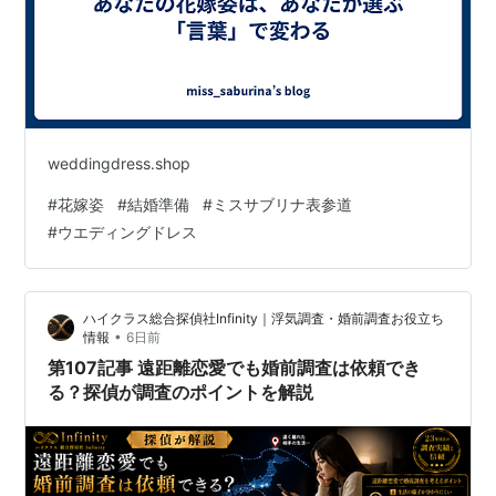
weddingdress.shop
#
花嫁姿
#
結婚準備
#
ミスサブリナ表参道
#
ウエディングドレス
ハイクラス総合探偵社Infinity｜浮気調査・婚前調査お役立ち
•
情報
6日前
第107記事 遠距離恋愛でも婚前調査は依頼でき
る？探偵が調査のポイントを解説