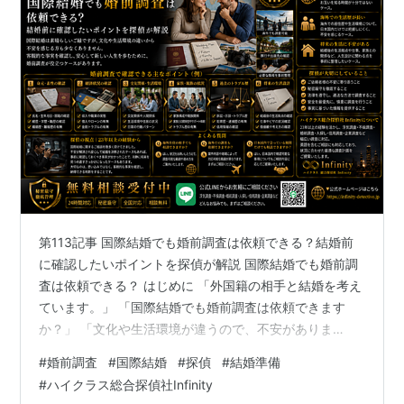
第113記事 国際結婚でも婚前調査は依頼できる？結婚前
に確認したいポイントを探偵が解説 国際結婚でも婚前調
査は依頼できる？ はじめに 「外国籍の相手と結婚を考え
ています。」 「国際結婚でも婚前調査は依頼できます
か？」 「文化や生活環境が違うので、不安がありま
す。」 近年、国際結婚は珍しいものではなくなりまし
#
婚前調査
#
国際結婚
#
探偵
#
結婚準備
た。 一方で、生活環境や価値観、居住歴などが日本国内
#
ハイクラス総合探偵社Infinity
だけではないケースも多く、「結婚前に確認できること