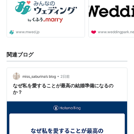
www.mwed.jp
www.weddingpark.ne
関連ブログ
•
miss_saburina’s blog
2日前
なぜ私を愛することが最高の結婚準備になるの
か？