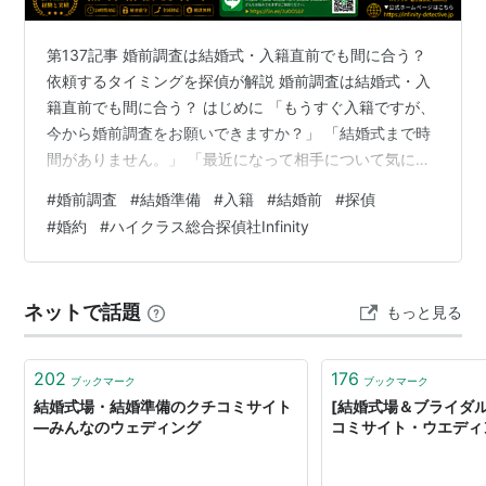
第137記事 婚前調査は結婚式・入籍直前でも間に合う？
依頼するタイミングを探偵が解説 婚前調査は結婚式・入
籍直前でも間に合う？ はじめに 「もうすぐ入籍ですが、
今から婚前調査をお願いできますか？」 「結婚式まで時
間がありません。」 「最近になって相手について気にな
ることが出てきました。」 婚前調査では、このようなご
#
婚前調査
#
結婚準備
#
入籍
#
結婚前
#
探偵
相談をいただくことがあります。 結婚準備が進んでから
#
婚約
#
ハイクラス総合探偵社Infinity
違和感を感じても、 「今さら調べても遅いのではない
か」 「結婚式が決まっているから引き返せない」 と考
え、不安を抱えたまま結婚を迎えようとする方もいらっ
ネットで話題
もっと見る
しゃいます。 しかし、結婚式や入籍が近いからといっ
て、必ずしも婚前調査を諦める必…
202
176
ブックマーク
ブックマーク
結婚式場・結婚準備のクチコミサイト
[結婚式場＆ブライダ
―みんなのウェディング
コミサイト・ウエディ