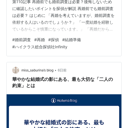
第110記事 再婚前でも婚前調査は必要？後悔しないため
に確認したいポイントを探偵が解説 再婚前でも婚前調査
は必要？ はじめに 「再婚を考えていますが、婚前調査を
依頼する人はいるのでしょうか？」 「一度結婚を経験し
ているからこそ慎重になっています。」 「再婚だからこ
そ確認しておいた方が良いことはありますか？」 このよ
#
婚前調査
#
再婚
#
探偵
#
結婚準備
うなご相談は、近年少しずつ増えています。 再婚は、一
#
ハイクラス総合探偵社Infinity
度結婚生活を経験しているからこそ、前回の経験を踏ま
えて慎重に判断したいと考える方が多い人生の節目で
す。 今回は、再婚前の婚前調査について、23年以上の調
査経験をもとに分かりやすく解説します。 結論 再婚だか
•
miss_saburina’s blog
6日前
ら婚前調査が必要というわけ…
華やかな結婚式の影にある、最も大切な「二人の
約束」とは