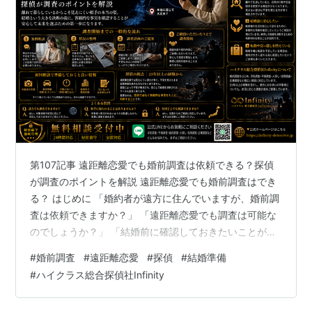
第107記事 遠距離恋愛でも婚前調査は依頼できる？探偵
が調査のポイントを解説 遠距離恋愛でも婚前調査はでき
る？ はじめに 「婚約者が遠方に住んでいますが、婚前調
査は依頼できますか？」 「遠距離恋愛でも調査は可能な
のでしょうか？」 「結婚前に確認しておきたいことがあ
ります。」 このようなご相談は、遠距離恋愛をされてい
#
婚前調査
#
遠距離恋愛
#
探偵
#
結婚準備
る方から多く寄せられます。 仕事や転勤、進学などをき
#
ハイクラス総合探偵社Infinity
っかけに遠距離恋愛となり、そのまま結婚を考えるカッ
プルも珍しくありません。 しかし、離れて暮らしている