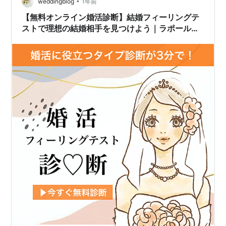
が落ち着いたら」「お金が貯まったら」と、結婚を後回
•
weddingblog
1年前
しにしてきました。6年も一緒にい…
【無料オンライン婚活診断】結婚フィーリングテ
ストで理想の結婚相手を見つけよう｜ラポールア
ンカーの安心結婚相談所サービス