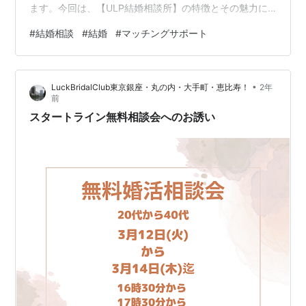
ます。今回は、【ULP結婚相談所】の特徴とその魅力に
ついてご紹介します。 コーチング型アプローチとは？
#
結婚相談
#
結婚
#
マッチングサポート
【ULP結婚相談所】の最大の特徴は、そのコーチング型
アプローチです。従来の結婚相談所では、単にプロフィ
ールをマッチングするだけのサービスが多いですが、
•
LuckBridalClub東京銀座・丸の内・大手町・恵比寿！
2年
【ULP結婚相談所】では、一歩進んで「コーチング」を
前
取り入れています。 コーチング型アプローチとは、専門
スタートライン無料相談会へのお誘い
のコーチが個別にサポートし、クライアン…