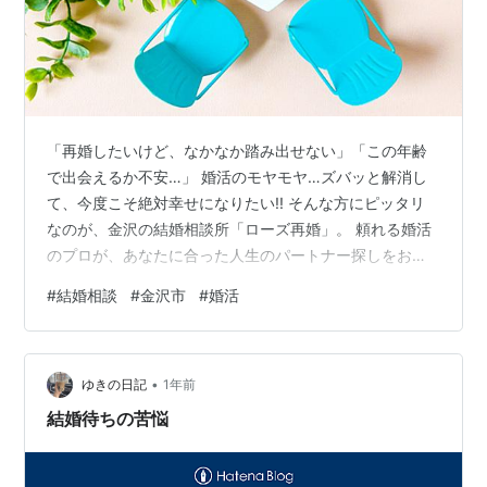
「再婚したいけど、なかなか踏み出せない」「この年齢
で出会えるか不安…」 婚活のモヤモヤ…ズバッと解消し
て、今度こそ絶対幸せになりたい!! そんな方にピッタリ
なのが、金沢の結婚相談所「ローズ再婚」。 頼れる婚活
のプロが、あなたに合った人生のパートナー探しをお手
伝いしてくれるんです♡ さっそく、気になるサービスの
#
結婚相談
#
金沢市
#
婚活
魅力をご紹介します♪ 読者限定のお得なクーポンもあるの
で、要チェックですよ！ 「ローズ再婚」ってこんな結婚
相談所！ 「ローズ再婚」が選ばれる理由とは!? 行き詰ま
•
ったら…婚活カウンセリングで解決！ 読者限定特典あ
ゆきの日記
1年前
り！新たな恋で、幸せを掴もう♡ 「ローズ再婚」ってこ
結婚待ちの苦悩
んな結婚相談所！ 石川県・…