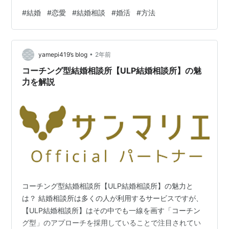
なりますが、婚活というものをしていないので 婚活市場
#
結婚
#
恋愛
#
結婚相談
#
婚活
#
方法
はあまり知りません。 今回記事を書く上で、「それは流
石にいかん！」と思い、婚活中のお友達の話を聞いたり
ネットで婚活について調べました。 これは深い…！と思
•
ったので、私なりの”結婚相手に選びたいと思う女性の特
yamepi419’s blog
2年前
徴”をまとめてみました♡ 大前提として、清潔感とある程
コーチング型結婚相談所【ULP結婚相談所】の魅
度のマナーが大…
力を解説
コーチング型結婚相談所【ULP結婚相談所】の魅力と
は？ 結婚相談所は多くの人が利用するサービスですが、
【ULP結婚相談所】はその中でも一線を画す「コーチン
グ型」のアプローチを採用していることで注目されてい