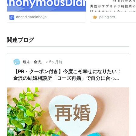
anond.hatelabo.jp
peing.net
関連ブログ
•
週末、金沢。
5ヶ月前
【PR・クーポン付き】今度こそ幸せになりたい！
金沢の結婚相談所「ローズ再婚」で自分に合った
人生のパートナー探し♪【石川県・金沢】