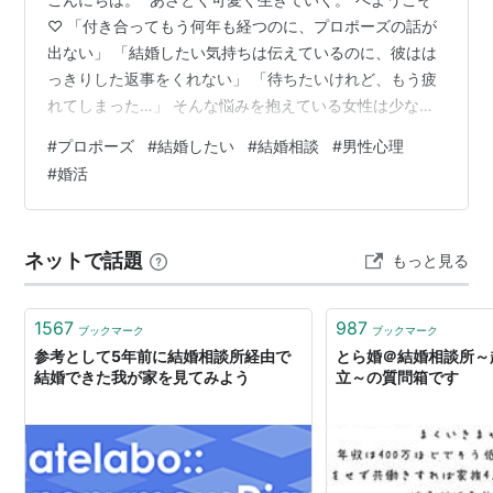
♡ 「付き合ってもう何年も経つのに、プロポーズの話が
出ない」 「結婚したい気持ちは伝えているのに、彼はは
っきりした返事をくれない」 「待ちたいけれど、もう疲
れてしまった…」 そんな悩みを抱えている女性は少なく
ありません。 彼のことは好き。できればこのまま結婚し
#
プロポーズ
#
結婚したい
#
結婚相談
#
男性心理
たい。 でも、いつまでも答えの見えない状態が続くと、
#
婚活
不安や焦りで心がすり減ってしまいますよね。 特に20代
後半から30代になると、周囲の結婚や出産の報告も増
え、自分だけが取り残されているような気持ちになるこ
ネットで話題
もっと見る
ともあります。 今回は、プロポーズ待ちに疲れてしまう
理由や、結婚を決断しない男性…
1567
987
ブックマーク
ブックマーク
参考として5年前に結婚相談所経由で
とら婚＠結婚相談所～
結婚できた我が家を見てみよう
立～の質問箱です