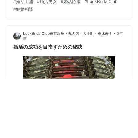
#
婚活土浦
#
婚活男女
#
婚活応援
#
LuckBridalClub
30～ 18：30～ 対面、オンライン、電話のいずれかの方
#
結婚相談
法で行います。 お問い合わせは 電話029-896-9215 ま
たは ✉ 無理な勧誘は致しません。 お気軽にお声がけくだ
さい。 LuckBridalClubでは、 あなたの幸せを叶えるパー
•
LuckBridalClub東京銀座・丸の内・大手町・恵比寿！
2年
トナー…
前
婚活の成功を目指すための秘訣