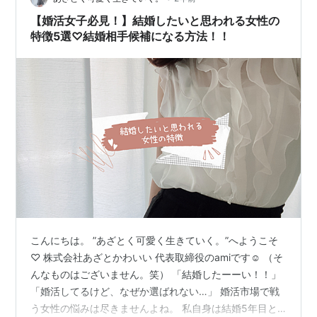
へ、 少しだけ立ち止まって考…
【婚活女子必見！】結婚したいと思われる女性の
特徴5選♡結婚相手候補になる方法！！
こんにちは。 ”あざとく可愛く生きていく。”へようこそ
♡ 株式会社あざとかわいい 代表取締役のamiです☺︎ （そ
んなものはございません。笑） 「結婚したーーい！！」
「婚活してるけど、なぜか選ばれない…」 婚活市場で戦
う女性の悩みは尽きませんよね。 私自身は結婚5年目と