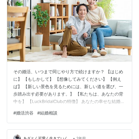
その婚活、いつまで同じやり方で続けますか？ 【はじめ
に】 【もしかして】 【想像してみてください】 【例え
ば】 【新しい景色を見るためには、新しい道を選び、一
歩踏み出す必要があります。】 【私たちは、あなたの背
中を】 【LuckBridalClubの特徴】 あなたの幸せな結婚
Luckbridalclub がいつでも応援いたします。 その婚活、
#
婚活渋谷
#
結婚相談
いつまで同じやり方で続けますか？ 【はじめに】 こんに
ちは。 婚活中の皆さん、こんにちは。 「１００人いれば
１００通りの婚活、結婚」を 応援するLuckBridalClubの
•
仲人武田です。 今、婚活を頑張っていらっしゃるあなた
あざとく可愛く生きていく。
2年前