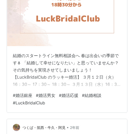
結婚のスタートライン無料相談会へ 春は出会いの季節で
す🌷 「結婚して幸せになりたい」と思っていませんか？
その気持ちを実現させてしまいましょう！
【LuckBridalClub のラッキー婚活】 ３月１２日（火）
16：30～ 17：30～ 18：30～ ３月１３日（水）16：30
～ 17：30～ 18：30～ ３月１４日（木）16：30～ 17：
#
婚活銀座
#
婚活男女
#
婚活応援
#
結婚相談
30～ 18：30～ 対面、オンライン、電話のいずれかの方
#
LuckBridalClub
法で行います。 お問い合わせは 電話029-896-9215 ま
たは ✉ 無理な勧誘は致しません。 お気軽にお声がけくだ
さい。 LuckBridalClubでは、 あなたの幸せを叶えるパー
トナー…
•
つくば・筑西・牛久・阿見
2年前