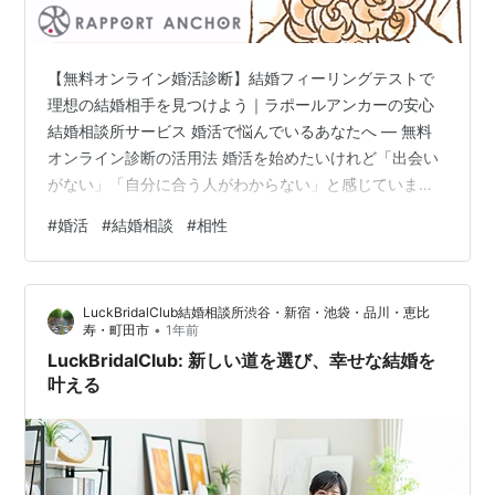
【無料オンライン婚活診断】結婚フィーリングテストで
理想の結婚相手を見つけよう｜ラポールアンカーの安心
結婚相談所サービス 婚活で悩んでいるあなたへ ― 無料
オンライン診断の活用法 婚活を始めたいけれど「出会い
がない」「自分に合う人がわからない」と感じていませ
んか？そんな悩みを解決するのが、結婚相談所 ラポール
#
婚活
#
結婚相談
#
相性
アンカーの「結婚フィーリングテスト」。無料オンライ
ン婚活診断で、あなたにぴったりの相性をたった3分で診
断できます。 結婚フィーリングテストとは？婚活診断の
LuckBridalClub結婚相談所渋谷・新宿・池袋・品川・恵比
仕組みと流れ 25問の婚活診断質問に直感で回答 お相手条
•
寿・町田市
1年前
件を入力して相性を診断 実際の会員データをもとに結婚
LuckBridalClub: 新しい道を選び、幸せな結婚を
相手候補をシミュレーション 診…
叶える