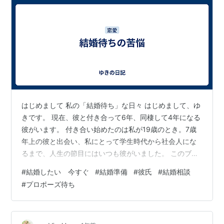
はじめまして 私の「結婚待ち」な日々 はじめまして、ゆ
きです。 現在、彼と付き合って6年、同棲して4年になる
彼がいます。 付き合い始めたのは私が19歳のとき。7歳
年上の彼と出会い、私にとって学生時代から社会人にな
るまで、人生の節目にはいつも彼がいました。 このブロ
グを始めた理由 付き合い始めた当初から、お互いに「結
#
結婚したい 今すぐ
#
結婚準備
#
彼氏
#
結婚相談
婚を前提に」という気持ちで交際していました。大学を
#
プロポーズ待ち
卒業して就職、そして同棲を始め……。同棲をきっかけ
に、改めて彼に結婚したい気持ちを伝えて以来、ずっと
今日まで待ち続けています。 しかし、彼はいつも「仕事