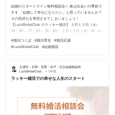
結婚のスタートライン無料相談会へ 春は出会いの季節で
す🌷 「結婚して幸せになりたい」と思っていませんか？
その気持ちを実現させてしまいましょう！
【LuckBridalClub のラッキー婚活】 ３月１２日（火）
16：30～ 17：30～ 18：30～ ３月１３日（水）16：30
～ 17：30～ 18：30～ ３月１４日（木）16：30～ 17：
#
婚活つくば
#
婚活男女
#
婚活応援
30～ 18：30～ 対面、オンライン、電話のいずれかの方
#
LuckBridalClub
#
結婚相談
法で行います。 お問い合わせは 電話029-896-9215 ま
たは ✉ 無理な勧誘は致しません。 お気軽にお声がけくだ
さい。 LuckBridalClubでは、 あなたの幸せを叶えるパー
土浦市・石岡・笠間・水戸・日立結婚相談所
トナー…
•
LuckBridalClub
2年前
ラッキー婚活での幸せな人生のスタート