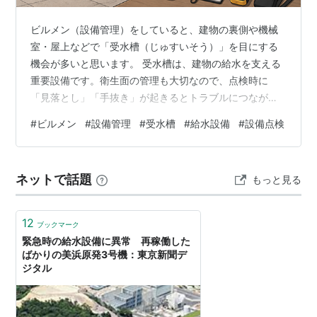
ビルメン（設備管理）をしていると、建物の裏側や機械
室・屋上などで「受水槽（じゅすいそう）」を目にする
機会が多いと思います。 受水槽は、建物の給水を支える
重要設備です。衛生面の管理も大切なので、点検時に
「見落とし」「手抜き」が起きるとトラブルにつながる
可能性もあります。 この記事では、受水槽の基礎から、
#
ビルメン
#
設備管理
#
受水槽
#
給水設備
#
設備点検
給水方式（加圧給水／高置水槽方式）の違い、簡易専用
水道の管理基準、そして私が実際に点検で重視している
ポイントまで、現場目線でまとめます。 目次 受水槽とは
ネットで話題
もっと見る
（かんたんに言うと） 受水槽から建物に水を送る方法は
2種類 加圧給水方式（ポンプで直接押し上げる） 高置水
槽方式（屋上タンク＋重力で供給） 受水…
12
ブックマーク
緊急時の給水設備に異常 再稼働した
ばかりの美浜原発3号機：東京新聞デ
ジタル