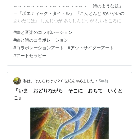
～～～～～～～～～～～～～～～～～ 「詩のような題」
＝「ポエティック・タイトル」 『こんとんと めいかいの
あいだには』 しんじつが ありしんじつが ないところに
は うそが つくりだされる ひとたび うそが つくりだされ
#
絵と音楽のコラボレーション
て しまえばそれは またたくまに せかいを おおいつくし
#
絵と詩のコラボレーション
この よのなかは うそに そまる しかし うそにも かならず
#
コラボレーションアート
#
アウトサイダーアート
こんとんが あり めいかいが ありその あいだには しんじ
#
アートセラピー
つが ある だから この せかいは しんじつで おおわれてい
る ということもできる それな…
•
私は、そんなわけで２０世紀をやめました
5年前
『いま おどりながら そこに おちて いくと
こ』