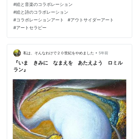
らくの そこは どんなとこ きっと かがやく せかいが まっ
#
絵と音楽のコラボレーション
ている だから ぼくは なんだか とっても たのしく なって
#
絵と詩のコラボレーション
なんだか とっても おかしく なって 『いま おどりながら
#
コラボレーションアート
#
アウトサイダーアート
そこに おちて いくとこ』 ～～～～～～～～～～～～～
#
アートセラピー
～～～～～～～～～～～～～～～～ ※『 』 の中は「題の
題」のようなものです。 その…
•
私は、そんなわけで２０世紀をやめました
5年前
『いま きみに なまえを あたえよう ロミル
ラン』