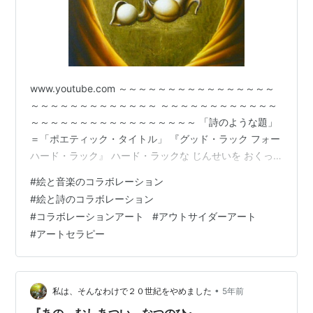
www.youtube.com ～～～～～～～～～～～～～～～～
～～～～～～～～～～～～～ ～～～～～～～～～～～～
～～～～～～～～～～～～～～～～～ 「詩のような題」
＝「ポエティック・タイトル」 『グッド・ラック フォー
ハード・ラック』 ハード・ラックな じんせいを おくっ
ている あなたにグッド・ラックを おくりますことばだけ
#
絵と音楽のコラボレーション
でも ハード・タイムな じだいに うまれてしまった あな
#
絵と詩のコラボレーション
たにグッド・ラックを おくりますことばだけでも おくれ
#
コラボレーションアート
#
アウトサイダーアート
るものは ことばだけでもくちで いってる わけじゃない
#
アートセラピー
たましいを つかって いいましょう いま ダブル・トラブ
ルの なかに いる あなたに グッド・ラックを …
•
私は、そんなわけで２０世紀をやめました
5年前
『あの むしあつい なつのひ』