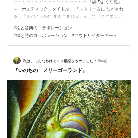
～～～～～～～～～～～～～～～～～ 「詩のような題」
＝「ポエティック・タイトル」 『ストリームに ながされ
る』『スパイラルに まきこまれる』そして『スクエアの
まんなかに すいこまれる』 ふしぎな ながれに みを まか
#
絵と音楽のコラボレーション
せちゅうしんに むかって すいこまれこの ばしょに たど
#
絵と詩のコラボレーション
#
アウトサイダーアート
りつく それは せかいの ちゅうしんそれは じぶんの ちゅ
うしんそれは こころの ちゅうしん そう それは うちゅう
の ちゅうしんの ばしょ そう ここが すべての エネルギー
の みなもと ～～～～～～～～～～…
•
私は、そんなわけで２０世紀をやめました
5年前
『いのちの メリーゴーランド』