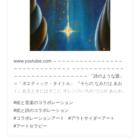
www.youtube.com ～～～～～～～～～～～～～～～～
～～～～～～～～～～～～～ ～～～～～～～～～～～～
～～～～～～～～～～～～～～～～～ 「詩のような題」
＝「ポエティック・タイトル」 『そらの なみだは あお
く』あるときにはそこに オレンジいろの つぶが あらわ
れる そうこの せかい ぜんたいが かなしんで いる ときに
#
絵と音楽のコラボレーション
はそんな ことも あるの かもしれない ひとが かなしめば
#
絵と詩のコラボレーション
そらが ないてそらが ブルーの なみだを ながせばひとは
#
コラボレーションアート
#
アウトサイダーアート
かなしみを ふかめる そして この せかい ぜんたいが かな
#
アートセラピー
しみに そまった その ときにはきっと ブルーの あめの な
かに オレンジいろの つぶ…