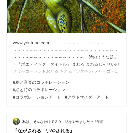
www.youtube.com ～～～～～～～～～～～～～～～～
～～～～～～～～～～～～～ ～～～～～～～～～～～～
～～～～～～～～～～～～～～～～～ 「詩のような題」
＝「ポエティック・タイトル」 まわる まわるじんせいの
メリーゴーランドおどる おどる『いのちの メリーゴーラ
ンド』 ひとの いっしょうは メリーゴーランドの ように
#
絵と音楽のコラボレーション
まわり つづけるはしる もくばに のって ひとの うんめい
#
絵と詩のコラボレーション
は メリーゴーランドの うえで おどり つづけるアコーデ
#
コラボレーションアート
#
アウトサイダーアート
ィオンの しらべに のって まわって まわって まわり つづ
けおどって おどって おどり つづける かいてんもくばお
なじ ばしょで ぐるぐる まわる …
•
私は、そんなわけで２０世紀をやめました
5年前
『ながされる いやされる』