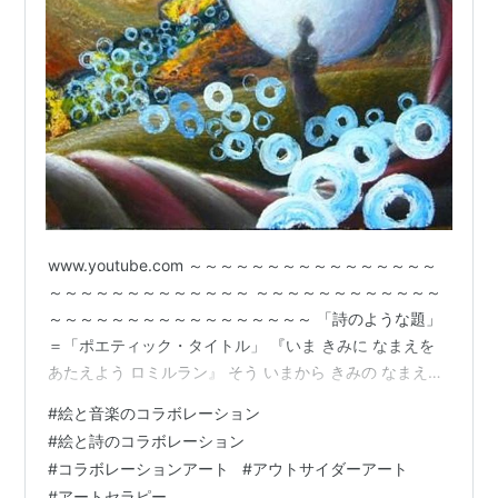
www.youtube.com ～～～～～～～～～～～～～～～～
～～～～～～～～～～～～～ ～～～～～～～～～～～～
～～～～～～～～～～～～～～～～～ 「詩のような題」
＝「ポエティック・タイトル」 『いま きみに なまえを
あたえよう ロミルラン』 そう いまから きみの なまえは
ミル・ロミルランだきみは これから ミル または ミルナ
#
絵と音楽のコラボレーション
ルと よばれることに なる ときと ばあいによって ひとの
#
絵と詩のコラボレーション
なまえは へんかするだから ミルナルと よばれることも
#
コラボレーションアート
#
アウトサイダーアート
あるだろう いずれにしろ いま きみには なまえが あたえ
#
アートセラピー