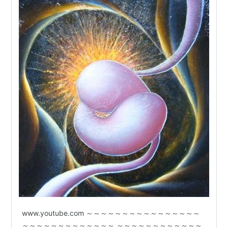
www.youtube.com ～～～～～～～～～～～～～～～～
～～～～～～～～～～～～～ ～～～～～～～～～～～～