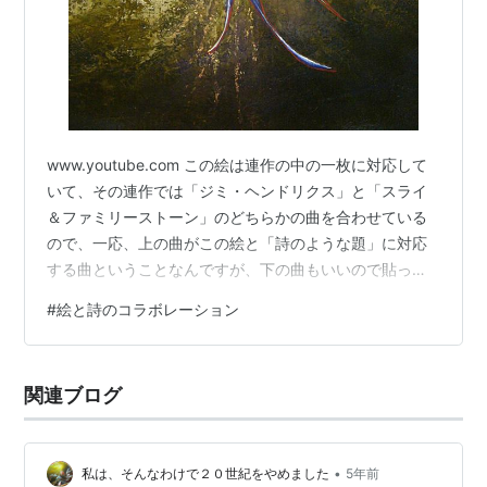
www.youtube.com この絵は連作の中の一枚に対応して
いて、その連作では「ジミ・ヘンドリクス」と「スライ
＆ファミリーストーン」のどちらかの曲を合わせている
ので、一応、上の曲がこの絵と「詩のような題」に対応
する曲ということなんですが、下の曲もいいので貼って
おきます。（むしろ、下の曲の方が合ってるような気も
#
絵と詩のコラボレーション
しますけどね） www.youtube.com ～～～～～～～～～
～～～～～～～～～～～～～～～～～～～～ ～～～～～
～～～～～～～～～～～～～～～～～～～～～～～～
関連ブログ
「詩のような題」＝「ポエティック・タイトル」
『Wake Up Again』 かのじょは いま ふたたび めざめた
か…
•
私は、そんなわけで２０世紀をやめました
5年前