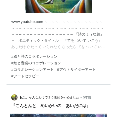
www.youtube.com ～～～～～～～～～～～～～～～～
～～～～～～～～～～～～～ ～～～～～～～～～～～～
～～～～～～～～～～～～～～～～～ 「詩のような題」
＝「ポエティック・タイトル」 『てを ついて いこう』
あしだけで たって いられなく なったら てを ついて いこ
うこころの バランスを たもって いられなく なったら か
#
絵と詩のコラボレーション
らだの おもみに つぶされてこころが くずれてしまう ま
#
絵と音楽のコラボレーション
えにじめんに てを つこう まず ひざを おり それを ゆっ
#
コラボレーションアート
#
アウトサイダーアート
くりと ちに おろしてそれから やさしく てを つこう そっ
#
アートセラピー
と てを ついて じめんに ふれたら やっと だいちと つな
がってやっと ちきゅうと…
•
私は、そんなわけで２０世紀をやめました
5年前
『こんとんと めいかいの あいだには』