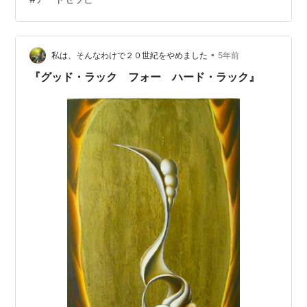
られただから きみは もう まよう ひつようは ない あたえ
られた なまえに したがっ…
•
私は、そんなわけで２０世紀をやめました
5年前
『グッド・ラック フォー ハード・ラック』