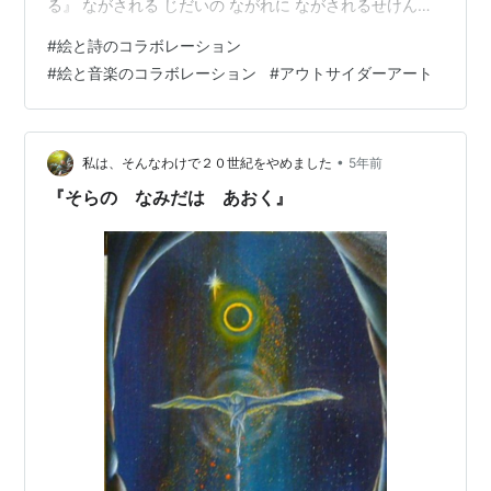
る』 ながされる じだいの ながれに ながされるせけんの
くうきに ながされる いやされる はてしなく いやされる
#
絵と詩のコラボレーション
すべてを わすれて いやされる それにしても ながされず
#
絵と音楽のコラボレーション
#
アウトサイダーアート
に いやされたいと おもうことはたかのぞみ なのでしょ
うか ～～～～～～～～～～～～～～～～～～～～～～～
～～～～～～ ※『 』 の中は「題の題」のようなもので
す。 その絵を呼ぶのに使う「呼び名（ニックネーム）…
•
私は、そんなわけで２０世紀をやめました
5年前
『そらの なみだは あおく』