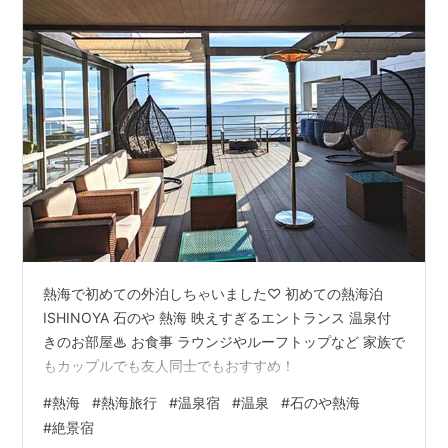
熱海で初めての外泊しちゃいました♡ 初めての熱海泊
ISHINOYA 石のや 熱海 映えすぎるエントランス 温泉付
きのお部屋♨ お食事 ラウンジやルーフトップなど 家族で
もカップルでも友人同士でもおすすめ！
#
熱海
#
熱海旅行
#
温泉宿
#
温泉
#
石のや熱海
#
絶景宿