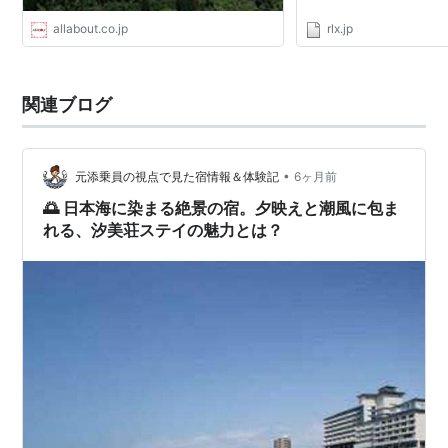
allabout.co.jp
rlx.jp
関連ブログ
•
元添乗員の視点で見た宿情報＆体験記
6ヶ月前
🌅 日本海に染まる絶景の宿。夕映えと潮風に包ま
れる、汐美荘ステイの魅力とは？