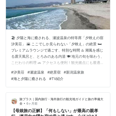
🏖️ 夕陽と海に癒される、瀬波温泉の特等席「夕映えの宿
汐美荘」 🌇 ここでしか見られない「夕映え」の絶景 🛏️
プレミアムラウンジで過ごす、特別な時間 ♨️ 潮風を感じ
る露天風呂と、とろみのある内湯 🍽️ 地元の旬を味わう、
こだわりの料理 🚗 アクセスも便利！観光拠点にも最適
💬 宿泊者のリアルな声をチェック！ 📲🔗 ご予約はこち
#
汐美荘
#
瀬波温泉
#
絶景宿
#
新潟温泉旅
ら↓のページが便利！ 🏖️ 夕陽と海に癒される、瀬波温泉
#
海と夕陽に癒される
#
TV紹介
の特等席「夕映えの宿 汐美荘」 新潟県村上市・瀬波温泉
に佇む「夕映えの宿 汐美荘」は、まるで絵画のような日
本海の夕景を独り占めできる絶景宿。潮風が心地よく吹
旅プラス｜国内旅行・海外旅行の観光地ガイドと旅の準備大
き抜ける露天風呂、海を望むラウンジ、そして地元の旬
•
全
6ヶ月前
を味…
【母娘旅の正解】「何もしない」が最高の親孝