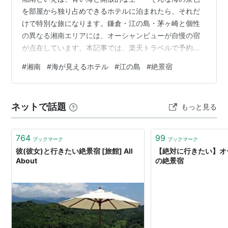
を部屋から独り占めできるホテルに泊まれたら、それだ
けで特別な旅になります。鎌倉・江の島・茅ヶ崎と個性
の異なる湘南エリアには、オーシャンビューが自慢の宿
が点在しています。本記事では、楽天トラベルで予約で
きる湘南のオーシャンビューホテル5選をご紹介します。
#
湘南
#
海が見えるホテル
#
江の島
#
絶景宿
1HOTEL134鎌倉（神奈川県 鎌倉市・七里ヶ浜） 2パーパ
スリゾート オーシャンビュー鎌倉（神奈川県 鎌倉市・由
比ガ浜） 3鎌倉プリンスホテル（神奈川県 鎌倉市・七里
ネットで話題
もっと見る
ヶ浜） 4江の島ホテル（神奈川県 藤沢市・江の島）
5MARSOL C.S.Beach hotel（神奈川県 茅ヶ崎市・サザ
ン…
764
99
ブックマーク
ブックマーク
彼(彼女)と行きたい絶景宿 [旅館] All
【絶対に行きたい】オ
About
の絶景宿