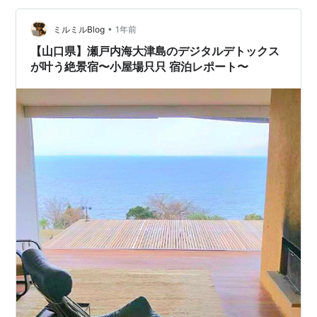
敗」あるある 張り切って観光地を詰め込みすぎ、母を疲
•
れさせてしまった 旅館の食事が豪華すぎて、食べきれず
ミルミルBlog
1年前
に申し訳ない空気になった 大型ホテルを選んだら、団体
【山口県】瀬戸内海大津島のデジタルデトックス
客がうるさくてゆっくり話せなかった …
が叶う絶景宿〜小屋場只只 宿泊レポート〜