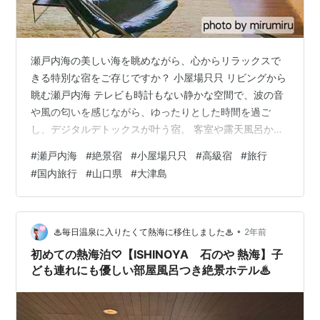
瀬戸内海の美しい海を眺めながら、心からリラックスで
きる特別な宿をご存じですか？ 小屋場只只 リビングから
眺む瀬戸内海 テレビも時計もない静かな空間で、波の音
や風の匂いを感じながら、ゆったりとした時間を過ご
し、デジタルデトックスが叶う宿。 客室や露天風呂から
は、前面に広がる水平線や夕日が沈む絶景を楽しめ、日
#
瀬戸内海
#
絶景宿
#
小屋場只只
#
高級宿
#
旅行
常を忘れる贅沢なひとときを堪能できます。 小屋場只只
#
国内旅行
#
山口県
#
大津島
瀬戸内海の夕暮れ さらに、新鮮な食材を使った絶品の料
理と、温かなおもてなしも！ 今回は、そんな癒しの時間
を過ごせる魅力的な宿【小屋場只只】をご紹介します。
＜この記事はこんな方におすすめ＞ 記念日旅行におすす
•
♨︎毎日温泉に入りたくて熱海に移住しました♨︎
2年前
めな絶景宿を探している方 親と一…
初めての熱海泊♡【ISHINOYA 石のや 熱海】子
ども連れにも優しい部屋風呂つき絶景ホテル♨