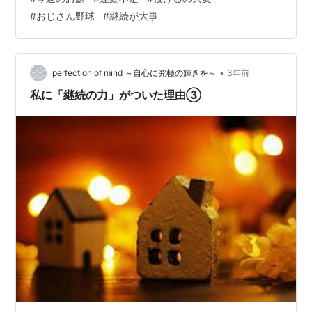
たことない人だと、以外と盲点なのかもしれない、と思
#
おじさん野球
#
継続が大事
って筆をとっているのだが、野球のボールは、意外と重
い。日頃から練習して肩を鍛えておかないと、テレビで
見るように軽々とは投げられない。 名選手イチローのバ
ックホームは規格外だが、こまかくテレビに映し出され
•
perfection of mind ～自心に究極の輝きを～
3年前
るシーンについても、運動はおろか、日頃からボ…
私に「継続の力」がついた理由③