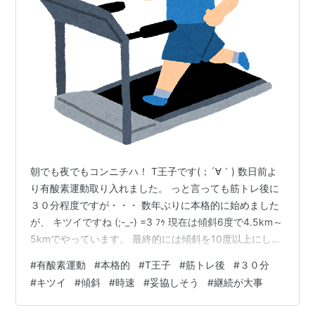
朝でも夜でもコンニチハ！ T王子です(；´∀｀) 数日前よ
り有酸素運動取り入れました。 っと言っても筋トレ後に
３０分程度ですが・・・ 数年ぶりに本格的に始めました
が、 キツイですね (;-_-) =3 ﾌｩ 現在は傾斜6度で4.5km～
5kmでやっています。 最終的には傾斜を10度以上にして
消費カロリーを増やしていく予定ですがすでに妥協しそ
#
有酸素運動
#
本格的
#
T王子
#
筋トレ後
#
３０分
う(T△T) とりあえず継続が大事なので適度に筋トレ後に
#
キツイ
#
傾斜
#
時速
#
妥協しそう
#
継続が大事
頑張りまーす。 では×２