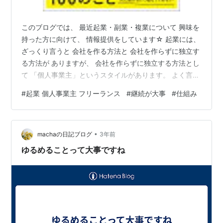
このブログでは、 最近起業・副業・複業について 興味を
持った方に向けて、 情報提供をしています☆ 起業には、
ざっくり言うと 会社を作る方法と 会社を作らずに独立す
る方法が ありますが、 会社を作らずに独立する方法とし
て 「個人事業主」というスタイルがあります。 よく言わ
れているのが、 会社に比べると 信頼度が低い、 という
#
起業 個人事業主 フリーランス
#
継続が大事
#
仕組み
ことです。 でも、会社を作るよりも お金がかからなかっ
たり、 始めるのがカンタンだったり、 メリットもありま
す。 もし、そろそろ個人事業主として独立しようか
•
な・・・ と思い始めている場合は、 ぜひ、独立前に こ
machaの日記ブログ
3年前
ちらを読んでみていただけると よいのではないでしょう
ゆるめることって大事ですね
か！ 個人事業…