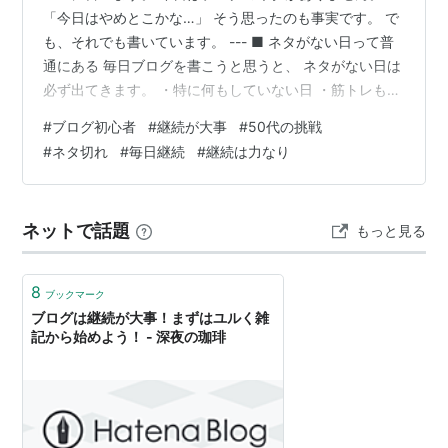
「今日はやめとこかな…」 そう思ったのも事実です。 で
も、それでも書いています。 --- ■ ネタがない日って普
通にある 毎日ブログを書こうと思うと、 ネタがない日は
必ず出てきます。 ・特に何もしていない日 ・筋トレも軽
めの日 ・料理もいつも通りの日 こんな日は「書くことな
#
ブログ初心者
#
継続が大事
#
50代の挑戦
いな」となります。 --- ■ それでも投稿する理由 結論か
#
ネタ切れ
#
毎日継続
#
継続は力なり
ら言うと、 “続けることが一番大事”やと思ってるからで
す。 完璧な記事じゃなくてもいい。 内容が薄くてもい
い。 とにかく「今日も更新した」という事実が積み重な
ネットで話題
もっと見る
ります。 --- ■ 今日の自分の状況 今日は軽めの一日…
8
ブックマーク
ブログは継続が大事！まずはユルく雑
記から始めよう！ - 深夜の珈琲