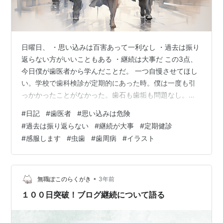
日曜日、 ・思い込みは百害あって一利なし ・過去は振り
返らない方がいいこともある ・継続は大事だ この3点、
今日僕が歯医者から学んだことだ。 一つ自慢させてほし
い。学校で歯科検診が定期的にあった時。僕は一度も引
っかかったことがなかった。歯石も歯垢も問題なし。パ
ーフェクト。 だから、僕にとって歯医者というところ
#
日記
#
歯医者
#
思い込みは危険
は、歯が痛くなったら行くところ、という位置づけであ
#
過去は振り返らない
#
継続が大事
#
定期健診
った。 しかし大学生2年生の時。 右奥歯に激痛が走っ
#
感服します
#
虫歯
#
歯周病
#
イラスト
た。 確実に虫歯だ。鏡で見ても、自分で分かるくらいに
黒ずんでいる。 原因は分かっていた。コンビニのアルバ
イト終わり、深夜2時または早朝6時。 廃棄処分されるか
ら持って帰っていいよと、いつも…
•
無職ぽこのらくがき
3年前
１００日突破！ブログ継続について語る