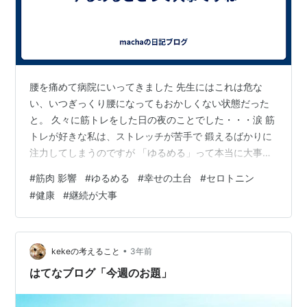
腰を痛めて病院にいってきました 先生にはこれは危な
い、いつぎっくり腰になってもおかしくない状態だった
と。 久々に筋トレをした日の夜のことでした・・・涙 筋
トレが好きな私は、ストレッチが苦手で 鍛えるばかりに
注力してしまうのですが 「ゆるめる」って本当に大事で
すね。 先生にほぐしてもらい、いっきに血が流れるよう
#
筋肉 影響
#
ゆるめる
#
幸せの土台
#
セロトニン
な体がポカポカしてきました 全然血がうまく流れていな
#
健康
#
継続が大事
いんだなと痛感 硬くなった筋肉のまま筋トレのような刺
激を与えるとさらに筋肉が緊張し、硬くなってしまう。
それが行き過ぎると痛みが出てきてしまうとのこと。 だ
から「ゆるめる」が必要 体のケアにももう少し力を入れ
•
kekeの考えること
3年前
ていきたいと思います まずは1か…
はてなブログ「今週のお題」