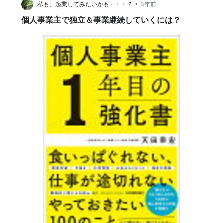
どんな感じで継続してきたのかを簡単に記事にまとめて
•
私も、起業してみたいかも・・・？
3年前
みます！ たぶ…
個人事業主で独立＆事業継続していくには？