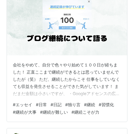
会社をやめて、自分で色々やり始めて１００日が経ちま
した！ 正直ここまで継続ができるとは思っていませんで
したが（笑） ただ、継続したからこそ 仕事をしていなく
ても収益を発生させることができた気がしています！ ま
だまだ金額は小さいですが、 ・Googleアドセンスの広告
収益 ・アフィリエイト成果報酬 を達成することができま
#
エッセイ
#
日常
#
日記
#
独り言
#
継続
#
習慣化
した！ ちなみに、私きっかけ？でGoogleアドセンス合格
#
継続が大事
#
継続が難しい
#
継続こそが力
者４名出ています！！ 興味がある方はコチラ 継続という
と難しそうに聞こえてしまいますが、 「サボりながらで
もなんだかんだやった」だけなんですけどね（笑） 私が