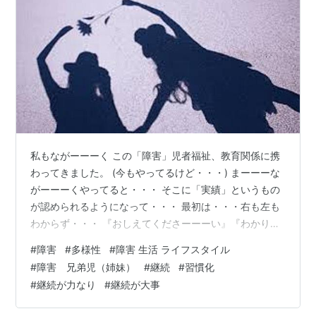
私もながーーーく この「障害」児者福祉、教育関係に携
わってきました。 (今もやってるけど・・・) まーーーな
がーーーくやってると・・・ そこに「実績」というもの
が認められるようになって・・・ 最初は・・・右も左も
わからず・・・ 『おしえてくださーーーい』『わかりま
せーーーん説明してーーー』 『ここどーーーすんのーー
#
障害
#
多様性
#
障害 生活 ライフスタイル
ー』 って・・・ 助けてーーーわからなーーーい、教えて
#
障害 兄弟児（姉妹）
#
継続
#
習慣化
ーーーって コールばっかりだったけど・・・ まーーー自
#
継続が力なり
#
継続が大事
分でもびっくりするくらい本も読みまくり 外に出まく
り、人に会いまくり、県外も県内もどこでも出かけ