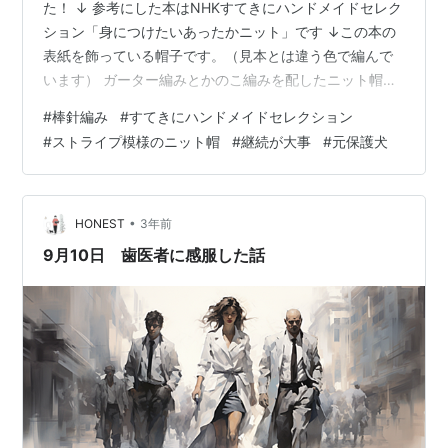
た！ ↓ 参考にした本はNHKすてきにハンドメイドセレク
ション「身につけたいあったかニット」です ↓この本の
表紙を飾っている帽子です。（見本とは違う色で編んで
います） ガーター編みとかのこ編みを配したニット帽な
のですが、子どもっぽくなり過ぎないところが良いデザ
#
棒針編み
#
すてきにハンドメイドセレクション
インだなぁ、と。 あと、かぶり口に切れ目が入っている
#
ストライプ模様のニット帽
#
継続が大事
#
元保護犬
のでちょっとオシャレな感じもします☆ 久しぶりの棒針
編みだったので、慣れるまでにちょっと時間がかかりま
した。何事も継続しないと忘れてしまうものですね……
継続して編もうと思います。頑張ります！ （おまけ）継
•
HONEST
3年前
続してはしゃぐハッチ(笑) ↓で、…
9月10日 歯医者に感服した話