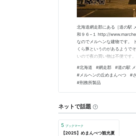
北海道網走郡にある［道の駅 
和９６−１ http://www.ma
なのでメルヘンな建物です。 
くら豚というのがあるようでそ
いので夜の買い物は不便です。
くなくて駐車場も平坦なので車
#
北海道
#
網走郡
#
道の駅 
いのですが、博物館網走監獄
#
メルヘンの丘めまんべつ
#
入できるようで…
#
刑務所製品
ネットで話題
5
ブックマーク
【2025】めまんべつ観光夏