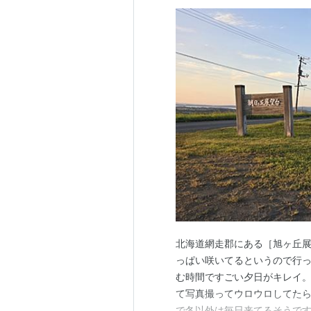
北海道網走郡にある［旭ヶ丘展
っぱい咲いてるというので行っ
む時間ですごい夕日がキレイ。
て写真撮ってウロウロしてたら
で冬以外は毎日来てるそうです