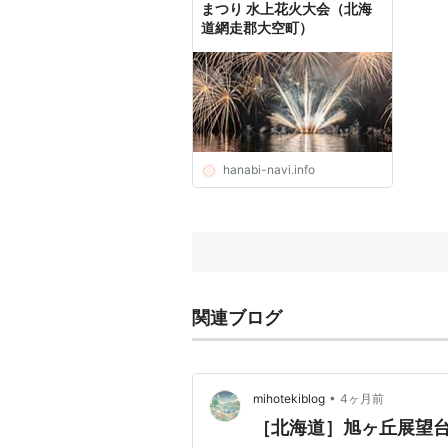
まつり 水上花火大会（北海
道網走郡大空町）
hanabi-navi.info
関連ブログ
•
mihotekiblog
4ヶ月前
［北海道］旭ヶ丘展望