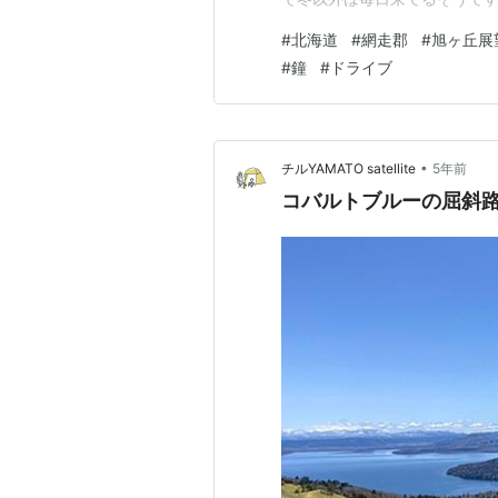
この辺りのこんなのがいいよ
#
北海道
#
網走郡
#
旭ヶ丘展
面に行く飛行機など途中同じ話
#
鐘
#
ドライブ
なり帰る感じになって残りの写
•
チルYAMATO satellite
5年前
コバルトブルーの屈斜