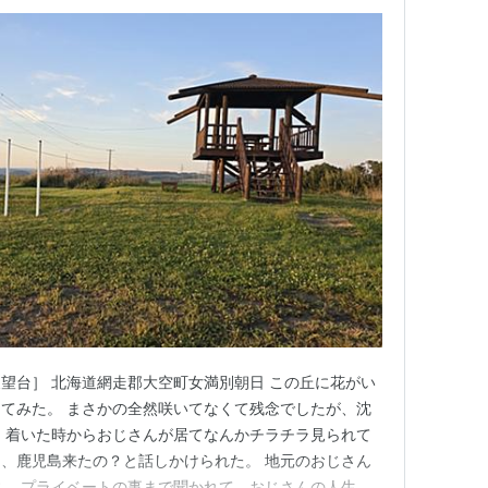
望台］ 北海道網走郡大空町女満別朝日 この丘に花がい
てみた。 まさかの全然咲いてなくて残念でしたが、沈
 ⁡着いた時からおじさんが居てなんかチラチラ見られて
、鹿児島来たの？と話しかけられた。 地元のおじさん
。 プライベートの事まで聞かれて、おじさんの人生や