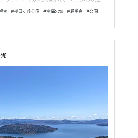
など情報を教えてくれたり、あの飛行機は方向的にどこ方
望台
#
朝日ヶ丘公園
#
幸福の鐘
#
展望台
#
公園
をループのように聞き1時間ぐらい摑まった。 真っ暗に
真撮れると思ったら、…
路湖