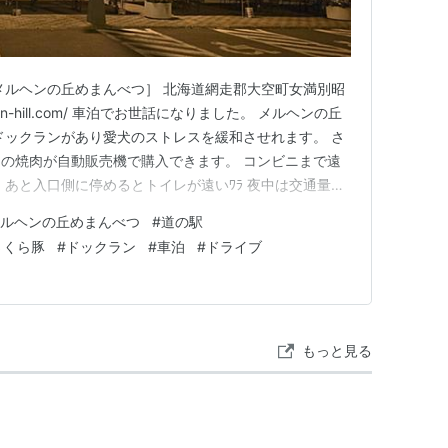
メルヘンの丘めまんべつ］ 北海道網走郡大空町女満別昭
rchen-hill.com/ 車泊でお世話になりました。 メルヘンの丘
ドックランがあり愛犬のストレスを緩和させれます。 さ
の焼肉が自動販売機で購入できます。 コンビニまで遠
 あと入口側に停めるとトイレが遠いﾜﾗ 夜中は交通量多
泊しやすかったです。 開店前に出発したので入ってな
メルヘンの丘めまんべつ
#
道の駅
があるからか網走刑務所や全国の刑務所で作られる物が購
さくら豚
#
ドックラン
#
車泊
#
ドライブ
もっと見る