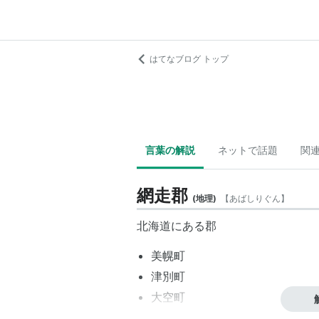
はてなブログ トップ
言葉の解説
ネットで話題
関
網走郡
(
地理
)
【
あばしりぐん
】
北海道
にある郡
美幌町
津別町
大空町