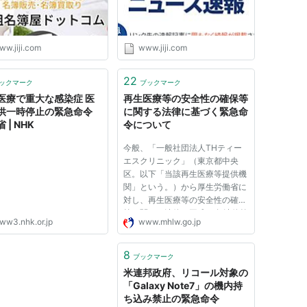
ww.jiji.com
www.jiji.com
22
ックマーク
ブックマーク
医療で重大な感染症 医
再生医療等の安全性の確保等
供一時停止の緊急命令
に関する法律に基づく緊急命
 | NHK
令について
今般、「一般社団法人THティー
エスクリニック」（東京都中央
区。以下「当該再生医療等提供機
関」という。）から厚生労働省に
対し、再生医療等の安全性の確保
等に関する法律（平成25年法律第
ww3.nhk.or.jp
www.mhlw.go.jp
85号。以下「法」という。）第
18条に基づく疾病等報告がなされ
ました。 同報告においては、
8
ブックマーク
「コージンバイオ株式会社 埼玉
米連邦政府、リコール対象の
細胞加...
「Galaxy Note7」の機内持
ち込み禁止の緊急命令