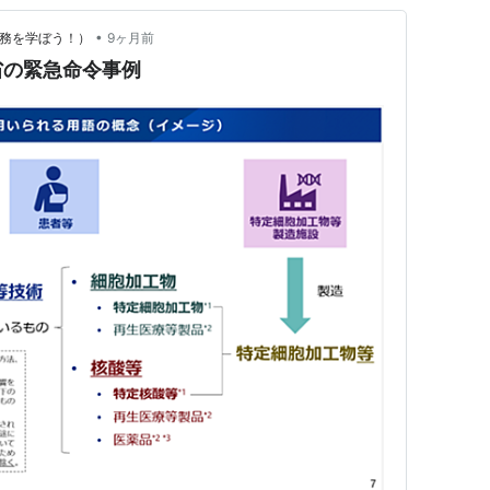
•
（医療法務を学ぼう！）
9ヶ月前
省の緊急命令事例