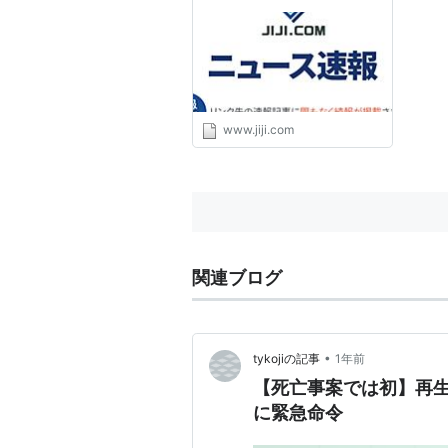
東京都内の事業者に初の緊急
命令を出した：時事ドットコ
ム
www.jiji.com
関連ブログ
•
tykojiの記事
1年前
【死亡事案では初】再生
に緊急命令