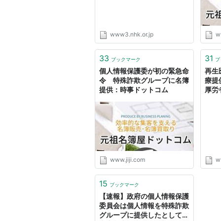
www3.nhk.or.jp
w
33
31
ブックマーク
ブ
個人情報保護委が初の緊急命
再生
令 特殊詐欺グループに名簿
療提
提供：時事ドットコム
厚労省
www.jiji.com
w
15
ブックマーク
【速報】政府の個人情報保護
委員会は個人情報を特殊詐欺
グループに提供したとして、