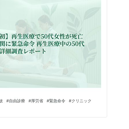
故
#
自由診療
#
厚労省
#
緊急命令
#
クリニック