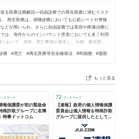
を巡る医療法務解説—自由診療での再生医療に潜むリスク
は。 再生医療は、保険診療においても心筋シートや脊髄
植などが用いられ、さらに自由診療では美容や疼痛治療に
年では、海外からのインバウンド患者においても多く利用
療において、本年、死亡事例が発生し、今後、再生医療
化が予想されています。 今回は、上記死亡事例に関し
診療
#
死亡
#
再生医療等安全確保法
#
幹細胞
#
脂肪
全性確保法に基づく緊急命令を発出したニュースを題材
について学んでいきましょう…
もっと見る
72
ブックマーク
ブックマーク
情報保護委が初の緊急命
【速報】政府の個人情報保護
特殊詐欺グループに名簿
委員会は個人情報を特殊詐欺
：時事ドットコム
グループに提供したとして、
東京都内の事業者に初の緊急
命令を出した：時事ドットコ
ム