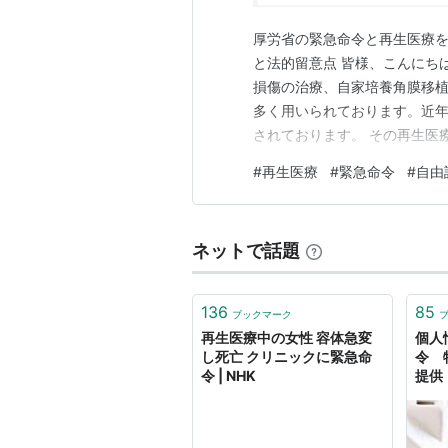
厚労省の緊急命令と再生医療
と法的留意点 皆様、こんにち
損傷の治療、自家培養角膜移
多く用いられております。近
されております。 その再生医
の提供基準や実施体制の監視強
#
再生医療
#
緊急命令
#
自由
て、厚生労働省が再生医療安
に、再生医療に関する法的規制
ネットで話題
136
85
ブックマーク
再生医療中の女性 容体急変
個人
し死亡 クリニックに緊急命
令 
令 | NHK
提供