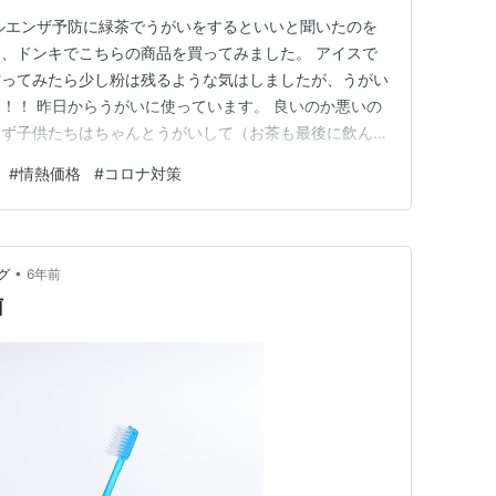
ルエンザ予防に緑茶でうがいをするといいと聞いたのを
、ドンキでこちらの商品を買ってみました。 アイスで
作ってみたら少し粉は残るような気はしましたが、うがい
！！ 昨日からうがいに使っています。 良いのか悪いの
えず子供たちはちゃんとうがいして（お茶も最後に飲んで
したいです。 コロナの感染者が増えているので、基本的
#
情熱価格
#
コロナ対策
ていきたいと思います。 お問い合わせ
ブログ村
•
グ
6年前
菌