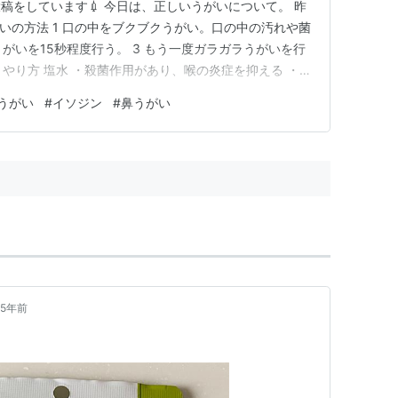
稿をしています💉 今日は、正しいうがいについて。 昨
いの方法 1 口の中をブクブクうがい。口の中の汚れや菌
うがいを15秒程度行う。 3 もう一度ガラガラうがいを行
所 やり方 塩水 ・殺菌作用があり、喉の炎症を抑える ・材
にも有効 ・濃度が高すぎると粘膜を刺激する ・味に抵抗
うがい
#
イソジン
#
鼻うがい
ま湯に塩を小さじ1/2程度溶かす ・口に含み、喉の奥で
5年前