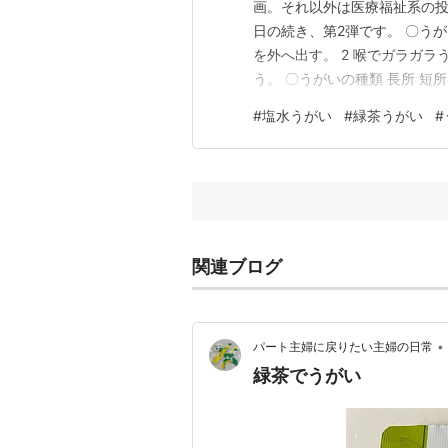
画。それ以外は医療福祉系の投
日の続き、第2弾です。 〇うが
を外へ出す。 2 喉でガラガラ
う。 〇うがいの種類 長所 短
料が手軽で安価 ・口内の清掃
#
塩水うがい
#
緑茶うがい
#
がある人も ・コップ1杯のぬる
15〜30秒うがい …
関連ブログ
•
パート主婦に戻りたい主婦の日常
緑茶でうがい