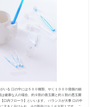
がいる 口の中には５００種類、やく１０００億個の細
菌は健康な人の場合、約９割の善玉菌と約１割の悪玉菌
【口内フローラ】といいます。 バランスが大事 口の中
に大きく分けられ、その割合はおよそ９対１です。 こ