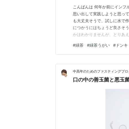
こんばんは 何年か前にインフ
思い出して実践しようと思って
も大丈夫そうで、試しに水で
につかうにはちょうど良さそう
かはわかりませんが、とりあ
ます笑）くれているのでOKと
#
緑茶
#
緑茶うがい
#
ドンキ
な手洗いうがいはちゃんと行っ
room.rakuten.co.jp にほん
中高年のためのファスティングブロ
口の中の善玉菌と悪玉