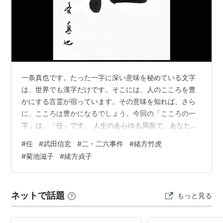
一条真也です。たった一字に深い意味を秘めている文字
は、世界でも漢字だけです。そこには、人のこころを豊
かにする言霊が宿っています。その意味を知れば、さら
に、こころは豊かになるでしょう。今回の「こころの一
字」は、「任」です。 人生のあらゆる局面で、あなたが
成功するための魔法の言葉を１つ紹介しましょう。それ
#
任
#
武田信玄
#
二・二六事件
#
緒方竹虎
は、「すべて私にお任せください」という一言です。飛
#
菊池滋子
#
緒方貞子
行機やホテルでキャンセル待ちしているとき、大事なク
レジットカードを紛失したとき、そして愛する家族を失
ったとき、この一言は人の心に限りない安心感を与えて
ネットで話題
もっと見る
くれます。 「人は城、人は石垣、人は濠」という武田信
玄の言葉は、一般には彼の部下愛だと受けとめられ…