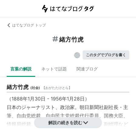
はてなブログ トップ
緒方竹虎
このタグでブログを書く
言葉の解説
ネットで話題
関連ブログ
緒方竹虎
(
社会
)
【
おがたたけとら
】
（1888年1月30日 - 1956年1月28日）
日本のジャーナリスト、政治家。朝日新聞社副社長・主
筆、自由党総裁、自由民主党総裁代行委員、国務大臣、
解説の続きを読む
情報局総裁、内閣書記官長、内閣官房長官、副総理など
を歴任。栄典は正三位勲一等旭日大綬章。三男の
緒方四