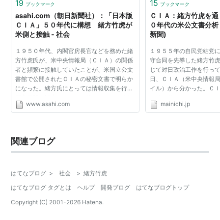
19
15
ブックマーク
ブックマーク
asahi.com（朝日新聞社）：「日本版
ＣＩＡ：緒方竹虎を通
ＣＩＡ」５０年代に構想 緒方竹虎が
０年代の米公文書分析 
米側と接触 - 社会
新聞)
１９５０年代、内閣官房長官などを務めた緒
１９５５年の自民党結党
方竹虎氏が、米中央情報局（ＣＩＡ）の関係
守合同を先導した緒方竹
者と頻繁に接触していたことが、米国立公文
じて対日政治工作を行っ
書館で公開されたＣＩＡの秘密文書で明らか
日、ＣＩＡ（米中央情報
になった。緒方氏にとっては情報収集を行う
イル）から分かった。Ｃ
国家機関を設立するのが目的だったが、米側
は彼を首相にすることが
www.asahi.com
mainichi.jp
は緒方氏を「ＰＯＣＡＰＯＮ」という暗号名
い。実現すれば、日本政
で記し、協力者に...
沿って動かせるように...
関連ブログ
はてなブログ
>
社会
>
緒方竹虎
はてなブログ タグとは
ヘルプ
開発ブログ
はてなブログトップ
Copyright (C) 2001-
2026
Hatena.