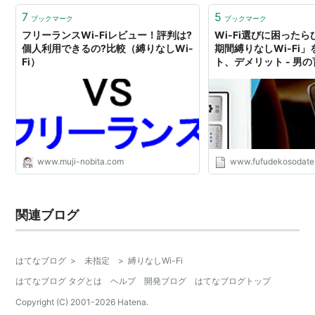
7
5
ブックマーク
ブックマーク
フリーランスWi-Fiレビュー！評判は?
Wi-Fi選びに困った
個人利用できるの?比較（縛りなしWi-
期間縛りなしWi-Fi
Fi）
ト、デメリット - 男
www.muji-nobita.com
www.fufudekosodate
関連ブログ
はてなブログ
>
未指定
>
縛りなしWi-Fi
はてなブログ タグとは
ヘルプ
開発ブログ
はてなブログトップ
Copyright (C) 2001-
2026
Hatena.