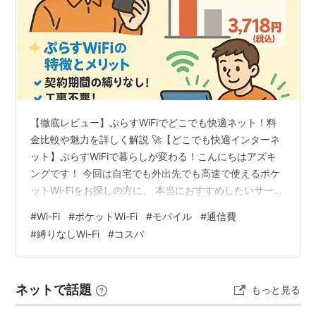
【徹底レビュー】ぷらすWiFiでどこでも快適ネット！料
金比較や魅力を詳しく解説 🚀【どこでも快適インターネ
ット】ぷらすWiFiで暮らしが変わる！こんにちはアズキ
ングです！ 今回は自宅でも外出先でも高速で使えるポケ
ットWi-Fiをお探しの方に、 本当におすすめしたいサービ
ス ぷらすWiFi をご紹介します。 最近では在宅ワークや動
#
Wi-Fi
#
ポケットWi-Fi
#
モバイル
#
通信費
画配信、オンラインゲームなどで、安定した高速回線が
#
縛りなしWi-Fi
#
コスパ
欠かせませんよね。 「工事不要で、すぐに使えるWi-Fiは
ないかな？」と探していた私が辿り着いたのが ぷらす
WiFi です。✅ ぷらすWiFiとは？ ぷらすWiFi は、契約縛り
ネットで話題
もっと見る
なし・工事不要で使えるポケットWi-Fiサ…