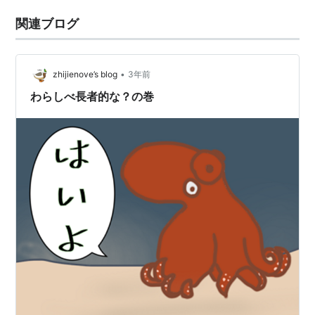
関連ブログ
•
zhijienove’s blog
3年前
わらしべ長者的な？の巻