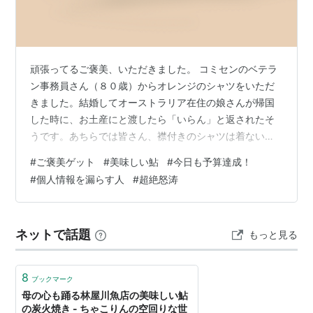
頑張ってるご褒美、いただきました。 コミセンのベテラ
ン事務員さん（８０歳）からオレンジのシャツをいただ
きました。結婚してオーストラリア在住の娘さんが帰国
した時に、お土産にと渡したら「いらん」と返されたそ
うです。あちらでは皆さん、襟付きのシャツは着ないそ
うです。で、私を思い出してくださったという。ありが
#
ご褒美ゲット
#
美味しい鮎
#
今日も予算達成！
たいですね〜。そして、私はオレンジ色が大好きです。
#
個人情報を漏らす人
#
超絶怒涛
緑色とオレンジ色が好き。元気が出る色です。これまで
地味目な服を着て大人しくしていましたが、もう好きな
服を着てもいいかな。 はっは！ もう一つ。先日鯛をくだ
ネットで話題
もっと見る
さったおじさまが、今度は鮎をくださいました。「昨日
釣ってきた！」って。おおお〜！新鮮な鮎！実は…
8
ブックマーク
母の心も踊る林屋川魚店の美味しい鮎
の炭火焼き - ちゃこりんの空回りな世