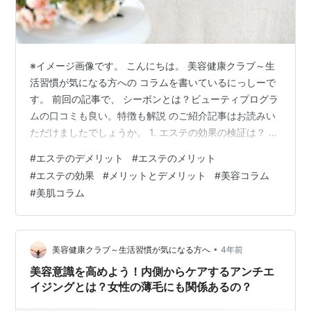
※イメージ画像です。 こんにちは。 美容健康クラブ～生
活習慣が気になる方への コラムを書いているにっしーで
す。 前回の記事で、 シーボンとは？ビューティプログラ
ムの口コミも良い。特徴も解説 のご紹介記事はお読みい
ただけましたでしょうか。 1. エステの効果の検証は？ 2.
エステのメリットは？ 3. エステのデメリットは？ まとめ
#
エステのデメリット
#
エステのメリット
今回のコラムでは、 皆さんもご存知でもある、 エステテ
#
エステの効果
#
メリットとデメリット
#
美容コラム
ィックサロンや、 スパなどで提供されるエステの効果に
#
美肌コラム
ついて、 本当に効果があるのかについて検証します。 ま
た、エステのメリットとデメリットも解説します。 近
年、美容や健康に、 関心を持つ人々の間で、 エステティ
ッ…
•
美容健康クラブ～生活習慣が気になる方へ
4年前
美容意識を高めよう！内側からケアするアンチエ
イジングとは？女性の薄毛にも関係あるの？