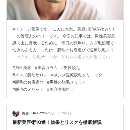
※イメージ画像です。 こんにちわ。美容LIBRARYbyハリ
ーの管理人のハリーです。 今回の記事では、男性美容意
識向上に貢献するために、毎日の髭剃り、ムダ毛処理で
悩みのある方、または、脱毛のお店選びで医療脱毛クリ
ニックか、脱毛サロンか、どちらを選ぶのか迷っている
方に向け、詳しく解説する役立つ美容の情報をお届けし
#
男性美容
#
美容コラム
#
男性脱毛
ていきます。 男性が脱毛をするメリット 医療脱毛と脱毛
#
メンズ脱毛サロン
#
メンズ医療脱毛クリニック
サロンの違い 医療脱毛がおすすめな人 脱毛サロンがおす
#
脱毛のお店選び
#
男性の脱毛メリット
すめな人 まとめ：自分に合った脱毛方法を選びましょう
#
脱毛のメリット
#
美容意識向上
脱毛を検討する際のポイント 男性の脱毛に対する意識は
年々高まっています。 脱毛をすることで、清潔感が増
し、第一印象が大きく変わ…
•
美容LIBRARYbyハリー
2年前
最新美容術10選！効果とリスクを徹底解説