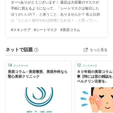
ター⭐ありがとうございます！ 最近は大容量のマスクが
手軽に買えるようになって、「シートマスクは毎日した
ほうがいいの？」と迷うこと、ありませんか？ 私も以前
は「とにかく毎日やれば綺麗になれる！」と思っていた
のですが、実は肌の状態やマスクの種類によって、向き
#
スキンケア
#
シートマスク
#
美容コラム
不向きがあることに気づきました。 今回は、私が失敗か
ら学んだ、自分を整えるためのシートマスク習慣につい
てお話しします。 1. シートマスクを毎日取り入れるメリ
ネットで話題
もっと見る
ットと注意点 1-1. 日々の「水分チャージ」で肌を整える
1-2. 「やりすぎ」が招く思わぬ肌トラブル 2. 頻度をあけ
て使用するほうが…
14
12
ブックマーク
ブックマーク
美容コラム - 美容整形、美容外科なら
８０年前の美容コラム
聖心美容クリニック
事【時には昔の雑誌を‥
ベルクリン注射を‥