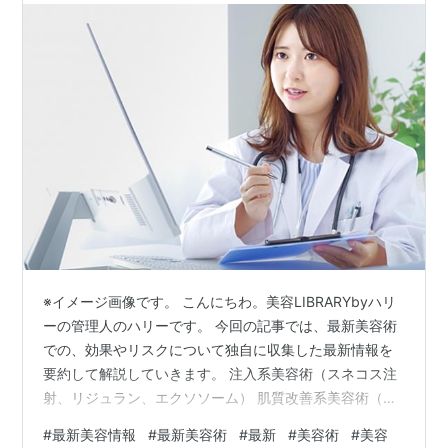
※イメージ画像です。 こんにちわ。美容LIBRARYbyハリ
ーの管理人のハリーです。 今回の記事では、最新美容術
での、効果やリスクについて独自に収集した最新情報を
要約して解説していきます。 注入系美容術（スネコス注
射、リジュラン、エクソソーム） 肌質改善系美容術（ポ
テンツァ、マヌカリタッチ） 形状変化系美容術（下眼瞼
#
最新美容情報
#
最新美容術
#
最新
#
美容術
#
美容
脱脂、人中短縮、糸リフト、ボルニューマー） 施術を受