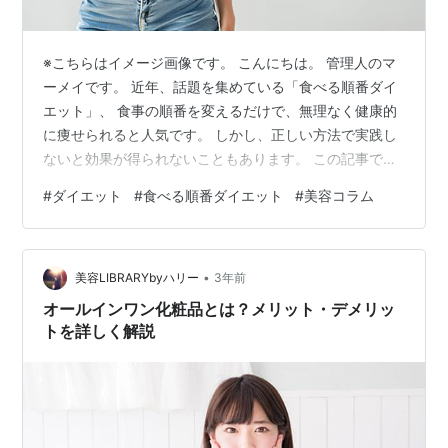
※こちらはイメージ画像です。 こんにちは。 管理人のマ
ーメイです。 近年、話題を集めている「食べる順番ダイ
エット」、 食事の順番を変えるだけで、無理なく健康的
に痩せられると人気です。 しかし、正しい方法で実践し
ないと効果が得られないこともあります。 この記事で
は、食べる順番ダイエットの最新情報と、 効果的に痩せ
#
ダイエット
#
食べる順番ダイエット
#
美容コラム
るための5つのステップを詳しく解説します。 忙しい方
でも簡単に実践できるポイントも紹介しているので、 ぜ
ひ参考にしてみてください。 ※こちらはイメージ画像で
•
す。 1. 食べる順番ダイエットとは？ 血糖値の急上昇を抑
美容LIBRARYbyハリー
3年前
える 満腹感を得やすくする 脂肪の蓄積を防ぐ 2. 食べる
オールインワン化粧品とは？メリット・デメリッ
順番ダイエットの…
トを詳しく解説