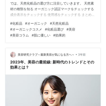
では、天然化粧品の選び方に注目していきます。 天然素
材の種類を知る オーガニック認証マークをチェックする
成分表示をチェックする 使用感をチェックする まとめ
化粧品は、女性の毎日の肌ケアに、欠かせないアイテム
#
化粧品
#
オーガニック
#
天然化粧品
ですね。 ですが、化粧品に含まれる成分によっては、肌
#
オーガニックコスメ
#
化粧品選び
#
美容
に負担を与えてしまうこともあります。 そこで注目され
#
美容コラム
#
肌に優しい
#
効果的
ているのが、天然素材を使用した天然化粧品です。 天然
化粧品は、肌に優しく、効果的なケアを期待できると言
われています。 ですが、天然化粧品にも種類があり、選
び方によっては、効果…
•
美容研究クラブ～最新美容が気になる方へ～
3年前
2023年、美容の最前線: 新時代のトレンドとその
効果とは？