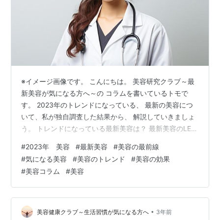
※イメージ画像です。 こんにちは。 美容研究クラブ～最
新美容が気になる方へ～の コラムを書いているトモで
す。 2023年のトレンドになっている、 最新の美容につ
いて、私が独自調査した結果から、 解説していきましょ
う。 トレンドになっている最新美容は？ 最新美容のLED
光線治療による肌再生って？ 最新美容コスメも環境に配
#
2023年 美容
#
最新美容
#
美容の最前線
慮してきているの？ 今、注目されて来ている最新美容コ
#
気になる美容
#
美容のトレンド
#
美容の効果
スメはどんなものか？ まとめ 近年の美容業界では、技術
#
美容コラム
#
美容
革新や消費者の意識の変化に伴い、絶えず新しいトレン
ドが生まれています。 2023年には、どんな美容法やアイ
テムが、注目を浴びているのでしょうか？本記事では、
今年の最新トレンド…
•
美容健康クラブ～生活習慣が気になる方へ
3年前