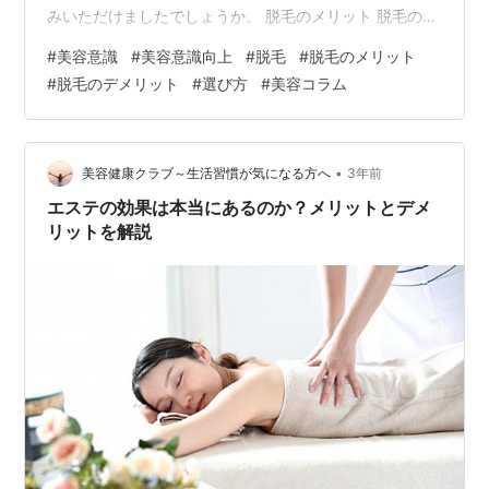
みいただけましたでしょうか。 脱毛のメリット 脱毛のデ
メリット 脱毛を検討する際のポイント まとめ 近年の美
#
美容意識
#
美容意識向上
#
脱毛
#
脱毛のメリット
容意識が高まる中、脱毛もより身近なものになってきま
#
脱毛のデメリット
#
選び方
#
美容コラム
した。 脱毛には、美容面だけでなく、衛生面や自己肯定
感の向上など、さまざまなメリットがあります。 今回の
コラムでは、脱毛のメリットとデメリットについて詳し
く解説し、自分に合った脱毛方法を選ぶためのポイント
•
美容健康クラブ～生活習慣が気になる方へ
3年前
をご紹介します。 脱毛のメリット…
エステの効果は本当にあるのか？メリットとデメ
リットを解説