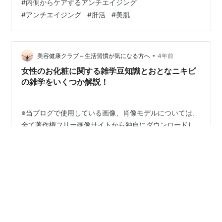
#
内側からケアするアンチエイジング
女性も薄毛に悩むひとも多い！！紫外線対策は関係ある
#
アンチエイジング
#
肝活
#
美肌
の？ 美肌意識！内側からケアするアンチエイジング！女
性の気になる薄毛対策も改善！！ 最後に 今回のコラムで
は、 日頃の美意識向上のためにと、 内側からケアするア
ンチエイジングに関…
•
美容健康クラブ～生活習慣が気になる方へ
4年前
女性のお化粧に関する雑学豆知識とおとなニキビ
の雑学をいくつか解説！