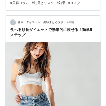
#
美容コラム
#
効果とリスク
#
効果
#
リスク
ける際の注意点 まとめ 近年、美容医療は目覚ましい発展
を遂げ、様々な最新美容術が登場しています。 スネコス
注射、ポテンツァ、下眼瞼脱脂など、その種類は多岐に
わたり、それぞれに特徴や効果が異なります。 本記事で
•
健康・ダイエット・美容まとめラボ
2年前
は、話題の最新美容術1…
食べる順番ダイエットで効果的に痩せる！簡単5
ステップ