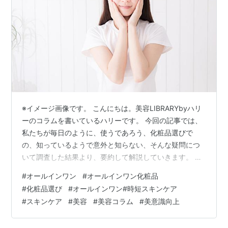
※イメージ画像です。 こんにちは。美容LIBRARYbyハリ
ーのコラムを書いているハリーです。 今回の記事では、
私たちが毎日のように、使うであろう、化粧品選びで
の、知っているようで意外と知らない、そんな疑問につ
いて調査した結果より、要約して解説していきます。 オ
ールインワン化粧品とは オールインワン化粧品のメリッ
#
オールインワン
#
オールインワン化粧品
ト オールインワン化粧品のデメリット オールインワン化
#
化粧品選び
#
オールインワン#時短スキンケア
粧品の選び方 まとめ 最近、オールインワンタイプの、化
#
スキンケア
#
美容
#
美容コラム
#
美意識向上
粧品が人気を集めていて、よく見かけるようになりまし
たね。 化粧水、乳液、美容液、クリームなど、複数のス