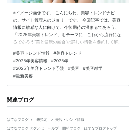
※イメージ画像です。 こんにちわ。美容トレンドナビ
の、サイト管理人のジョリーです。 今回記事では、美容
情報に敏感な人に向けて、今後期待の深まるであろう、
「2025年美容トレンド」をテーマに、これから流行にな
るであろう”美と健康の融合”の詳しい情報を要約して解説
していきたいと思います。 最後までお読みいただければ
#
美容トレンド情報
#
美容トレンド
幸いです。✨👩 解説①：ビューティとウェルネスの融合
#
2025年美容情報
#
2025年
とは 解説②：内側からのビューティケア 解説③：最新
#
2025年美容トレンド予測
#
美容
#
美容雑学
の美容テクノロジー 解説④：環境にやさしい美容習慣
#
最新美容
解説⑤：ウェルネスライフスタイルの構築 まとめ 【免
責事項】本記事で紹介している情報は、2024年時点での
予測や傾向に基づくものです…
関連ブログ
はてなブログ
>
未指定
>
美容トレンド情報
はてなブログ タグとは
ヘルプ
開発ブログ
はてなブログトップ