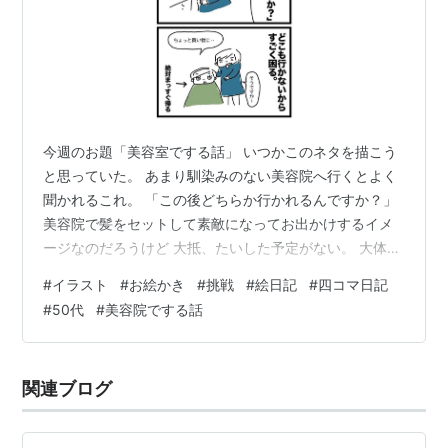
今週のお題「美容室でする話」 いつかこのネタを描こう
と思っていた。 あまり馴染みのない美容院へ行くとよく
聞かれるこれ。 「この後どちらか行かれるんですか？」
美容院で髪をセットして素敵になってお出かけするイメ
ージなのだろうけど 大抵、たいした予定がない。 大体、
帰り道の店を覗いてみるが、余計な出費を頭で計算して
#
イラスト
#
お絵かき
#
挑戦
#
絵日記
#
四コマ日記
何も買わずに帰るのが定番だ。 苦笑いして適当に答える
#
50代
#
美容院でする話
が美容師さんもほどほどに受け流す。 今行っている美容
院は決まった担当の方がいて 私の事をある程度知ってい
るのでピンポイントで話を振ってくれる。 推しの事、韓
関連ブログ
国ドラマ、娘たちの事などなど。 もちろん何も話さない
時もある。空気を読んでくれ…