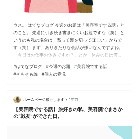
ウス。 はてなブログ 今週のお題は「美容室でする話」と
のこと。 先週に引き続き書きにくいお題ですな（笑） と
いうのも私の場合は「黙って髪を切ってほしい」からで
す（笑） まず、ありきたりな会話が嫌いなんですよね。
「今日はお仕事お休みですか？」とか「休みの日は何し
てるんですか？」とか。 私の場合は行きつけのところは
#
はてなブログ
#
今週のお題
#
美容院でする話
作らず、転々と変えているので自然とありきたりな会話
#
そもそも論
#
個人の意見
になりがちなのです。 あともうひとつ困ったことがあり
まして。 それは髪を切ってもらっている最中に雑誌を読
んだりとか、スマホをいじれないということ。 なんてい
うか髪を切っている最中に顔を下に向けれないんですよ
•
ホームページ移行します
1年前
ね。 これをやっている人は器用…
【美容院でする話】旅好きの私、美容院でまさか
の“戦友”ができた日。