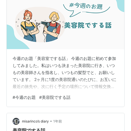
今週のお題「美容室でする話」 今週のお題に初めて参加
してみました。私はいつも決まった美容院に行き、いつ
もの美容師さんを指名し、いつもの髪型でと、お願いし
ています。 2ヶ月に1度の美容院通いのたびに、お互いに
最近の旅先や、次に行く予定の場所について情報交換す
るのが恒例になっています。 しかも、なぜかいつも私が
#
今週のお題
#
美容院でする話
予約を入れるタイミングが、美容師さんの旅の直前らし
く、「いや〜ほんと、ナイスタイミング！」と毎回言わ
れるのも、ちょっとしたお決まりの流れ。 そんなある
•
日、事件は起きました。 いつも通り美容院で髪を切って
misarinco’s diary
1年前
もらいながら旅の話をして、シャンプー台へ。ここで問
美容院でする話。