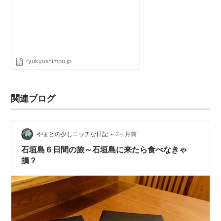
- 沖縄の新聞、地域のニュース
ryukyushimpo.jp
関連ブログ
•
やまとの少しニッチな日記
2ヶ月前
石垣島６日間の旅～石垣島に来たら食べなきゃ
損？