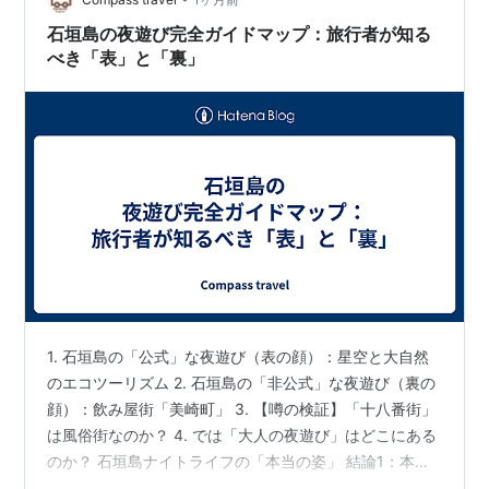
が、この石垣島ならではの名物…
石垣島の夜遊び完全ガイドマップ：旅行者が知る
べき「表」と「裏」
1. 石垣島の「公式」な夜遊び（表の顔）：星空と大自然
のエコツーリズム 2. 石垣島の「非公式」な夜遊び（裏の
顔）：飲み屋街「美崎町」 3. 【噂の検証】「十八番街」
は風俗街なのか？ 4. では「大人の夜遊び」はどこにある
のか？ 石垣島ナイトライフの「本当の姿」 結論1：本土
のような「性風俗街（赤線）」は存在しない 結論2：