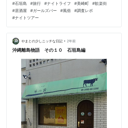
#
石垣島
#
旅行
#
ナイトライフ
#
美崎町
#
歓楽街
「ガールズバー」「キャバクラ」は「グレーゾーン」と
#
居酒屋
#
ガールズバー
#
風俗
#
調査レポ
して存在する 結論3：存在する場所は「雑居ビルの上層
#
ナイトツアー
階」である 5. 【豆知識】なぜ「グレーゾーン」店の存在
がわかるのか？ 6. 【結論】旅行者向け・石垣島「夜遊
び」安全ガイドマップ パターンA：健全に楽しみたい人
（家族・カ…
•
やまとの少しニッチな日記
2年前
沖縄離島物語 その１０ 石垣島編