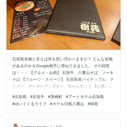
石垣島名物と言えば何を思い浮かべますか？ どんな名物
があるのかをGoogle相手に尋ねてみました。 その回答
は・・・ 【グルメ・お肉】 石垣牛、八重山そば、ソーキ
そば 【フルーツ・スイーツ】 石垣島産パイナップル、マ
ンゴー、サーターアンダギー、塩ちんすこう 【お酒・特
産品】 泡盛、石垣の塩 とまぁ、こんな感じでした。予想
#
石垣島
#
石垣牛
#
美崎町
#
アートホテル石垣島
通り赤福は入ってませんでした（笑） 沖縄本島の名物と
#
ゆいぐくるライブ
#
ホテル日航八重山
#
樹苑
重なっているのもあり、石垣島ならではというのは意外
と少ないなって思いました。しかしどの名物も食べられ
るものですね。名物っていうのは、そういうものなの
か・・・。 で、今回の旅行で私が楽しみにしていたの
•
Compass travel
1ヶ月前