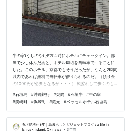
牛の家(うしのや) 夕方４時にホテルにチェックイン。部
屋で少し休んだあと、ホテル周辺を自転車で回ることに
した。このホテル、京都でもそうだったが、なんと2時間
以内であれば無料で自転車が借りられるのだ。（預り金
の1000円が必要となるが・・・） 靴擦れして歩くのもや
っとだった私にしてみれば、非常にありがたい。これか
#
石垣島
#
沖縄旅行
#
焼肉
#
石垣牛
#
牛の家
らプチ観光旅行だｗ というわけで最初に出かけたのが、
#
美崎町
#
浜崎町
#
蔵元
#
ベッセルホテル石垣島
石垣市立八重山博物館 石垣市立八重山博物館 古い建
物・・・。博物館自体が博物館だ。昭和47年に開館した
そうなので、もう50年以上も前の建物ですね。入館料は
石垣島移住8年｜島暮らしとガジェットブログ / a life in
200円だそうですが、私が到着したときには閉館時間の5
•
Ishigaki island, Okinawa.
3年前