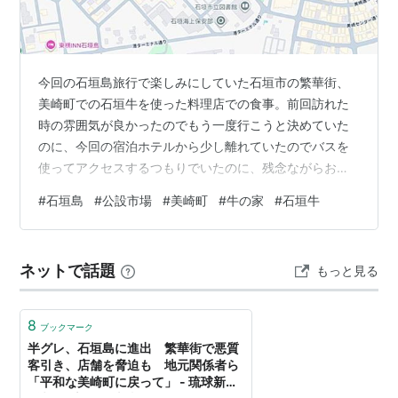
今回の石垣島旅行で楽しみにしていた石垣市の繁華街、
美崎町での石垣牛を使った料理店での食事。前回訪れた
時の雰囲気が良かったのでもう一度行こうと決めていた
のに、今回の宿泊ホテルから少し離れていたのでバスを
使ってアクセスするつもりでいたのに、残念ながらお店
の開店時間に入店しても最終便のバスに間に合わないの
#
石垣島
#
公設市場
#
美崎町
#
牛の家
#
石垣牛
で諦めていたのですが・・・。 ダメもとでも言ってみる
もんです。 昨晩電話をかけて交渉してみたところ、今日
の４時にお店を開けていただけるとのことでしたので、
ネットで話題
もっと見る
念願叶って食べに行けることになりました。 これが昨日
のブログに書いた、「私が走るように次の目的地の美崎
町に向かった理由」です。こちらから４時にとお…
8
ブックマーク
半グレ、石垣島に進出 繁華街で悪質
客引き、店舗を脅迫も 地元関係者ら
「平和な美崎町に戻って」 - 琉球新報