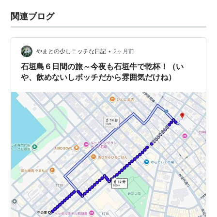
関連ブログ
•
やまとの少しニッチな日記
2ヶ月前
石垣島６日間の旅～今夜も石垣牛で乾杯！（い
や、飲めないしボッチだから雰囲気だけね）