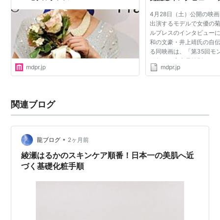
レス
4月28日（土）公開の映
出演するモデルで女優の
ルプレスのインタビューに
和の文豪・井上靖氏の自
る同映画は、「第35回モ
画祭」で審査員特別グラ
mdpr.jp
mdpr.jp
の絆を描いた作品で、役
作の母を樹木希林...
関連ブログ
•
龍ブログ
2ヶ月前
綾瀬はるかのスキンケア順番！日本一の美肌へ近
づく基礎化粧手順