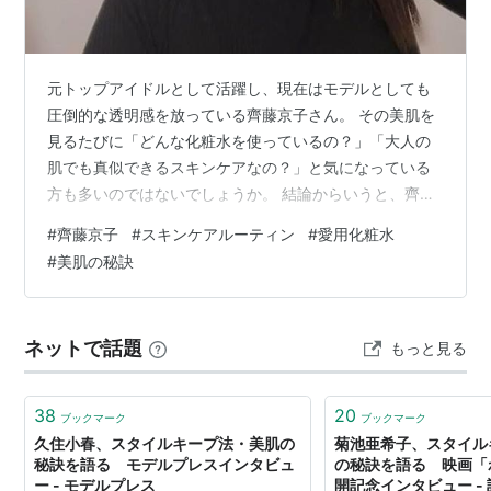
元トップアイドルとして活躍し、現在はモデルとしても
圧倒的な透明感を放っている齊藤京子さん。 その美肌を
見るたびに「どんな化粧水を使っているの？」「大人の
肌でも真似できるスキンケアなの？」と気になっている
方も多いのではないでしょうか。 結論からいうと、齊藤
京子さんのスキンケアは高価なものを大量に使う方法で
#
齊藤京子
#
スキンケアルーティン
#
愛用化粧水
はなく、自分の肌状態に合わせて保湿を徹底するシンプ
#
美肌の秘訣
ルな考え方がベースになっています。 その中でも愛用化
粧水や美容液は、美容好きの間でも評価の高い実力派ア
イテムが中心です。 特に乾燥や毛穴、くすみが気になり
ネットで話題
もっと見る
始める大人世代にとって、彼女のスキンケア習慣は非常
に参考になります。 今回は齊藤京子さんが愛…
38
20
ブックマーク
ブックマーク
久住小春、スタイルキープ法・美肌の
菊池亜希子、スタイル
秘訣を語る モデルプレスインタビュ
の秘訣を語る 映画「
ー - モデルプレス
開記念インタビュー - 