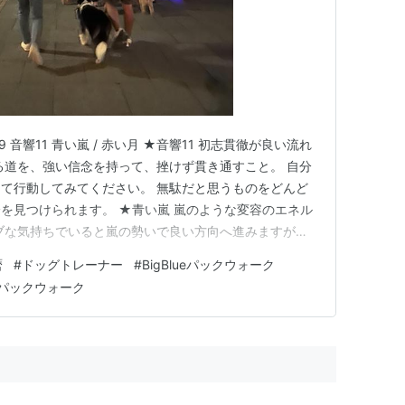
9 音響11 青い嵐 / 赤い月 ★音響11 初志貫徹が良い流れ
る道を、強い信念を持って、挫けず貫き通すこと。 自分
て行動してみてください。 無駄だと思うものをどんど
を見つけられます。 ★青い嵐 嵐のような変容のエネル
ブな気持ちでいると嵐の勢いで良い方向へ進みますが、
していくので要注意！ プライドを捨てることで、理解
暦
#
ドッグトレーナー
#
BigBlueパックウォーク
、理解者の存在は人生を豊かにしてくれます。 ★赤い月
パックウォーク