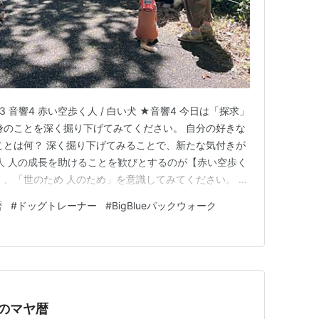
73 音響4 赤い空歩く人 / 白い犬 ★音響4 今日は「探求」
身のことを深く掘り下げてみてください。 自分の好きな
ことは何？ 深く掘り下げてみることで、新たな気付きが
く人 人の成長を助けることを歓びとするのが【赤い空歩く
く、「世のため 人のため」を意識してみてください。 誰
番幸せをもらえるのは自分自身です。 ★白い犬（13日
暦
#
ドッグトレーナー
#
BigBlueパックウォーク
は、「家族愛」。 関わる人みんなに家族のような愛を持
日のマヤ暦