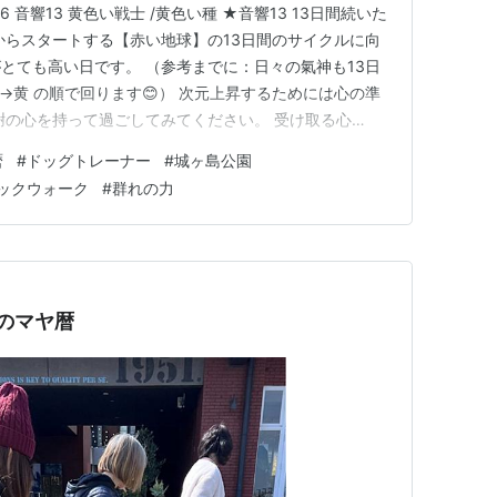
56 音響13 黄色い戦士 /黄色い種 ★音響13 13日間続いた
からスタートする【赤い地球】の13日間のサイクルに向
とても高い日です。 （参考までに：日々の氣神も13日
→黄 の順で回ります😊） 次元上昇するためには心の準
謝の心を持って過ごしてみてください。 受け取る心
ネルギーは流れてきます。 ★黄色い戦士 とにかくチャ
暦
#
ドッグトレーナー
#
城ヶ島公園
グを信頼し、大胆にチャレンジしてみてください。 七転
ックウォーク
#
群れの力
日のマヤ暦