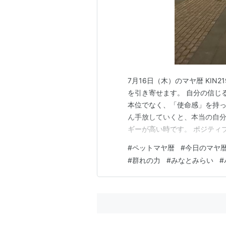
7月16日（木）のマヤ暦 KIN21
を引き寄せます。 自分の信じ
本位でなく、「使命感」を持っ
ん手放していくと、本当の自分
ギーが高い時です。 ポジティ
ネガティブでいるとそれも加速
#
ペットマヤ暦
#
今日のマヤ
者が格段に増えます。 そして
#
群れの力
#
みなとみらい
#
（13日間） 新しい流れを…