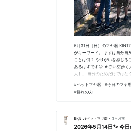
5月31日（日）のマヤ暦 KIN1
がキーワード。 まずは自分自
ことは何？ やりがいを感じる
あるはずです😊 ★赤い空歩
人】。 自分のためだけではな
かが喜ぶことをすることで、一
#
ペットマヤ暦
#
今日のマヤ
間） 【白い犬】のキーワード
#
群れの力
って接することで、エ…
•
BigBlueペットマヤ暦
3ヶ月前
2026年5月14日🐾 今