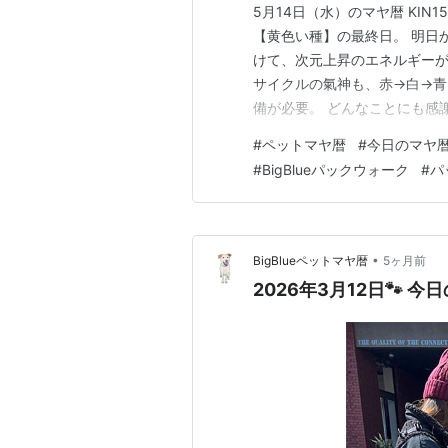
5月14日（水）のマヤ暦 KIN1
【黄色い種】の最終日。 明日
けて、次元上昇のエネルギーが
サイクルの氣神も、赤→白→青
備が必要。 どんなことにも感
（器）があるところに、良いエ
#
ペットマヤ暦
#
今日のマヤ
レンジ！！ 自分のフィーリン
#
BigBlueパックウォーク
#
パ
び八起きの精神です。 妥…
•
BigBlueペットマヤ暦
5ヶ月前
2026年3月12日🐾 今