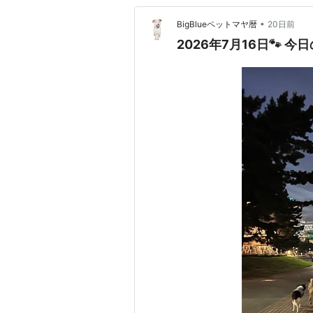
•
BigBlueペットマヤ暦
20日前
2026年7月16日🐾 今