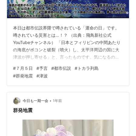
本日は都市伝説界隈で噂されている「運命の日」です。
噂されている災害とは…！？ （出典：飛鳥新社公式
YouTubeチャンネル） 「日本とフィリピンの中間あたり
の海底がボコンと破裂（噴火）し、太平洋周辺の国に大
津波が押し寄せる」と、言ったものです。気になるの
が、６月から続いているトカラ列島近海での群発地震の
#
７月５日
#
予言
#
都市伝説
#
トカラ列島
回数が1000を超えました。 今朝方６時半ごろにも震度5
#
群発地震
#
津波
強の地震がありました。 また、昨日霧島連山の新燃岳で
は３日よりの火山活動が活発化し噴煙が3300ｍの高さま
で上がり噴火警戒レベル３に引き上げたとのニュースも
ありました。 kirishima-geopark.jp (出典：Gooigleマ
•
今日も一期一会
1年前
ッ…
群発地震