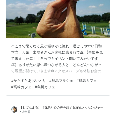
そこまで暑くなく風が穏やかに流れ、過ごしやすい日和
本当、天気、出展者さんお客様に恵まれて🙏 【告知を見
て来ました👏】【自分でもイベント開いてみたいです
👏】ありがたい思い🔵つながる人と、どんどんつながっ
て展望が開けていきます❇アクセスバーズも体験お金の
ブロックからの解放😲自信をもてるようになる😲間違い
#
からすとあおいとり
#
群馬マルシェ
#
群馬カフェ
なくクリアになっていくでしょう🙏いらした方が素敵に
#
高崎カフェ
#
烏川カフェ
紹介していただきました烏川カフェと『からすとあおの
とり』マルシェで楽しいひと時 - 夕暮れ黄昏日記
(yugure-tasogare.com)#3→9/2#4→9/30を予定してい
【むげんまる】《群馬》心の声を旅する直観メッセンジャー
ます。引き続き、よろしくお願いします。🔵 むげんまる
•
3年前
(@fuji_mu…