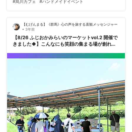
#
烏川カフェ
#
ハンドメイドイベント
願いします🔵烏川Cafe(@karasugawa_cafe) •
Instagram写真と動画 昔懐かしい喫茶店料理🍝キッズス
ペース完備お店までGoogleマップをご利用下さい🚗ラン
【むげんまる】《群馬》心の声を旅する直観メッセンジャー
チタイム：11:00〜15:00営業時間：10:00…
•
3年前
【8/26 ふじおかみらいのマーケットvol.2 開催で
きました🍀】こんなにも笑顔の集まる場が創れて
嬉しいです！