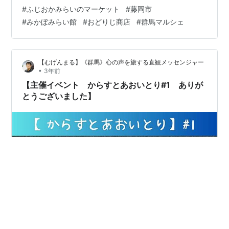
ウモロコシ、カボチャの葉までいただきました🌽 ありが
#
ふじおかみらいのマーケット
#
藤岡市
とう、感謝の心が伝わる筆文字「ことつづり蔵貴」さん
#
みかぼみらい館
#
おどりじ商店
#
群馬マルシェ
です～～～～～～次回、８月の開催を目指して今回の経
験を生かして準備していきたいです。マーケットのアカ
ウント@fujioka_mirainomarket • Instagram写真と動画
【むげんまる】《群馬》心の声を旅する直観メッセンジャー
これから開業するお店のアカウントおどりじ商店
•
3年前
(@odorij…
【主催イベント からすとあおいとり#1 ありが
とうございました】