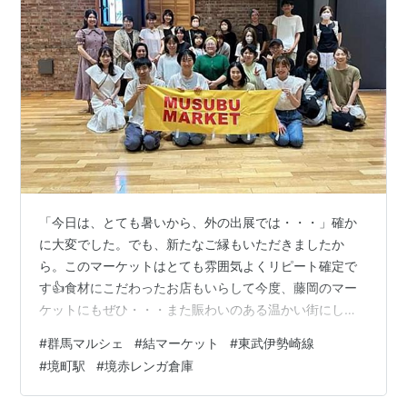
「今日は、とても暑いから、外の出展では・・・」確か
に大変でした。でも、新たなご縁もいただきましたか
ら。このマーケットはとても雰囲気よくリピート確定で
す👍食材にこだわったお店もいらして今度、藤岡のマー
ケットにもぜひ・・・また賑わいのある温かい街にしよ
うという気持ちが感じられるマーケットおすすめします
#
群馬マルシェ
#
結マーケット
#
東武伊勢崎線
🚃 MUSUBU MARKET(@musubu_market) • Instagram
#
境町駅
#
境赤レンガ倉庫
写真と動画次回9/10（日）です。東武伊勢崎線・境町駅
すぐ【境赤レンガ倉庫】