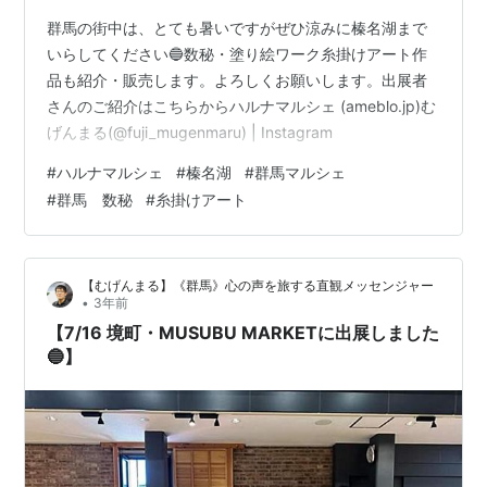
群馬の街中は、とても暑いですがぜひ涼みに榛名湖まで
いらしてください🔵数秘・塗り絵ワーク糸掛けアート作
品も紹介・販売します。よろしくお願いします。出展者
さんのご紹介はこちらからハルナマルシェ (ameblo.jp)む
げんまる(@fuji_mugenmaru) | Instagram
#
ハルナマルシェ
#
榛名湖
#
群馬マルシェ
#
群馬 数秘
#
糸掛けアート
【むげんまる】《群馬》心の声を旅する直観メッセンジャー
•
3年前
【7/16 境町・MUSUBU MARKETに出展しました
🔵】