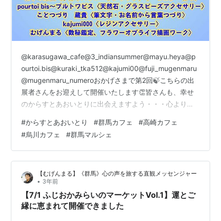
@karasugawa_cafe@3_indiansummer@mayu.heya@p
ourtoi.bis@kuraki_tka512@kajumi00@fuji_mugenmaru
@mugenmaru_numeroおかげさまで第2回🍃こちらの出
展者さんをお迎えして開催いたします👏皆さんも、幸せ
のからすとあおいとりに出会えますよう・・・心よりお
待ちしております。🔵7/22（土）高崎・烏川カフェさん
#
からすとあおいとり
#
群馬カフェ
#
高崎カフェ
11:00~15:00＊当日の天気1日雨天が予報される場合は前
#
烏川カフェ
#
群馬マルシェ
日までに中止をお知らせします。曇り、少し小雨の予報
なら開催します。なお天候の急変で当日でも早めに終了
することがありますのでご了承ください。…
【むげんまる】《群馬》心の声を旅する直観メッセンジャー
•
3年前
【7/1 ふじおかみらいのマーケットVol.1】運とご
縁に恵まれて開催できました