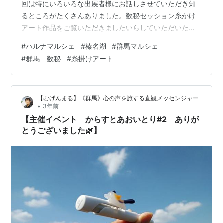
回は特にいろいろな出展者様にお話しさせていただき知
るところがたくさんありました。数秘セッション糸かけ
アート作品をご覧いただきましたいらしていただいたお
客様大変ありがとうございました🙏少しずつ、この生き
#
ハルナマルシェ
#
榛名湖
#
群馬マルシェ
方が馴染んできたような気がしています。次回、8/20も
#
群馬 数秘
#
糸掛けアート
よろしくお願いします。ハルナマルシェ (ameblo.jp)～～
～～～～むげんまる(@fuji_mugenmaru) • Instagram写
真と動画
【むげんまる】《群馬》心の声を旅する直観メッセンジャー
•
3年前
【主催イベント からすとあおいとり#2 ありが
とうございました🌿】