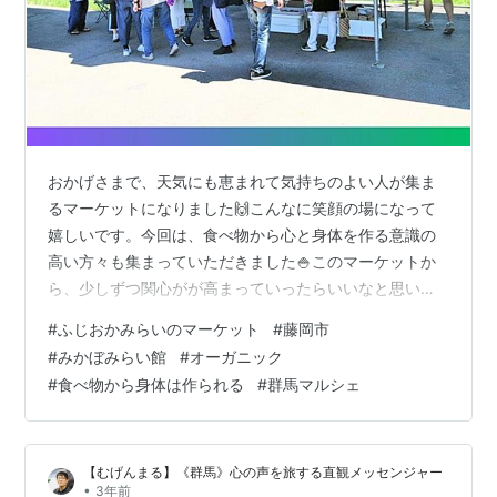
おかげさまで、天気にも恵まれて気持ちのよい人が集ま
るマーケットになりました🙌こんなに笑顔の場になって
嬉しいです。今回は、食べ物から心と身体を作る意識の
高い方々も集まっていただきました🍚このマーケットか
ら、少しずつ関心がが高まっていったらいいなと思いま
す。出展者さんのお休みはありましたが、また元気で会
#
ふじおかみらいのマーケット
#
藤岡市
えるでしょう。🍀会場のじろうさん、出店者の皆さん、
#
みかぼみらい館
#
オーガニック
ご来場いただいたお客様ありがとうございました🙏第3
#
食べ物から身体は作られる
#
群馬マルシェ
回、10/7（土）開催します。キッチンカー、お野菜、農
産品もお待ちしています。よろしくお願いします😊～～
～～～～【おどりじ商店】での出店基準【販売・出展物
【むげんまる】《群馬》心の声を旅する直観メッセンジャー
は、地球にやさしいことごみゼロを目標として、バ…
•
3年前