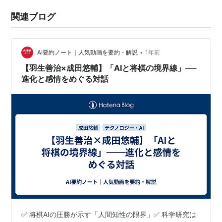
関連ブログ
•
AI要約ノート｜人気動画を要約・解説
1年前
【羽生善治×成田悠輔】「AIと将棋の境界線」──
進化と感情をめぐる対話
✅ 将棋AIの圧勝が示す「人間知性の限界」✅ 科学研究は