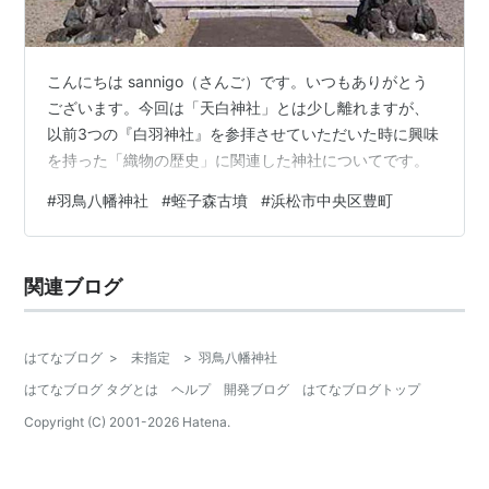
こんにちは sannigo（さんご）です。いつもありがとう
ございます。今回は「天白神社」とは少し離れますが、
以前3つの『白羽神社』を参拝させていただいた時に興味
を持った「織物の歴史」に関連した神社についてです。
#
羽鳥八幡神社
#
蛭子森古墳
#
浜松市中央区豊町
関連ブログ
はてなブログ
>
未指定
>
羽鳥八幡神社
はてなブログ タグとは
ヘルプ
開発ブログ
はてなブログトップ
Copyright (C) 2001-
2026
Hatena.