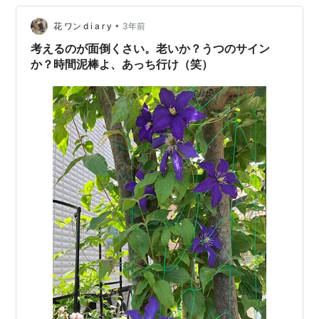
なくなった感じだ。 たとえば、終業間際でやり残した事
務仕事があり、会社に戻ってPCを開くぞ、と帰社しよう
•
花 ワン d i a r y
3年前
と車に乗り込む。すると、エ…
考えるのが面倒くさい。老いか？うつのサイン
か？時間泥棒よ、あっち行け（笑）