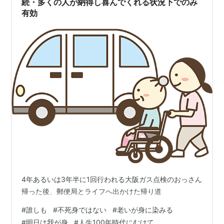
続・多くの人が納得し喜んでくれる状況下でのみ
暇がなかった。 しんどいなと思っても…
有効
4年あるいは3年半に1回行われる大阪ガス点検のおっさん
帰った後、郵便局とライフへ出かけた帰り道
#
誰しも
#
不死身ではない
#
老いが身に染みる
#
明日は我が身
#
人生100年時代にむけて