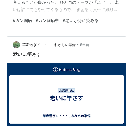
考えることが多かった。 ひとつのテーマが「老い」。 老
いは誰にでもやってくるもので、 まぁるく人生に織り込
むようにいい年のとり方をしていければいいと思う。 そ
#
ガン闘病
#
ガン闘病中
#
老いが身に染みる
れとは別で 私は大病を乗り越えたというポジティブな暫
定的結果があるにしろ 病気のせいで 心身ともに とても
老いた。 老いたという話を同年代の友達とすると 「年だ
•
もん、私もそうだよ」という話になる。 最近の症状とし
華寿過ぎて・・・これからの準備
5年前
て病院で報告すると 「あなたは回復しているのだからネ
老いに竿さす
ガティヴなことに…