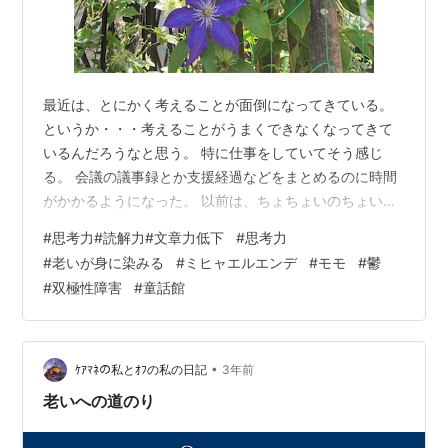
最近は、とにかく考えることが面倒になってきている。
というか・・・考えることがうまくできなくなってきて
いるんだろうなと思う。 特に仕事をしていてそう感じ
る。 会議の議事録とか支援経過などをまとめるのに時間
がかかるようになった。 以前は、ちょちょいのちょいだ
ったのにな(笑) P.Cへの入力もそう。時間がかかるし誤
#
思考力#読解力#文章力低下
#
思考力
字・脱字が増えた。 それだけだったらまだいい。誤字に
#
老いが身に染みる
#
ミヒャエルエンデ
#
モモ
#
鬱
も脱字に気が付かない。 ちゃんと見直しをしているのに
#
双極性障害
#
童話館
間違いを発見できないのだ😢 見え方自体にも問題がある
のだろうか？ 色んな事の処理能力が落ちてきているなと
思う。 がっかりだよね・・こういうの😢 でも、しょうが
ない。嘆いてばかりもいられ…
•
ｹｱﾏﾈの私とｵﾌの私の日記
3年前
老いへの道のり