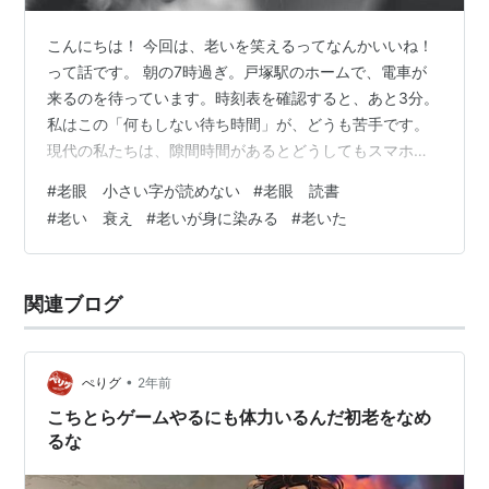
こんにちは！ 今回は、老いを笑えるってなんかいいね！
って話です。 朝の7時過ぎ。戸塚駅のホームで、電車が
来るのを待っています。時刻表を確認すると、あと3分。
私はこの「何もしない待ち時間」が、どうも苦手です。
現代の私たちは、隙間時間があるとどうしてもスマホに
手を伸ばしてしまいがち です。 私も例に漏れず、ポケッ
#
老眼 小さい字が読めない
#
老眼 読書
トからスマホを取り出しました。 今読んでいるのは、電
#
老い 衰え
#
老いが身に染みる
#
老いた
子本です。 その本は語彙力を鍛えるための本。 日頃から
言葉の足りなさを痛感している私にとって、Kindleは心
強い相棒です。何百冊もの本をスマホ一台で持ち歩ける
関連ブログ
なんて、本当に便利な時代になったものです。 「さて、
少しでも読み進めようかな…
•
ぺりグ
2年前
こちとらゲームやるにも体力いるんだ初老をなめ
るな