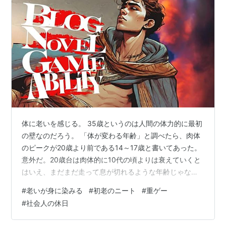
体に老いを感じる。 35歳というのは人間の体力的に最初
の壁なのだろう。 「体が変わる年齢」と調べたら、肉体
のピークが20歳より前である14～17歳と書いてあった。
意外だ。20歳台は肉体的に10代の頃よりは衰えていくと
はいえ、まだまだ走って息が切れるような年齢じゃなか
ろうと思っていた。まさかそんなに早く頂から足を滑ら
#
老いが身に染みる
#
初老のニート
#
重ゲー
せて下降していっているとは。 35歳で体が変わる瞬間を
#
社会人の休日
如実に感じた。とは、あたしがただ感じただけなのだ
が。 一気に疲れやすくなったというか、気力を振り絞れ