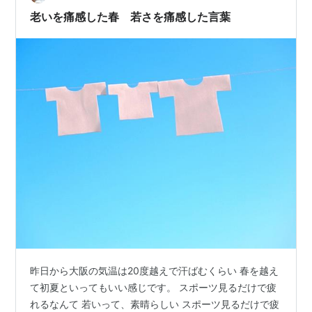
処方され、コルセット装着を指示される。 寝た時と同じ
老いを痛感した春 若さを痛感した言葉
姿勢で目が覚める。薄々は気づいていた。寝返りを…
昨日から大阪の気温は20度越えで汗ばむくらい 春を越え
て初夏といってもいい感じです。 スポーツ見るだけで疲
れるなんて 若いって、素晴らしい スポーツ見るだけで疲