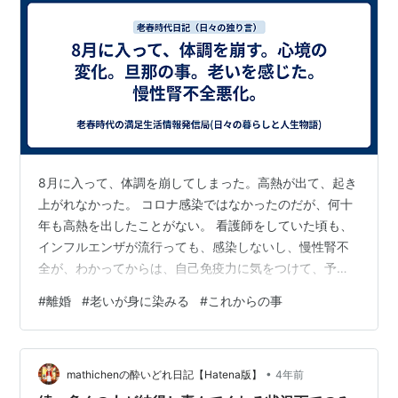
8月に入って、体調を崩してしまった。高熱が出て、起き
上がれなかった。 コロナ感染ではなかったのだが、何十
年も高熱を出したことがない。 看護師をしていた頃も、
インフルエンザが流行っても、感染しないし、慢性腎不
全が、わかってからは、自己免疫力に気をつけて、予防
をしっかりしていた。 今回は原因もわかっている。 キャ
#
離婚
#
老いが身に染みる
#
これからの事
パオーバー。 4月から、友人のミルクボランティアの子
猫のことで、結構動いてしまったこと、 里親のお世話
や、自分の家の猫の脱走、 仔猫の里親が自分の息子だっ
•
たために、昼間の世話をしなければいけなくなったこ
mathichenの酔いどれ日記【Hatena版】
4年前
と。 兎に角、そして何故か、占いの仕事も忙しく、休む