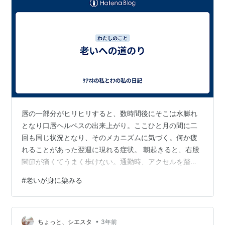
唇の一部分がヒリヒリすると、数時間後にそこは水膨れ
となり口唇ヘルペスの出来上がり。ここひと月の間に二
回も同じ状況となり、そのメカニズムに気づく。何か疲
れることがあった翌週に現れる症状。 朝起きると、右股
関節が痛くてうまく歩けない。通勤時、アクセルを踏む
のもままならず、次第に座っていることもできないほど
#
老いが身に染みる
の痛みが走った。初めてのことで恐怖を感じ、早退して
整形外科受診すると、腰部脊柱管狭窄症により腰椎間が
狭く骨がすれてとがってきており、ヘルニアもあること
•
からの坐骨神経痛かもねとの診断。痛み止めとシップを
ちょっと、シエスタ
3年前