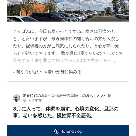
こんばんは。今日も寒かったですね。寒さは万病のも
と、と言いますが、最近同年代の知り合いの方が入院し
たり、配偶者の方がご病気になられたり、と心が痛む知
らせが続いております。 数か月に1度くらいのペースでお
茶をする仕事を通じて知り合った50歳の方がいらっしゃ
います。時々お仕事をご一緒することがあるのですが、
#
聞く力がない
#
老いが身に染みる
仕事以外で気軽にお話ができて、快活な話上手な方で
す。 久しぶりにその方と年末に喫茶店巡りをした時に、
どこも混んでいたので、少々お高いカフェに入りまし
老春時代の満足生活情報発信局(日々の暮らしと人生物
た。そこは日本茶専門店で、1杯なんと1,500円越え！ポ
•
語)
4年前
ットで2杯程になるのですが、よくよく味わって飲むぞ！
8月に入って、体調を崩す。心境の変化。旦那の
と話をしながらチビチビ飲んでおりました。…
事。老いを感じた。慢性腎不全悪化。