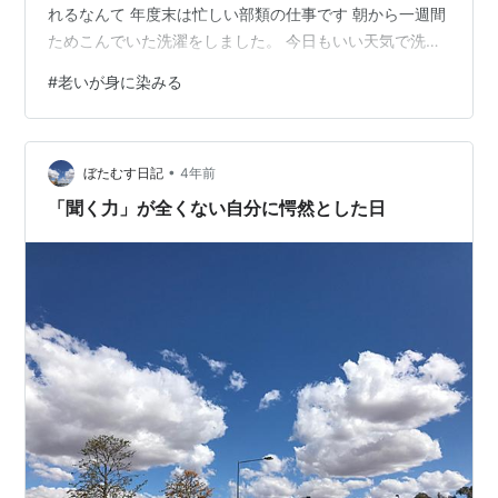
れるなんて 年度末は忙しい部類の仕事です 朝から一週間
ためこんでいた洗濯をしました。 今日もいい天気で洗濯
物がよく乾きそうですが スギ花粉が飛びまくっているの
#
老いが身に染みる
で 天気予報では「外に洗濯物を干すのは、控えた方がい
いでしょう」 でもそう言われても、花粉症があっても気
持ち良いので ついつい外に干してしまいます。 洗濯を取
•
り込むときに頑張って、はたかなければ。 「はたく」は
ぼたむす日記
4年前
「たたく」と同じ意味です ベランダに出るとサッカーか
「聞く力」が全くない自分に愕然とした日
野球かの応援が遠くか…