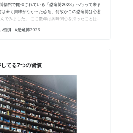
学博物館で開催されている「恐竜博2023」へ行って来ま
bit.jp以前は全く興味がなかった恐竜、何故かこの恐竜博は心惹
んでみました。 ここ数年は興味関心を持ったことは、
みる、行ってみる、ということを心がけています。何故な
い習慣
#
恐竜博2023
齢を重ねると好奇心が湧くことが少なくなりがち。 好奇心
してる7つの習慣