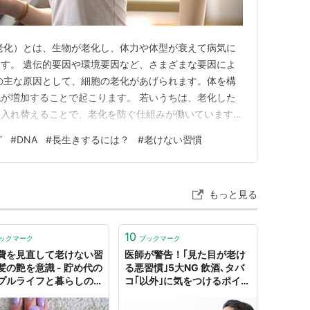
老化）とは、生物が老化し、体力や体型が衰えて病気に
す。 遺伝的要因や環境要因など、さまざまな要因によ
の主な原因として、細胞の老化があげられます。体を構
が増加することで起こります。 若いうちは、老化した
と入れ替えることで、老化を防ぐ仕組みが働いています。
入れ替えができなくなり、古い細胞の割合が増えること
グ
#
DNA
#
長生きするには？
#
老けない習慣
いきます。 細胞の老化 老化の重要なポイントのひとつ
染色体の分裂には上限があ…
もっと見る
10
ックマーク
ブックマーク
費を見直して老けない習
医師が警告！｢見た目が老け
髪の艶を意識 - 貯め代の
る悪習慣｣5大NG 飲酒､タバ
プルライフと暮らしのヒ
コ｢以外｣に気をつけるポイン
トは