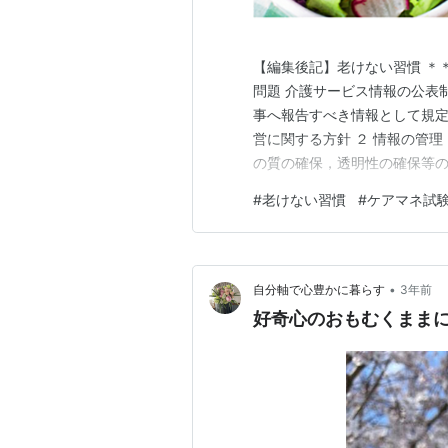
【編集後記】老けない習慣 ＊
問題 介護サービス情報の公表
事へ報告すべき情報として規定
営に関する方針 ２ 情報の管
の質の確保，透明性の確保等の
関する事項 ５ 苦情に対応する窓口等
#
老けない習慣
#
ケアマネ試験
介護サービス情報の公表に関
任意報告情報、この…
•
自分軸で心豊かに暮らす
3年前
好奇心のおもむくまま