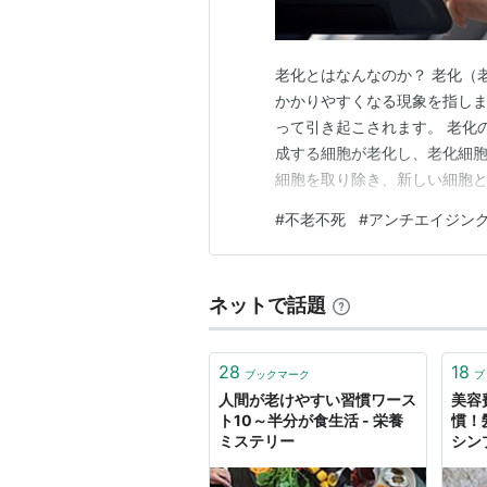
老化とはなんなのか？ 老化（
かかりやすくなる現象を指しま
って引き起こされます。 老化
成する細胞が老化し、老化細胞
細胞を取り除き、新しい細胞
しかし、加齢とともに細胞の
#
不老不死
#
アンチエイジン
で、体の機能が徐々に低下して
に、細胞の老化があります。 
ネットで話題
28
18
ブックマーク
ブ
人間が老けやすい習慣ワース
美容
ト10～半分が食生活 - 栄養
慣！
ミステリー
シン
ント