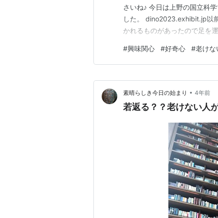
さいね♪ 今日は上野の国立科
した。 dino2023.exhi
かれるものがあったので足を運
とりあえずやってみる、見て
#
興味関心
#
好奇心
#
老けな
ら“老いない脳“の為に。 年
は持とうと思って持てるもの…
•
素晴らしき今日の始まり
4年前
若返る？？老けない人が