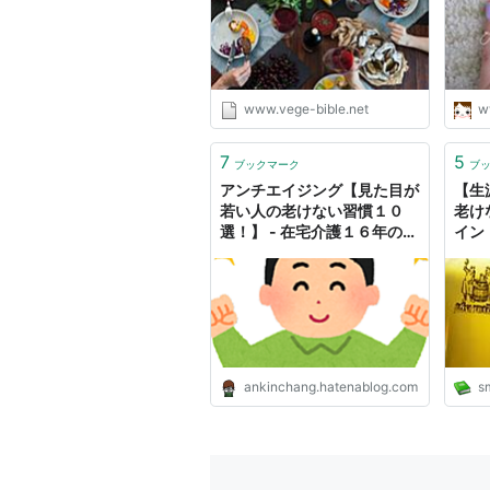
www.vege-bible.net
w
7
5
ブックマーク
ブ
アンチエイジング【見た目が
【生
若い人の老けない習慣１０
老け
選！】 - 在宅介護１６年の闘
イン
い。
ankinchang.hatenablog.com
sm