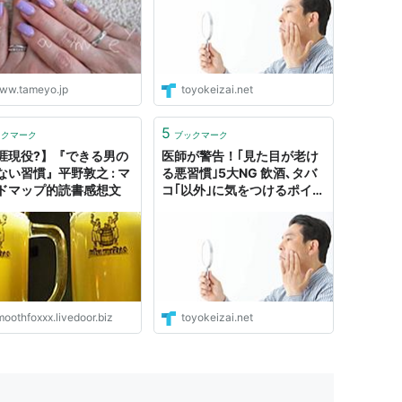
ww.tameyo.jp
toyokeizai.net
5
ックマーク
ブックマーク
涯現役?】『できる男の
医師が警告！｢見た目が老け
ない習慣』平野敦之 : マ
る悪習慣｣5大NG 飲酒､タバ
ドマップ的読書感想文
コ｢以外｣に気をつけるポイン
トは
oothfoxxx.livedoor.biz
toyokeizai.net