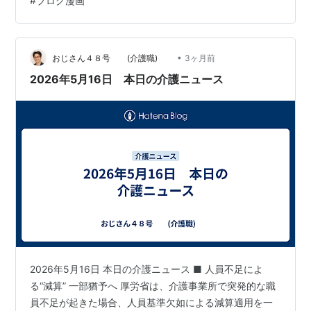
#
ブログ漫画
母 開口一番。 『それ！何着てんにゃ！』 『それはラン
ニングや、 そんな格好したらあかん』 みたいなこと言
う。 で、 こ…
•
おじさん４８号 (介護職)
3ヶ月前
2026年5月16日 本日の介護ニュース
2026年5月16日 本日の介護ニュース ■ 人員不足によ
る“減算” 一部猶予へ 厚労省は、介護事業所で突発的な職
員不足が起きた場合、人員基準欠如による減算適用を一