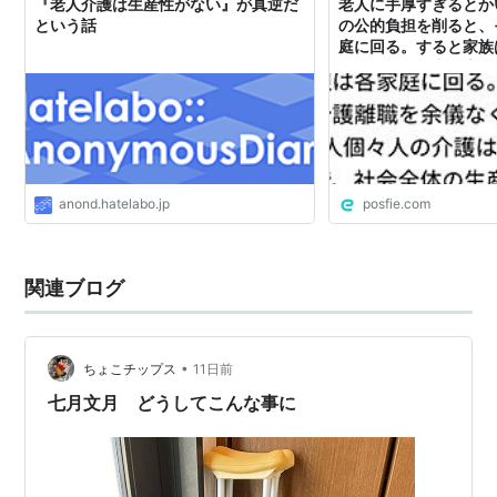
『老人介護は生産性がない』が真逆だ
老人に手厚すぎるとか
という話
の公的負担を削ると、
庭に回る。すると家族
儀なくされる上に素人
効率が悪いので、社会
は、老人介護を手厚く
下する話
anond.hatelabo.jp
posfie.com
関連ブログ
•
ちょこチップス
11日前
七月文月 どうしてこんな事に