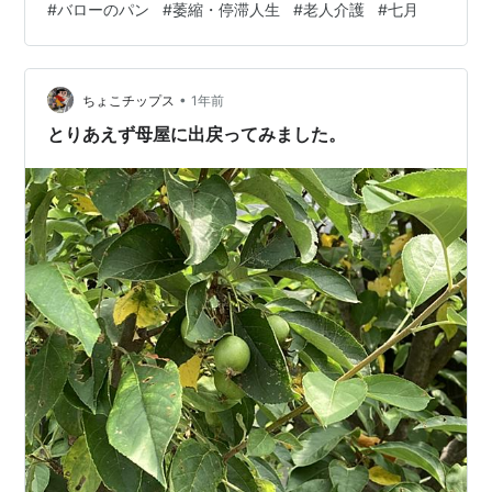
#
バローのパン
#
萎縮・停滞人生
#
老人介護
#
七月
CHOKKOですよ こんにちわ いやはや お暑うございます
な 皆様。いかがお過ごしで？ さてもさても。 とうとう 7
月も行きますね。 このひと月 何してたかなぁ。 物見油
山的なことは 今月はしてないのかな いったとと言えば、
•
ちょこチップス
1年前
月…
とりあえず母屋に出戻ってみました。