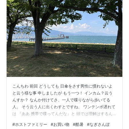
こんちわ 前回 どうしても 日傘をさす男性に慣れないよ
と云う様な事 申しましたが もう一つ！ インカム？云う
んすか？ なんか付けてさ、一人で喋りながら歩いてる
人。 そう云う人に出くわすとですね、 ワンテンポ遅れて
は 『ああ 携帯で喋ってんだな』と 頭では理解はするん
です が（笑） ついつい やべー人来た！ と 思ってしま
#
ホストファミリー
#
お買い物
#
酷暑
#
なぎさんぽ
う。どうにもこうにも 頭ん中が昭和のままのGG