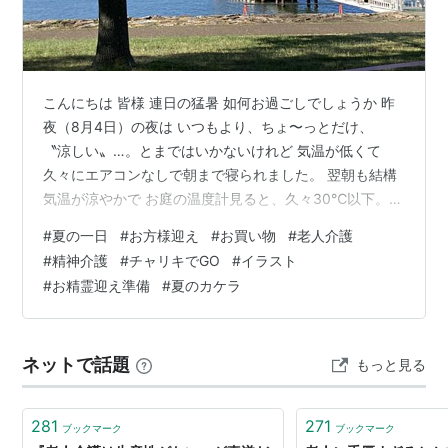
こんにちは 皆様 連日の猛暑 如何お過ごしでしょうか 昨
夜（8月4日）の夜は いつもより、ちょ〜っとだけ、
〝涼しい〟…。とまではいかないけれど 気温が低くて
久々にエアコンなしで朝まで寝られました。 翌朝も結構
気温が涼やかで お庭の温度計見ると、久々30℃以下。
なんか 昔の夏を思い出させるような、 ほんな感じの朝で
#
夏の一日
#
お方様迎え
#
お買い物
#
老人介護
した。 見上げると、空も澄んでて 夏らしい夏空。 で、
#
精神介護
#
チャリキでGO
#
イラスト
本当は今日は、母を整形外科に 連れて行く筈だったので
#
お精霊迎え準備
#
夏のカケラ
す。 が。 いざ開診時間になり、迎えに行くと 昨日、自
分から 連れて行ってくれ、頼みます。 言ってた本人が
『そんな事 私言うたん？』 と言って 入浴（朝やで？）
ネットで話題
もっと見る
しようとして…
281
271
ブックマーク
ブックマーク