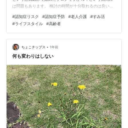
は問題もあります。 検討の時間が十分取れるのは良いこ
となのですが、10年ひと昔というように、逆に10年後は
#
認知症リスク
#
認知症予防
#
老人介護
#
すみ活
先過ぎて見通せない部分もあります。 見通せないので、
#
ライフスタイル
#
高齢者
最悪の事態を想定して将来設計したくなりますが、そう
すると簡単に予算オーバーで不成立となってしまいま
す。対象の検討粒度が粗すぎて認識できない削りシロを
多く含んでいるのに対し、使える予算の上限は現時点で
•
ちょこチップス
1年前
もかなり精度良く把握できているためです。…
何も変わりはしない