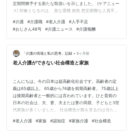
定期間猶予する新たな取扱いを示しました。 (ケアニュー
ス) 対象となるのは、 急な退職 病気 想定困難な人員不足
など。 条件を満たせば、減算適用を翌々月まで猶予する
#
介護
#
介護職
#
老人介護
#
人手不足
方針です。 (ケアニュース) ■ おじさん視点 これ、現場感
#
おじさん48号
#
介護ニュース
#
介護報酬
覚としてはかなり大きい。 今の介護現場って、「人が辞
めたら即アウト」みたいな空気が本当に強い。 ただでさ
え、 採用が来ない 教える余裕がない ベテランに負荷集
中 中間リーダー疲弊 なのに、減算まで入ると、現場は…
•
「介護の現場と私の思考」記録
8ヶ月前
老人介護ができない社会構造と家族
こんにちは。今の日本は超高齢化社会です。高齢者の定
義は65歳以上。 65歳から74歳を前期高齢者。 75歳以上
は後期高齢者と一般的には言われています。ひと昔前の
日本の社会は、夫、妻、夫または妻の両親、子どもと3世
代家族が多くいました。 社会構造が親を見るのは当たり
前というなかで、老いた親を子どもが面倒を見ていまし
#
老人介護
#
家族
#
認知症
#
家族介護
#
社会構造
た。親の面倒を見るのは専業主婦をしている妻かその兄
弟、夫はたまに介護に介在し、妻の介護を見守るといっ