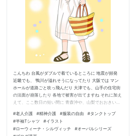
こんちわ 台風がダブルで着ているところに 地震が頻発
近畿でも、 鴨川が溢れそうになってたり 大阪では マン
ホールが道路ごと吹っ飛んだり 大津でも、山手の住宅街
の法面が崩落したり 各地で被害が出てますね それに加え
えて、ここ数日の短い間に 青森沖や、山梨でおおきい地
震が頻発。 梅雨の雨だけでも大変なのに 皆様、お住まい
#
老人介護
#
精神介護
#
服装の自由
#
タンクトップ
の地区は大丈夫でしょうか。 さて、ある日の事 早めに入
#
半袖Tシャツ
#
イラスト
浴して、夕方の薬を投薬に 母屋に行くのに 暑かったの
#
ローウィーナ・シルヴィッチ
#
オーパルシリーズ
で、上はタンクトップ（黒）だけで 薬持って行ったらば