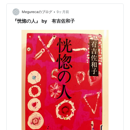
た状態が多くあったと思います。わたしが子どもの頃も
•
「おばあちゃんが寝たきりでお母さんが面倒を見てい
Megurecaのブログ
9ヶ月前
る」ということを聞いたことがあります。 それができる
『恍惚の人』 by 有吉佐和子
理由は、〇介護を担うものが働いていな…