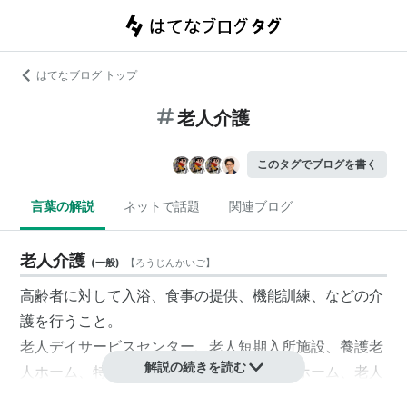
はてなブログ トップ
老人介護
このタグでブログを書く
言葉の解説
ネットで話題
関連ブログ
老人介護
(
一般
)
【
ろうじんかいご
】
高齢者に対して入浴、食事の提供、機能訓練、などの介
護を行うこと。
老人デイサービスセンター、老人短期入所施設、養護老
解説の続きを読む
人ホーム、特別養護老人ホーム、軽費老人ホーム、老人
福祉センター、老人介護支援センターなどで行われる介