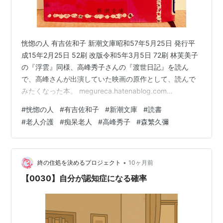
恍惚の人 有吉佐和子 新潮文庫昭和57年5月25日 発行平
成15年2月25日 52刷 改版令和5年3月5日 72刷 林芙美子
の『浮雲』同様、高峰秀子さんの『渡世日記』を読ん
で、高峰さんが出演していた映画の原作として、読んで
みたくなった本。 megureca.hatenablog.com
megureca.hatenablog.com 単行本として出たのは昭和
#
恍惚の人
#
有吉佐和子
#
新潮文庫
#
読書
47年らしい。『恍惚の人』が映画化されたのは、1973
#
老人介護
#
痴呆老人
#
高峰秀子
#
森繁久彌
年。映画として私が見たはずはないけれど、その後もよ
く話題になっていたのは記憶にある。痴呆老人とその介
護をした嫁のはなし、っていうことは、うっすら知って
いる、ってくらい。おそらく、令和の今…
•
終の住処を決めるプロジェクト
10ヶ月前
【0030】自分が認知症になる確率