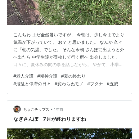
こんちわ まだ全然暑いですが、 今朝は、少し今までより
気温が下がっていて。 お？ と思いました。 なんか 久々
に「朝の気温」でした。 そんな今朝 さんぽに出ようと外
へ出たら 中学生達が登校して行く所へ 出会しました。
口々に、夏休みの間の事を話しながら。 やがて、小学校
も後に続くでしょう みんな 今年の夏はどうでしたでしょ
#
老人介護
#
精神介護
#
夏の終わり
うかね 心に残る想い出は、何かありましたかね？ 今すぐ
#
混乱と停滞の日々
#
変わらぬモノ
#
ブタナ
#
五戒
思いつかなくともね、 想いは、想い出は 心に雪のように
降り積もってね。 ワインのように、ゆっくり熟成されて
いく。 そして、この今が 遠い記憶になった頃。 芳しく
も懐かしい香りとなって 思い出せますよ。 「ああ あの
•
ちょこチップス
1年前
夏 あ…
なぎさんぽ 7月が終わりますね