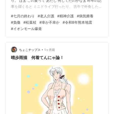
り。 はぁ この夏って あたし 何してたのかなぁ 昨年の記
事を綴くると ミニドライブ行ったり、 吉牛で外食した
り、 インバウンドなお友達が登場したり …と それなり
#
七月の終わり
#
老人介護
#
精神介護
#
病気療養
に、呑気に夏を楽しんでるような 記事が見受けられる気
#
負傷
#
松葉杖
#
幸か不幸か
#
令和8年熊本地震
がするんですが さて 今年の七月文月は？ 先月末から
#
イオンモール爆発
の、お方様の目の病気の 手術・入院n通院に始まって 二
週間の自宅療養を経て 今はなんとか職場復帰して おられ
るのですが 自転車乗るの禁止 目のピントが合わない 重
い物持っ…
•
ちょこチップス
1ヶ月前
晴歩雨描 何着てんにゃ論！