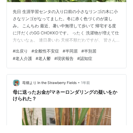
先日 生涯学習センタの入り口前の小さなリンゴの木に小
さなリンゴがなってました。冬に赤く色づくのが楽し
み。 こんちわ 最近、暑い中無理して歩いて 帰宅する度
に汗だくのGG CHOKKOです。 ったく 洗濯物が増えて仕
方ないなぁ。 連日暑いわ 天候不順だわですが、 皆さん
元気にしてますか。 そう言えば、今日は 祇園祭先祭本
#
出戻り
#
全般性不安症
#
半同居
#
半別居
宮、山鉾巡行ですね 今 こちらは結構な雨なのですが、
#
老人介護
#
老人鬱
#
現状報告
#
認知症
祇園祭で賑わう都も、大雨です。 テレビの中継では、巡
行の前の 棒振り囃子をこの大雨の中、披露されていると
ころが 中継されていました。 動く美術館と言われる祇園
祭の山鉾。 懸装品や見送り 人形など 重文とかばかりで
•
苺畑より In the Strawberry Fields
1年前
すから 今日の…
母に送ったお金がマネーロンダリングの疑いをか
けられた？