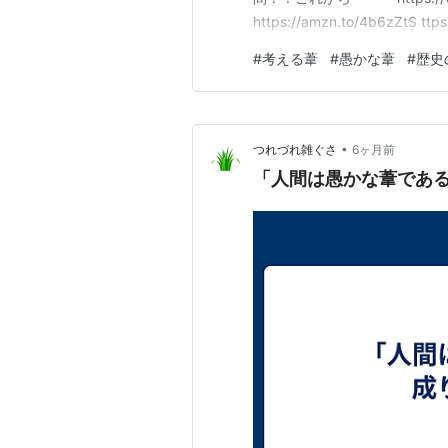
https://amzn.to/4b6zZtS ttp
https://amzn.to/4kuYDa1 htt
#
考える葦
#
愚かな葦
#
歴史
•
つれづれ雑ぐさ
6ヶ月前
「人間は愚かな葦であ