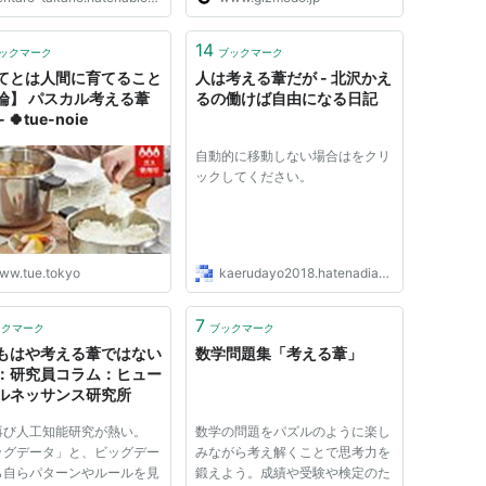
14
ックマーク
ブックマーク
てとは人間に育てること
人は考える葦だが - 北沢かえ
論】 パスカル考える葦
るの働けば自由になる日記
 🍀tue-noie
自動的に移動しない場合はをクリ
ックしてください。
ww.tue.tokyo
kaerudayo2018.hatenadiary.jp
7
ックマーク
ブックマーク
もはや考える葦ではない
数学問題集「考える葦」
：研究員コラム：ヒュー
ルネッサンス研究所
再び人工知能研究が熱い。
数学の問題をパズルのように楽し
ッグデータ」と、ビッグデー
みながら考え解くことで思考力を
ら自らパターンやルールを見
鍛えよう。成績や受験や検定のた