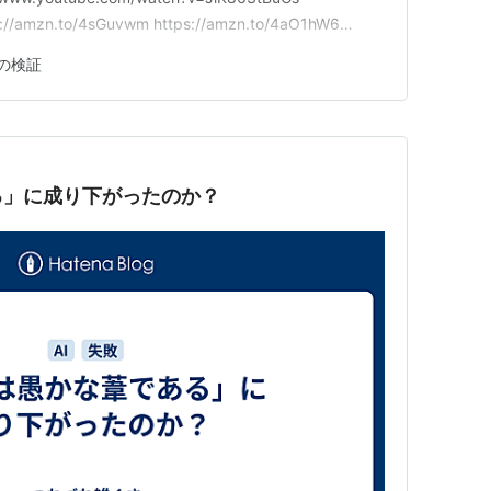
s://amzn.to/4sGuvwm https://amzn.to/4aO1hW6
ps://amzn.to/4kwbGIk https://amzn…
の検証
る」に成り下がったのか？