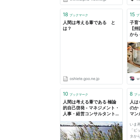
え続けて、やっと解決できたとき
の喜びを味わったり、解法の美し
さや鮮やかさに感動したりするの
18
15
ブックマーク
ブ
がほんとうの勉強だ。一つの...
人間は考える葦である と
子育
は？
【持
から -
oshiete.goo.ne.jp
w
10
8
ブックマーク
ブ
人間は考える葦である 極論
人は
的自己啓発 - マネジメント・
のか
人事・経営コンサルタントが
マン
語る、経営者、役員(専務、
いま
常務)、管理職(部長、課長、
「ビ
主任)、リーダー、マネージ
タか
ャー、個人事業主、フリーラ