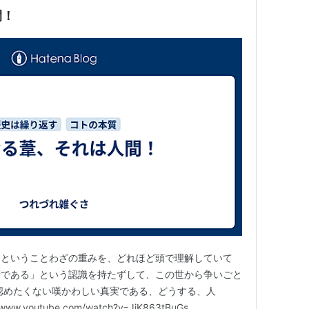
間！
」ということわざの重みを、どれほど頭で理解していて
葦である」という認識を持たずして、この世から争いごと
認めたくない嘆かわしい真実である、どうする、人
.youtube.com/watch?v=JiK863tBuGs