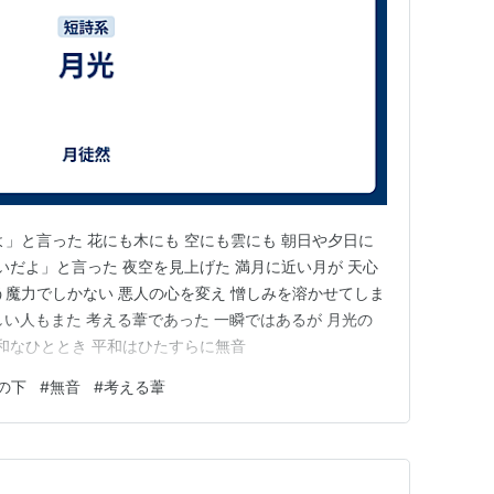
よ」と言った 花にも木にも 空にも雲にも 朝日や夕日に
いだよ」と言った 夜空を見上げた 満月に近い月が 天心
う魔力でしかない 悪人の心を変え 憎しみを溶かせてしま
しい人もまた 考える葦であった 一瞬ではあるが 月光の
平和なひととき 平和はひたすらに無音
の下
#
無音
#
考える葦