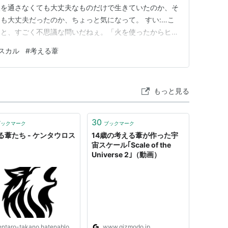
火を通さなくても大丈夫なものだけで生きていたのか、そ
も大丈夫だったのか、ちょっと気になって。 すい:…こ
ると、すごく不思議な問いだねぇ。「火を使ったからヒト
だったから火を使えた」のか。たぶん今の研究だと、「少
スカル
#
考える葦
近いんじゃないかなぁって言われることが多いみたい。た
ら料理してたわけじゃなく…
もっと見る
30
ブックマーク
ブックマーク
る葦たち - ケンタウロス
14歳の考える葦が作った宇
宙スケール｢Scale of the
Universe 2｣（動画）
ntaro-takano.hatenablog.com
www.gizmodo.jp