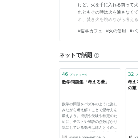
けど、火を手に入れる前って
れともその時は火を通さなくて
れ、焚き火を眺めながら考え
になった」のか、「もうヒト
#
哲学カフェ
#
火の使用
#
パ
しずつ両方が絡み合った」が
とえば、人類の祖先って最初か
ネットで話題
46
32
ブックマーク
数学問題集「考える葦」
考え
の鬣
数学の問題をパズルのように楽し
みながら考え解くことで思考力を
鍛えよう。成績や受験や検定のた
めに、テストや試験の点数ばかり
気にしている勉強はほんとうの勉
強ではない。何時間も、何日も考
www.alpha-net.ne.jp
ke