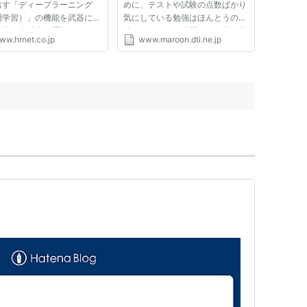
出す「ディープラーニング
めに、テストや試験の点数ばかり
層学習）」の機能を武器に、
気にしている勉強はほんとうの勉
知能は自動車を運転したり、
強ではない。何時間も、何日も考
ww.hrnet.co.jp
www.maroon.dti.ne.jp
を出したり、棋士と闘った
え続けて、やっと解決できたとき
裁判文書を作成したり、遺伝
の喜びを味わったり、解法の美し
解析したりしている。 これ
さや鮮やかさに感動したりするの
機械は、大量の情報蓄積や迅
がほんとうの勉強だ。一つの...