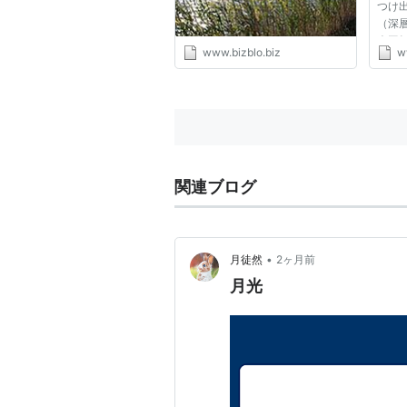
つけ
ンス、ビジネスマンの為の仕
（深
事術、自己啓発、人間的成
人工
長、目標達成、プロジェクト
www.bizblo.biz
w
広告
成功、企画力・提案力、メン
り、
タル強化、問題解決につな
子を
げ、社会貢献だけでなく、事
まで
業成功や転職成功などにより
速な...
年収を上げ、より優秀な人材
となり、人生を豊かにし、カ
ッコよく生きる為のビジネス
ブログ、ビジブロ(bizblo)
関連ブログ
•
月徒然
2ヶ月前
月光