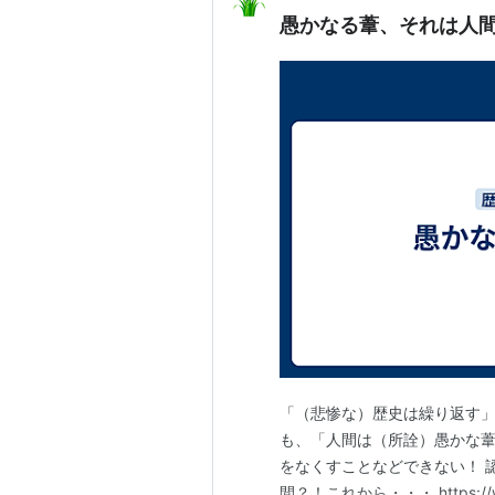
愚かなる葦、それは人
「（悲惨な）歴史は繰り返す
も、「人間は（所詮）愚かな
をなくすことなどできない！ 
間？！これから・・・ https://www