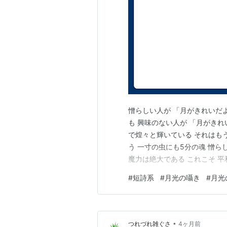
憎らしい人が 「月がきれいだ
も 興味のない人が 「月がきれ
で煌々と輝いている それはも
う 一寸の虫にも5分の魂 憎ら
魔力は絶大である これこそ 
#
短詩系
#
月光の囁き
#
月光
•
つれづれ雑ぐさ
4ヶ月前