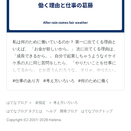
私は何のために働いているのか？ 第一に出てくる理由と
いえば、 「お金が欲しいから。」 次に出てくる理由は、
「成長できるから。」 自分で起業しちゃうようなイケイ
ケ系の人に同じ質問をしたら、 「やりたいことを仕事に
してるから」 とか言うんだろうな。 そりゃ、やりたいこ
とを仕事にできたらすごいと思うよ。でも実際それがで
#
仕事のあり方
#
考え方いろいろ
#
何のために働く
きてる人間って世の中の何%だろうね。 仕事を通じて成
長できることはたくさんある。スキルアップ、コミュニ
ケーション力、調整力、、色々。 まあ働く職場にもよる
はてなブログ
>
未指定
>
考え方いろいろ
だろうけど。 私の場合、勤め先が“世間的には大企業と言
はてなブログ タグとは
ヘルプ
開発ブログ
はてなブログトップ
われるメーカー”の研究開発部署ということもあり、周り
に頭の良い人が多い。 頭…
Copyright (C) 2001-
2026
Hatena.