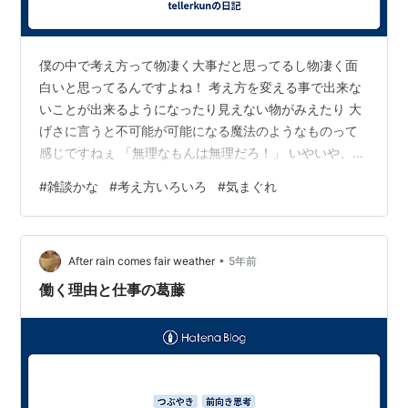
僕の中で考え方って物凄く大事だと思ってるし物凄く面
白いと思ってるんですよね！ 考え方を変える事で出来な
いことが出来るようになったり見えない物がみえたり 大
げさに言うと不可能が可能になる魔法のようなものって
感じですねぇ 「無理なもんは無理だろ！」 いやいや、可
能です！ 「じゃ、空飛んでみてｗ」 じゃ、飛行機乗って
#
雑談かな
#
考え方いろいろ
#
気まぐれ
くるわ 「とんち！？」 屯地？ 「一休のやつだよ！」 き
っちょむだろ！ 「何だお前！！」 まあ、要するにそれも
一つの考え方だという事です でわ飛行機も道具も使うな
•
と言われたら？ 思い切りジャンプして「俺の中では飛ん
After rain comes fair weather
5年前
でいる！」と言えばいいんです 「屁理屈じゃねーか！」
働く理由と仕事の葛藤
考え方です！ 確かに…