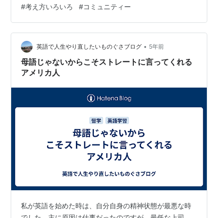
#
考え方いろいろ
#
コミュニティー
いうと犬派です。 犬のイメージは比較的人懐っこい犬が
多い気がする 中には人間が嫌いな犬もいるけど。 でも、
猫と比べた時、犬の方が人懐っこい気がする 自分の性格
はどちらかというと人嫌いな猫に近い 人間関係はとても
•
英語で人生やり直したいものぐさブログ
5年前
複雑だと思う 自分の性格…
母語じゃないからこそストレートに言ってくれる
アメリカ人
私が英語を始めた時は、自分自身の精神状態が最悪な時
でした。主に原因は仕事だったのですが、最低な上司、