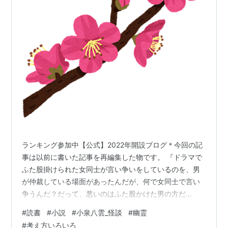
ランキング参加中【公式】2022年開設ブログ＊今回の記
事は以前に書いた記事を再編集した物です。 『ドラマで
ふた股掛けられた女同士が言い争いをしているのを、男
が仲裁している場面があったんだが、何で女同士で言い
争うんだ？だって、悪いのはふた股かけた男の方だ
ろ？』上のセリフは、自分が若い時に読んだ漫画で出て
#
読書
#
小説
#
小泉八雲_怪談
#
幽霊
きたセリフですが、小泉八雲の「破約」を再読した後、
#
考え方いろいろ