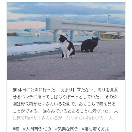
猫 休日に公園に行った。 あまり目立たない、周りを見渡
せるベンチに座ってしばらくぼーっとしていた。 その公
園は野良猫がたくさんいる公園で、あちこちで猫を見る
ことができる。 猫をみているとあることに気づいた。 人
に懐く猫はたくさんいるが、なつかない猫もいる。 人間
が嫌いなのか、嫌な思いがあるのかはわからない 信用し
#
猫
#
人間関係 悩み
#
気楽な関係
#
落ち着く方法
た人間にしか近づかないのかもしれない 私はどちらかと