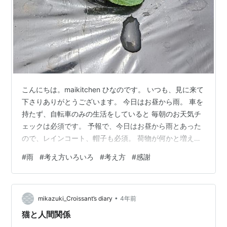
こんにちは。maikitchen ひなのです。 いつも、見に来て
下さりありがとうございます。 今日はお昼から雨。 車を
持たず、自転車のみの生活をしていると 毎朝のお天気チ
ェックは必須です。 予報で、今日はお昼から雨とあった
ので、レインコート、帽子も必須。 荷物が何かと増える
ので、雨 といえばどーしても面倒。。。と、なりがち。
#
雨
#
考え方いろいろ
#
考え方
#
感謝
けど、ものは考えようです。 ここ2日、晴れが続き 畑の
水やりに行けなかったことを思い出し。。。 雨は面倒な
んて言ってた私は、有難いと気付かされる。筍も、雨の
•
後は ニョキニョキ頭を出し 蒔いた種も双葉を見せてくれ
mikazuki_Croissant’s diary
4年前
る。 なんと、有難い。 文句を言ってないで 感謝せねば
猫と人間関係
なりませ…