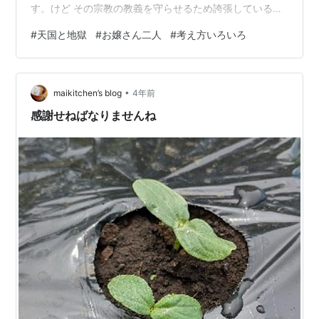
す。けど その宗教の教義を守らせるため誇張している所
が多いと思います。」(美由紀ちゃんらしからぬ、適切な
#
天国と地獄
#
お嬢さん二人
#
考え方いろいろ
回答。) 「充希ちゃんは。」 「私はなー叔父のを見てい
て 「地獄」はこの世で、死んだら元の世界に戻るんだと
思う。だけどこっちで何をしたかで飼える世界が違うん
•
だと思う。」(相変わらず、大人びた考え。) 「私の考え
maikitchen’s blog
4年前
は「死んでいなければわからない」。ずるいと思うかも
感謝せねばなりませんね
しれないが、その人によて違う…