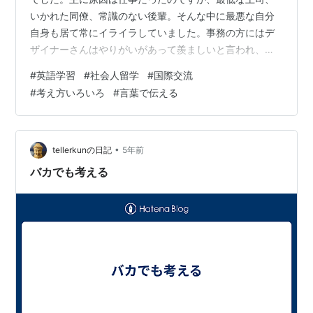
いかれた同僚、常識のない後輩。そんな中に最悪な自分
自身も居て常にイライラしていました。事務の方にはデ
ザイナーさんはやりがいがあって羨ましいと言われ、そ
れはどういう意味？と内心イライラ。仕事自体はやりが
#
英語学習
#
社会人留学
#
国際交流
いのあるものでしたが、それだけでは体が持たないスレ
#
考え方いろいろ
#
言葉で伝える
スレの状態で、ストレスがだらだらとに少しずつ溢れて
きて嫌味を小出しにしているものの、確実に大爆発する
事が分かっていた状態でした。たまに嫌なら辞めればい
い。そんな酷い所居ない方がいい。とか言われますが、
•
tellerkunの日記
5年前
私は嫌だから辞めたら新しい職場が、人格が、最悪な
バカでも考える
と…