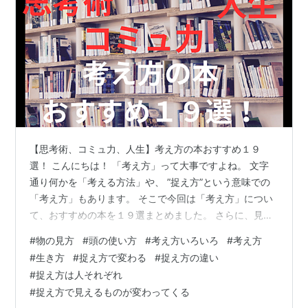
【思考術、コミュ力、人生】考え方の本おすすめ１９
選！ こんにちは！ 「考え方」って大事ですよね。 文字
通り何かを「考える方法」や、 ”捉え方”という意味での
「考え方」もあります。 そこで今回は「考え方」につい
て、おすすめの本を１９選まとめました。 さらに、見や
すくするため大きく４ジャンルに分けています。 記事の
#
物の見方
#
頭の使い方
#
考え方いろいろ
#
考え方
内容▶考え方の本おすすめ【思考術編】▶考え方の本お
#
生き方
#
捉え方で変わる
#
捉え方の違い
すすめ【コミュ力編】▶考え方の本おすすめ【生活編】
#
捉え方は人それぞれ
▶考え方の本おすすめ【人生編】▶忙しくて読めない？
#
捉え方で見えるものが変わってくる
でも音楽は聴く！それならオーディオブックはどうです