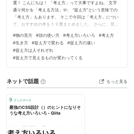
選！ こんにちは！ 「考え方」って大事ですよね。 文字
通り何かを「考える方法」や、 ”捉え方”という意味での
「考え方」もあります。 そこで今回は「考え方」につい
て、おすすめの本を１９選まとめました。 さらに、見や
すくするため大きく４ジャンルに分けています。 記事の
#
物の見方
#
頭の使い方
#
考え方いろいろ
#
考え方
内容▶考え方の本おすすめ【思考術編】▶考え方の本お
#
生き方
#
捉え方で変わる
#
捉え方の違い
すすめ【コミュ力編】▶考え方の本おすすめ【生活編】
#
捉え方は人それぞれ
▶考え方の本おすすめ【人生編】▶忙しくて読めない？
#
捉え方で見えるものが変わってくる
でも音楽は聴く！それならオーディオブックはどうです
か？ 色んな考え方を吸収したい人にはピッタリな記事で
す。 あなたに必要なジャンルからぜひ…
ネットで話題
もっと見る
9
ブックマーク
最強のCSS設計（）のヒントになりそ
うな考え方いろいろ - Qiita