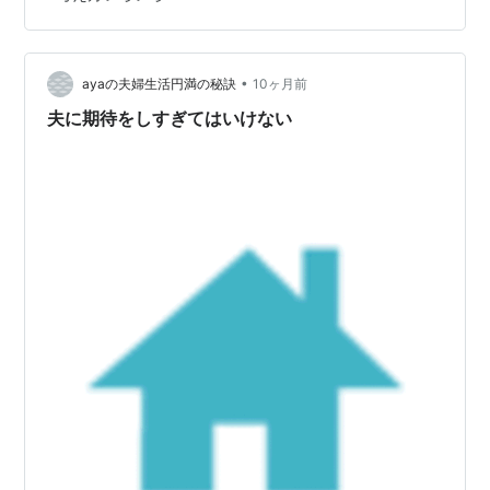
このセリフが頭に思い浮かびました。というのも、この
怪談は男性と女性の考え方の違いによって起きた物語だ
からです。なので、今回はその事について書いてみま
す。 怪談・奇談 (角川文庫) 作者:ラフカディオ・ハーン
•
ayaの夫婦生活円満の秘訣
10ヶ月前
KADOKAWA Amazon ＊今回の…
夫に期待をしすぎてはいけない