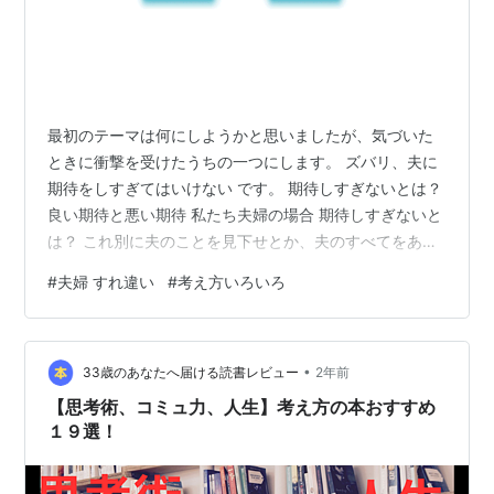
最初のテーマは何にしようかと思いましたが、気づいた
ときに衝撃を受けたうちの一つにします。 ズバリ、夫に
期待をしすぎてはいけない です。 期待しすぎないとは？
良い期待と悪い期待 私たち夫婦の場合 期待しすぎないと
は？ これ別に夫のことを見下せとか、夫のすべてをあき
らめろとか、そういった話ではなく。「しすぎては」い
#
夫婦 すれ違い
#
考え方いろいろ
けないんです。 皆様の夫にもありませんか。 「普通じゃ
考え付かないような忘れ物をしてしまう、、、」 「何事
も優柔不断でイライラ、、、」 「スマホばかり見てこっ
•
ちの話全然聞いてくれない、、、」 しかも、こういうイ
33歳のあなたへ届ける読書レビュー
2年前
ラつきの種は恋人同士の時ってあんまり見えないんです
【思考術、コミュ力、人生】考え方の本おすすめ
よね。 だから、「恋人だっ…
１９選！