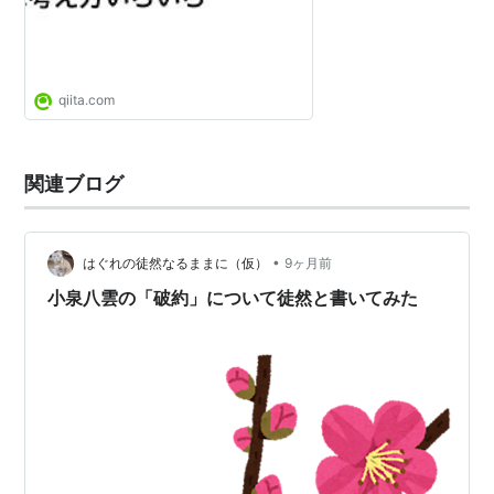
qiita.com
関連ブログ
•
はぐれの徒然なるままに（仮）
9ヶ月前
小泉八雲の「破約」について徒然と書いてみた