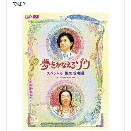
義だから、その無謀な計画は1度も達成…
では？