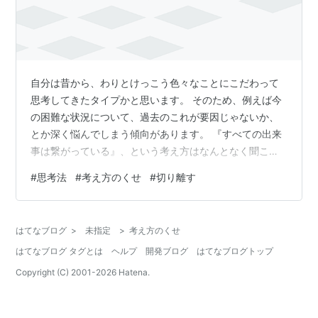
自分は昔から、わりとけっこう色々なことにこだわって
思考してきたタイプかと思います。 そのため、例えば今
の困難な状況について、過去のこれが要因じゃないか、
とか深く悩んでしまう傾向があります。 『すべての出来
事は繋がっている』、という考え方はなんとなく聞こえ
はいいようだが、過去の出来事一つ一つを同列に並べて
#
思考法
#
考え方のくせ
#
切り離す
深く考え込んでいくと、とてもじゃないけどもはや背負
い切れるものではありません。以前、あるサーファーの
友人がいつもあげあげな感じの雰囲気でいて、なんで常
はてなブログ
>
未指定
>
考え方のくせ
にそんなに元気なの?と聞いた時がありました。彼は、今
はてなブログ タグとは
ヘルプ
開発ブログ
はてなブログトップ
は楽しむ時じゃん⤴️なんて応えていたのを思い出します。
彼にはもちろん彼なりの日常があって、そこ…
Copyright (C) 2001-
2026
Hatena.