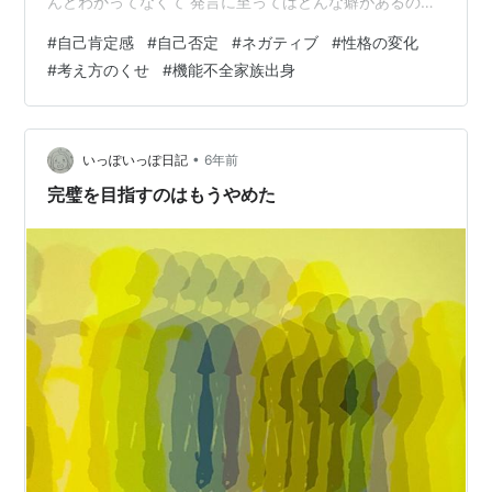
んどわかってなくて 発言に至ってはどんな癖があるの
か？ 気を付けて話しているから大丈夫と思い込んでいた
#
自己肯定感
#
自己否定
#
ネガティブ
#
性格の変化
し 自分の言葉を相手がどんな風に感じているかなんて ほ
#
考え方のくせ
#
機能不全家族出身
とんど気にすることなく過ごしてきて 自分の自己肯定感
の低さ、ネガティブさにも 全く気がついていなかった私
そのわかってないことが 「ラッキー」や「幸せ」を逃す
根源だったことをやっと最近理解できまして😱 人との出
•
いっぽいっぽ日記
6年前
会いは学びがたくさん…
完璧を目指すのはもうやめた