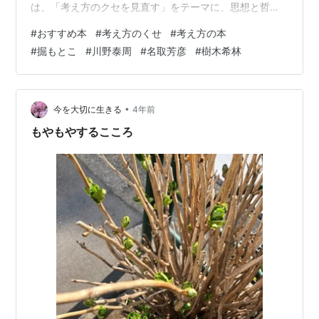
は、「考え方のクセを見直す」をテーマに、思想と哲
学・考え方の本を紹介させていただきますね。ランキン
#
おすすめ本
#
考え方のくせ
#
考え方の本
グ参加中読書素適な読書ブログが集まるグループです↑
#
掘もとこ
#
川野泰周
#
名取芳彦
#
樹木希林
春におすすめの考え方の本 悩みごとには「考え方のク
セ」が大きな影響 考え方のクセを見直す考え方の本 『悪
口を言われても気にしない人の考え方』掘もとこ 『人生
がうまくいく人の自己肯定感: 努力より、環境より、才能
•
今を大切に生きる
4年前
より大事なもの』川野泰周 『小さな…
もやもやするこころ