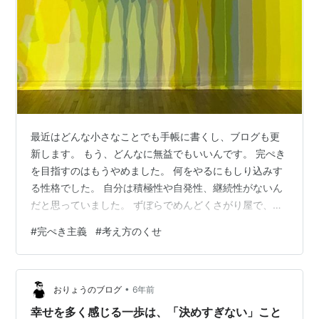
最近はどんな小さなことでも手帳に書くし、ブログも更
新します。 もう、どんなに無益でもいいんです。 完ぺき
を目指すのはもうやめました。 何をやるにもしり込みす
る性格でした。 自分は積極性や自発性、継続性がないん
だと思っていました。 ずぼらでめんどくさがり屋で、も
ともとはそれをどうにかしたくて始めたブログでした。
#
完ぺき主義
#
考え方のくせ
あるとき、何事にも踏み出そうとしないのは「完ぺき主
義」だからということに気づきました。目から鱗でし
た。 私は、ある目的のために逆算して計画を立てて、と
•
いうことができない、苦手である、と認めます。 完ぺき
おりょうのブログ
6年前
主義だから途方もない計画を立てて、これまた完ぺき主
幸せを多く感じる一歩は、「決めすぎない」こと