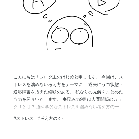
こんにちは！ブログ主のはじめと申します。 今回は、ス
トレスを溜めない考え方をテーマに、 過去にうつ状態・
適応障害を抱えた経験のある、 私なりの見解をまとめた
ものを紹介いたします。 ◆悩みの9割は人間関係のカラ
クリとは？ 脳科学的なストレスを溜めない考え方の一例
として、 ①まず、考え事は自分の力で「変えられるこ
#
ストレス
#
考え方のくせ
と」と「変えられないこと」に分別すること。 ②「変え
られること」のみを考え、悩み、試し、達成するため
に、力を注ぐこと。 ③「変えられないこと」は考えず