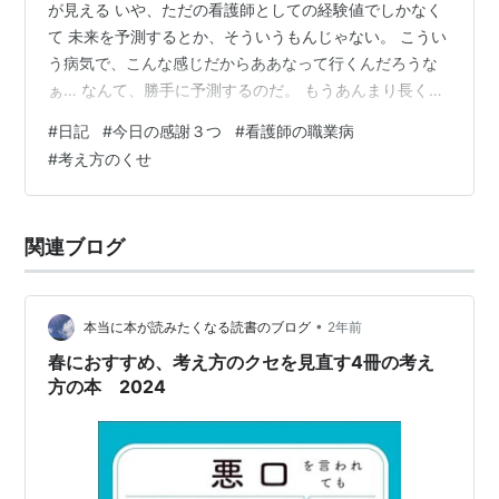
が見える いや、ただの看護師としての経験値でしかなく
て 未来を予測するとか、そういうもんじゃない。 こうい
う病気で、こんな感じだからああなって行くんだろうな
ぁ… なんて、勝手に予測するのだ。 もうあんまり長くな
いよね・・・とか。 生まれた子供が成人する年まで看護
#
日記
#
今日の感謝３つ
#
看護師の職業病
師やってきた。 今じゃ18歳で成人だから、いっつか超え
#
考え方のくせ
たことになる。 この間だって、 ガンのせいで、真っ黄色
になった黄疸の患者さん お部屋に入った瞬間に あぁ、も
うこれは時間がない…！ って焦りに焦って、2日後に自宅
関連ブログ
退院させた。 その数日後に亡くなったって連絡をいただ
いた…。 これって…
•
本当に本が読みたくなる読書のブログ
2年前
春におすすめ、考え方のクセを見直す4冊の考え
方の本 2024