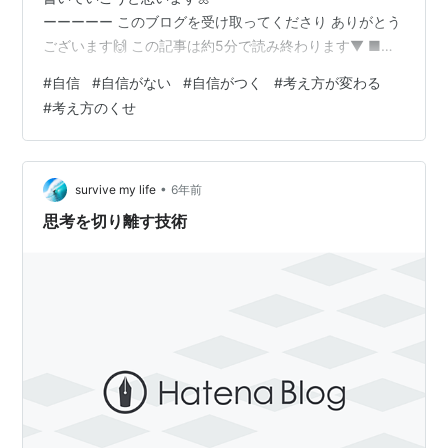
ーーーーー このブログを受け取ってくださり ありがとう
ございます🙌 この記事は約5分で読み終わります▼ ■
Today's YUJA こんにちは。YUJAです🌼 今日は"自信"に
#
自信
#
自信がない
#
自信がつく
#
考え方が変わる
ついて書こうと思います。 あなたは自分に 自信はありま
#
考え方のくせ
すか？ ここで 即答で「はい」って言える人は 少ないと
思います。 もちろんゼロと 言っているわけではないで
す。 社会的な成功者ですら、 自信があるように見える人
ですら 「自分には自信が足りない」と 考えてい…
•
survive my life
6年前
思考を切り離す技術