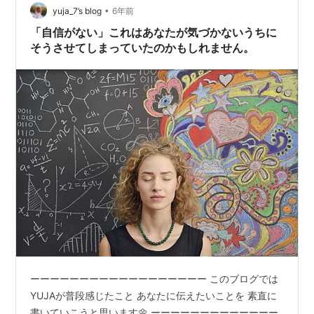
•
に、放棄すること。 という、たった３ステップのシンプ
yuja_7’s blog
6年前
ルなものがあるそうです。 人間は自分の思い通りになら
「自信がない」これはあなたが気づかないうちに
ないことにストレスを感じます。 子供…
そうさせてしまっていたのかもしれません。
ーーーーーーーーーーーーーーーーーー このブログでは
YUJAが普段感じたこと あなたに伝えたいことを 素直に
書いていこうと思います🌼 ーーーーーーーーーーーーー