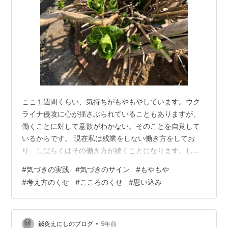
ここ１週間くらい、気持ちがもやもやしています。ウク
ライナ侵攻に心が揺さぶられていることもありますが、
働くことに対して意欲がわかない。そのことを自覚して
いるからです。 現在私は残業をしない働き方をしてお
り、しばらくはその働き方が続くことになります。しば
らくの後も残業をするつもりはありません。私がストレ
#
気づきの実践
#
気づきのサイン
#
もやもや
スに感じているのは、仕事への関与の仕方がアドバイザ
#
考え方のくせ
#
こころのくせ
#
思い込み
ー的な要素が多くを占め、自分が主体的に進める状況に
ない状況にあります。 私が勤めている職場の上司は「残
業をしないと仕事ができない(＝残業時間も含めて仕事が
成り立っている」と考えているように感じます。なの
•
鍼灸えにしのブログ
5年前