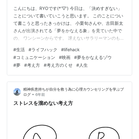
こんにちは、RYOです(*'▽') 今日は、「決めすぎない」
ことについて書いていこうと思います。 このことについ
て書こうと思ったきっかけは、 小栗旬さんや、古田新太
さんが出演されてる「夢をかなえる象」を見ていた中で
の、 ワンシーンからです。 冴えないサラリーマンのもと
に現れた、関西弁の成功の神様、、、 無茶苦茶なことを
#
生活
#
ライフハック
#
lifehack
沢山させられつつも？（笑） そのサラリーマンは、身も
#
コミュニケーション
#
映画
#
夢をかなえるゾウ
心も豊かになっていく話です。 最初のお題は、「靴を磨
#
夢
#
考え方
#
考え方のくせ
#
人生
く」というものでした。 お題の内容もおもしろかったん
ですが、 これに対するサラリーマンの反応です。 「それ
がお題！？ そんなことをして成功できると思えないな
精神疾患持ちが自分を救う為に心理カウンセリングを学ぶブ
～」と、とにかくごね…
•
ログ
6年前
ストレスを溜めない考え方