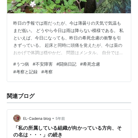
昨日の予報では雨だったが、今は薄曇りの天気で気温も
まだ低い。 どうやら今日は雨は降らない模様である。 私
といえば、今日になっても、昨日の希死念慮の衝撃を引
きずっている。 起床と同時に頭痛を覚えたが、今は薬の
おかげで体調は穏やかだ。 問題はメンタル。 自分では、
いつもの低空飛行と変わりないように感じる。 一方で、
#
うつ病
#
不安障害
#
闘病日記
#
希死念慮
昨日のモンスターみたいな希死念慮が、自分の中に実在
#
考察と記録
#
考察
する事実に慄いている。 平たく言うと、ビビッているの
だ。 当然ながら、あの希死念慮は私の希死念慮である。
自分でも知らない間に、巨大なエネルギーをため、噴出
関連ブログ
口を探していたのではないだろうか。 レベルでいうと、
昨日のは小規模爆発といったとこ…
•
EL-Cadena blog
5年前
「私の所属している組織が向かっている方向、そ
の名は・・・」の続き