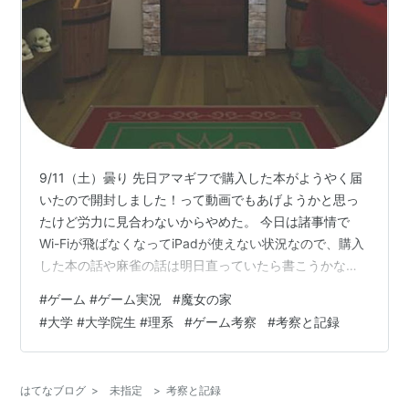
9/11（土）曇り 先日アマギフで購入した本がようやく届
いたので開封しました！って動画でもあげようかと思っ
たけど労力に見合わないからやめた。 今日は諸事情で
Wi-Fiが飛ばなくなってiPadが使えない状況なので、購入
した本の話や麻雀の話は明日直っていたら書こうかな。
それで何を書こうか迷った結果、ゲームをする前にガチ
#
ゲーム #ゲーム実況
#
魔女の家
考察をして披露したら、内容が結構当たっていた思考過
#
大学 #大学院生 #理系
#
ゲーム考察
#
考察と記録
程を載せようと思う。 ゲームの名前は『魔女の家』 脱出
ゲーム - 魔女の家からの脱出 MasayukiKomatsu Amazon
↑このリンクは間違えたここから先は何か言ってるなあ
はてなブログ
>
未指定
>
考察と記録
レベルで軽く流して欲しい。かなり長いから。（1/n…