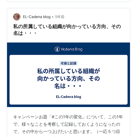
無理です笑。無理なことは分かりきっているので、これ
以上自分の心をすり減らしたくはありません笑。」そし
て理解ある人は諦める事になる。私は既に結論を導き出
•
EL-Cadena blog
5年前
している。この組織には、既得権益を手放しなくな…
私の所属している組織が向かっている方向、その
名は・・・
キャンペーンお題「#この1年の変化」について、この1年
で、様々なことを考察して記録しておくようになったの
で、その中から一つ上げたいと思います。（一応５つ目