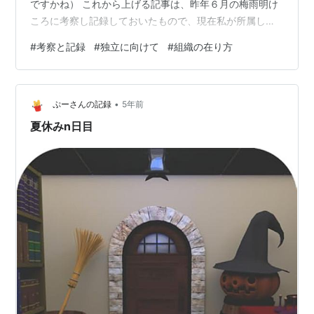
ですかね） これから上げる記事は、昨年６月の梅雨明け
ころに考察し記録しておいたもので、現在私が所属して
いる組織に対して大きな疑問を抱いた時に考察し記録し
#
考察と記録
#
独立に向けて
#
組織の在り方
ておいた内容です。 その組織について、今はまだ所属中
なので明らかにするのは控えさせていただいています
が、いつか独立した際には明らかにするつもりなので、
•
このブログを読んでくださっている方々には、推測と答
ぷーさんの記録
5年前
え合わせを楽しんで頂けたら幸いです。 それでは綴らせ
夏休みn日目
ていただきます。 私が所属している組織は、…