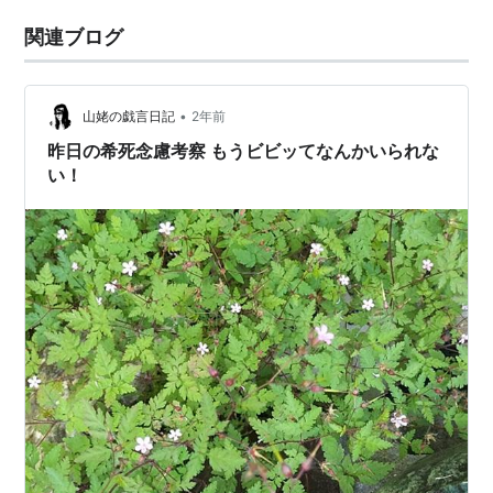
関連ブログ
•
山姥の戯言日記
2年前
昨日の希死念慮考察 もうビビッてなんかいられな
い！