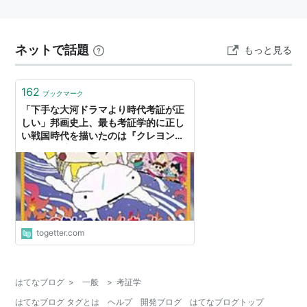
ネットで話題
もっと見る
162
ブックマーク
「下手な大河ドラマより時代考証が正
しい」邦画史上、最も考証学的に正し
い戦国時代を描いたのは『クレヨンし
んちゃん 嵐を呼ぶ アッパレ!戦国大合
戦』説
togetter.com
はてなブログ
>
一般
>
考証学
はてなブログ タグとは
ヘルプ
開発ブログ
はてなブログトップ