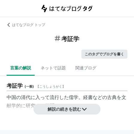
はてなブログ トップ
考証学
このタグでブログを書く
言葉の解説
ネットで話題
関連ブログ
考証学
(
一般
)
【
こうしょうがく
】
中国の清代に入って流行した儒学。経書などの古典を文
献学的に研究する学問である。
解説の続きを読む