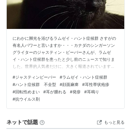
にわかに脚光を浴びるラムゼイ・ハント症候群 さすがの
有名人パワーと言いますか・・・カナダのシンガーソン
グライターのジャスティン・ビーバーさんが、ラムゼ
イ・ハント症候群を患ったと少し前のニュースで知りま
した。世界的人気者だけに、大きく報道されています
ね。 nlab.itmedia.co.jp 拝見すると、典型的な症状であ
#
ジャスティンビーバー
#
ラムゼイ・ハント症候群
る顔面麻痺がしっかり出ているようですね。顔半分が表
#
ハント症候群 不全型
#
顔面麻痺
#
耳性帯状疱疹
情を失くしたように動かない様子が、彼のインスタ動画
#
回転性めまい
#
耳が腫れる
#
発疹
#
耳鳴り
で分かりました。 その他の症状はどうなんでしょうね？
#
抗ウイルス剤
ハント症候群は、つまりはウイルスによる「耳性帯状疱
疹」なのですけれども、ビーバーさんは３大症状（顔面
麻痺・難聴や耳鳴りや回転性め…
ネットで話題
もっと見る