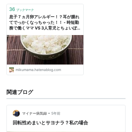
36
ブックマーク
息子７ヵ月卵アレルギー！？耳が腫れ
てでっかくなっちゃった！！ - 時短勤
務で働くママ VS 3人育児とちょいぽち
ゃ旦那
mikumama.hatenablog.com
関連ブログ
•
マイナー病気録
5年前
回転性めまいとサヨナラ？私の場合