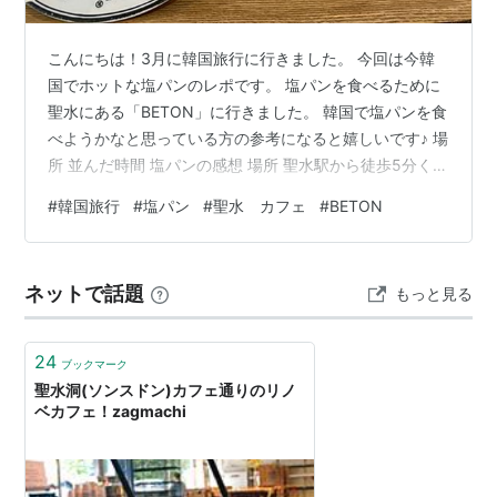
こんにちは！3月に韓国旅行に行きました。 今回は今韓
国でホットな塩パンのレポです。 塩パンを食べるために
聖水にある「BETON」に行きました。 韓国で塩パンを食
べようかなと思っている方の参考になると嬉しいです♪ 場
所 並んだ時間 塩パンの感想 場所 聖水駅から徒歩5分くら
いのところにありました。 並んだ時間 ←テイクアウト →
#
韓国旅行
#
塩パン
#
聖水 カフェ
#
BETON
イートイン 15時半頃に行きましたが、大行列！私が行っ
た時は向かって右側にイートインの列、左側がテイクア
ウトの列でした。最初店員さんもいなく、日本人らしき
ネットで話題
もっと見る
人も並んでなかったので一か八か列が短い右側に並んだ
ら合ってました笑 しばらくすると店員さんが来て、「1時
間くらいかかる…
24
ブックマーク
聖水洞(ソンスドン)カフェ通りのリノ
ベカフェ！zagmachi