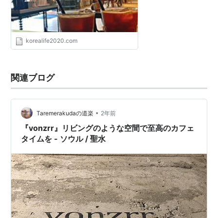
korealife2020.com
関連ブログ
•
Taremerakudaの道楽
2年前
『vonzrr』リビングのような空間で至高のカフェ
タイムを - ソウル / 聖水