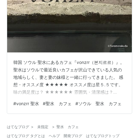
韓国 ソウル 聖水にあるカフェ『vonzrr（본지르르）』。
聖水はソウルで最近良いカフェが沢山できている人気の
地域らしく、妻と妻の妹様と一緒に行ってきました。 感
想・オススメ度 ★★★★★ オススメ度は星５.５です。
味の満足度は？ ★★★★★★ 雰囲気・清潔感は？
★★★★★★ 店員さんは感じがよいか？ ★★★★☆ 家
#
vonzrr 聖水
#
聖水 カフェ
#
ソウル 聖水 カフェ
族・友人にオススメしたいか？ ★★★★★★ 味はカフ
ェ、スイーツともにかなり美味しかったです。 店内はラ
グジュアリーな家具に囲まれた空間で、家のリビングで
はてなブログ
>
未指定
>
聖水 カフェ
ゆっくりしてるような感覚でくつろげます。 コーヒーと
はてなブログ タグとは
ヘルプ
開発ブログ
はてなブログトップ
スイーツもレベルが高くて、すごくおいしいかったで