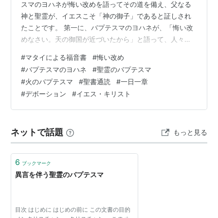
スマのヨハネが悔い改めを語ってその道を備え、父なる
神と聖霊が、イエスこそ「神の御子」であると証しされ
たことです。 第一に、バプテスマのヨハネが、「悔い改
めなさい。天の御国が近づいたから」と語って、人々に
悔い改めを求めました。「天の御国が近づいた」とは、
#
マタイによる福音書
#
悔い改め
神の御国の王であるイエスが来られたことにより、救い
#
バプテスマのヨハネ
#
聖霊のバプテスマ
と裁きが、すぐ近くに迫っている、ということです。イ
#
火のバプテスマ
#
聖書通読
#
一日一章
ザヤ40章3節の預言のとおり、ヨハネは荒野で叫び、主
#
デボーション
#
イエス・キリスト
の道を備えました。主を迎えるための道とは、心の悔い
改めです。 第二に、真の悔い改めは、言葉だけでなく実
を結ばせるものです。ヨハネはパリサイ人やサド…
ネットで話題
もっと見る
6
ブックマーク
異言を伴う聖霊のバプテスマ
目次 はじめに はじめの前に この文書の目的