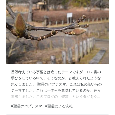
普段考えている事柄とは違ったテーマですが、ロマ書の
学びをしている中で、そうなのか、と教えられたような
気がしました。 聖霊のバプテスマ、これは私の若い時の
テーマでした。これは一体何を意味しているのか、色々
追求しました。このブログの「聖霊」というタグをクリ
ックすると私が色々模索した経緯を読むことができま
#
聖霊のバプテスマ
#
聖霊による洗礼
す。 まず4つの福音書のどれもが、洗礼者ヨハネがイエ
スについて聖霊によって洗礼を授ける方と語っていま