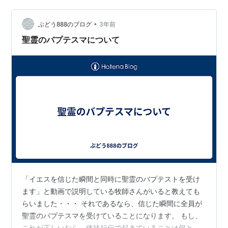
す。それゆえ、聖霊による洗礼とは何か、当然知りたく
•
なります。 聖霊による洗礼といえば、ペンテコステ派と
ぶどう888のブログ
3年前
いう教派があります。この教派が誕生した経緯には興味
聖霊のバプテスマについて
深いものがあります。この教派では、聖霊による洗礼…
「イエスを信じた瞬間と同時に聖霊のバプテストを受け
ます」と動画で説明している牧師さんがいると教えても
らいました・・・ それであるなら、信じた瞬間に全員が
聖霊のバプテスマを受けていることになります。 もし、
これが正しいなら、使徒行伝で起きていることは何と説