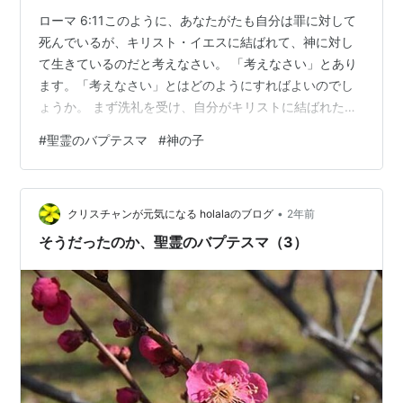
ローマ 6:11このように、あなたがたも自分は罪に対して
死んでいるが、キリスト・イエスに結ばれて、神に対し
て生きているのだと考えなさい。 「考えなさい」とあり
ます。「考えなさい」とはどのようにすればよいのでし
ょうか。 まず洗礼を受け、自分がキリストに結ばれたと
考えます（信じます）。さらに自分がキリストと共に死
#
聖霊のバプテスマ
#
神の子
に、罪に対して死に、新しい命に生きていると考えます
（信じます）。自分が新しく生まれ変わったと考えます
（信じます）。 ガラテヤ 3:26～27あなたがたは皆、信
•
仰により、キリスト・イエスに結ばれて神の子なので
クリスチャンが元気になる holalaのブログ
2年前
す。洗礼を受けてキリストに結ばれたあなたがたは皆、
そうだったのか、聖霊のバプテスマ（3）
キリストを着ているからです。 洗礼…