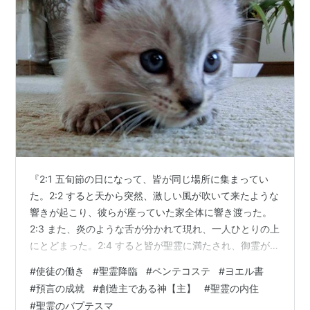
『2:1 五旬節の日になって、皆が同じ場所に集まってい
た。2:2 すると天から突然、激しい風が吹いて来たような
響きが起こり、彼らが座っていた家全体に響き渡った。
2:3 また、炎のような舌が分かれて現れ、一人ひとりの上
にとどまった。2:4 すると皆が聖霊に満たされ、御霊が語
らせるままに、他国のいろいろなことばで話し始めた。
#
使徒の働き
#
聖霊降臨
#
ペンテコステ
#
ヨエル書
2:5 さて、エルサレムには、敬虔なユダヤ人たちが、天下
#
預言の成就
#
創造主である神【主】
#
聖霊の内住
のあらゆる国々から来て住んでいたが、2:6 この物音がし
#
聖霊のバプテスマ