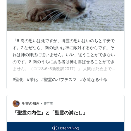
『6 肉の思いは死ですが、御霊の思いはいのちと平安で
す。7 なぜなら、肉の思いは神に敵対するからです。そ
れは神の律法に従いません。いや、従うことができない
のです。8 肉のうちにある者は神を喜ばせることができ
ません。（ロマ8:6-8新改訳2017）』 人間は死ぬまで成
長と言いながら、コツコツと運動や学びに励む高齢の先
#
聖化
#
栄化
#
聖霊のバプテスマ
#
永遠なる生命
輩に接すると、非常に頭が下がる思いです。 人間にとっ
て身体を維持する大切な要素は、栄養、睡眠、そして、
運動だそうです。このバランスが崩れると「健康の維
•
持」が難しくなると聞きます。 これは、肉体に限らず、
聖書の知恵
6年前
魂にも当てはまるのかも知れません。 【主】の愛を受け
「聖霊の内住」と「聖霊の満たし」
入れた瞬間に、信仰者には「聖霊…