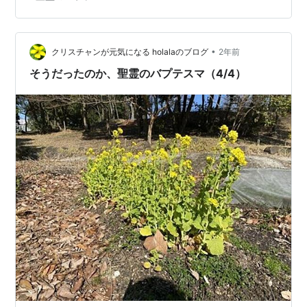
たため、大勢の人々が集まって来た。彼らは、それぞれ
自分の国のことばで弟子たちが話すのを聞いて、呆気に
とられてしまった。2:7 彼らは驚き、不思議に思って言っ
た。「見な…
•
クリスチャンが元気になる holalaのブログ
2年前
そうだったのか、聖霊のバプテスマ（4/4）