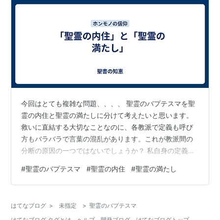
今回はとても複雑な問題、、、、 聖霊のバプテスマを聖
霊の内住と聖霊の満たしに分けて考えたいと思います。
救いに直結する大切なことなのに、各教派で定義も呼び
方もバラバラで言葉の混乱があります。これが教派間の
分断の原因の一つではないでしょうか？ 私自身の定義で
は、シンプルに、、、 聖霊の内住とは・・・・救い、命
#
聖霊のバプテスマ
#
聖霊の内住
#
聖霊の満たし
聖霊の満たしとは・・・・宣教の能力 となります。勿論
同じ聖霊なのですが、この２つを分けて理解すべきだと
思っています。ということで、本日は「聖霊の内住」と
はてなブログ
>
未指定
>
聖霊のバプテスマ
「聖霊の満たし」という２つの側面を色分けして比べて
はてなブログ タグとは
ヘルプ
開発ブログ
はてなブログトップ