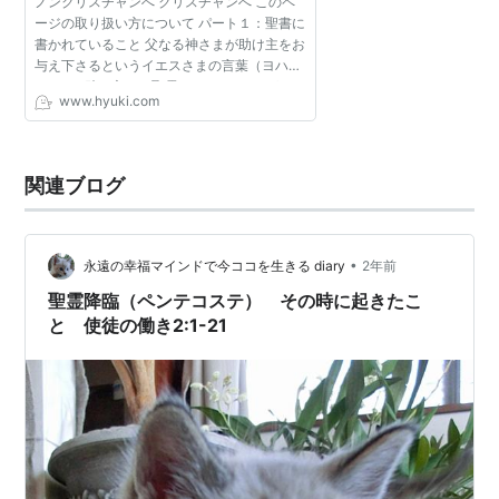
ノンクリスチャンへ クリスチャンへ このペ
ージの取り扱い方について パート１：聖書に
書かれていること 父なる神さまが助け主をお
与え下さるというイエスさまの言葉（ヨハネ
14:16） 助け主とは聖霊さまであるというイ
www.hyuki.com
エスさまの言葉（ヨハネ14:26） 聖霊を受け
るようにとい...
関連ブログ
•
永遠の幸福マインドで今ココを生きる diary
2年前
聖霊降臨（ペンテコステ） その時に起きたこ
と 使徒の働き2:1-21