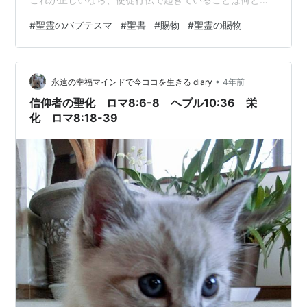
明するのでしょうか？🤥 動画ではトランプやメガチャー
#
聖霊のバプテスマ
#
聖書
#
賜物
#
聖霊の賜物
チ牧師を応援する牧師もいるし、間違った誘導も多々あ
ります。１つの意見だけ聞いて鵜吞みにするのはよくな
いです。 聖霊のバプテスマは聖霊の賜物(ギフト）。 人
•
それぞれ、どんな賜物を頂けるかは違っています。 イエ
永遠の幸福マインドで今ココを生きる diary
4年前
スを信じた瞬間に、全員が聖霊のバプテスマを受けると
信仰者の聖化 ロマ8:6-8 ヘブル10:36 栄
は限りません。 もちろん、水と聖霊の２…
化 ロマ8:18-39