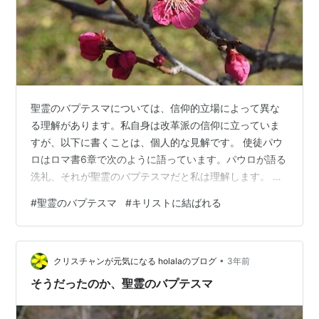
聖霊のバプテスマについては、信仰的立場によって異な
る理解があります。私自身は改革派の信仰に立っていま
すが、以下に書くことは、個人的な見解です。 使徒パウ
ロはロマ書6章で次のように語っています。パウロが語る
洗礼、それが聖霊のバプテスマだと私は理解します。 ロ
ーマ 6:3～5それともあなたがたは知らないのですか。キ
#
聖霊のバプテスマ
#
キリストに結ばれる
リスト・イエスに結ばれるために洗礼を受けたわたした
ちが皆、またその死にあずかるために洗礼を受けたこと
を。わたしたちは洗礼によってキリストと共に葬られ、
•
その死にあずかるものとなりました。それは、キリスト
クリスチャンが元気になる holalaのブログ
3年前
が御父の栄光によって死者の中から復活させられたよう
そうだったのか、聖霊のバプテスマ
に、わたしたちも新しい命に生きるためな…