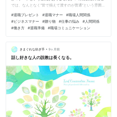
では、なんとなく“皆で揃えて渡すのが普通”という雰囲気
があることも多く、気付けば流れに乗らざるを得ない…
#
退職プレゼント
#
退職マナー
#
職場人間関係
そんな経験をされた方も多いと思います。でも実は、退
#
ビジネスマナー
#
贈り物
#
仕事の悩み
#
人間関係
職プレゼントには明確なルールはなく、渡さなかったか
#
働き方
#
退職準備
#
職場コミュニケーション
らといって失礼になるわけではありません。私自身もこ
れまで何度か「どうしよう…渡すべき？」と迷った経験
があります。部署内の雰囲気や、その方との距離感によ
って判断が変わることもあり、特に“関わり…
•
きまぐれな紡ぎ手
9ヶ月前
話し好きな人の説教は長くなる。