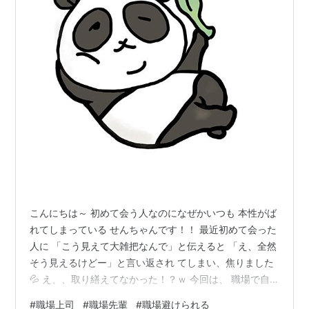
こんにちは～ 初めて会う人なのになぜかいつも 本性がば
れてしまっている せんちゃんです！！ 最近初めて会った
人に 「こう見えて大雑把なんで」と伝えると 「え、全然
そう見えるけどー」と言い返され てしまい、焦りました
💦 え、、取り繕えてなかった！？ｗ 今回は、 職場で自
分の態度が原因で 避けられてしまった 目上の人との関係
#
職場上司
#
職場先輩
#
職場避けられる