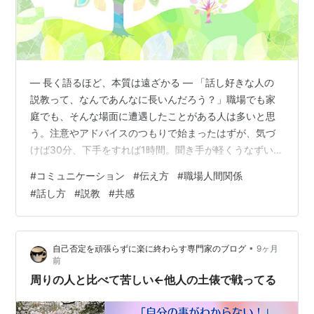
― 長く語るほど、本質は遠ざかる ― 「話し好きな人の
説教って、なんであんなに長いんだろう？」職場でも家
庭でも、そんな場面に遭遇したことがある人は多いと思
う。注意やアドバイスのつもりで始まったはずが、気づ
けば30分、下手をすれば1時間。聞き手が軽くうなずいて
も、止まらない。「いいか、俺が言いたいのはな…」
#
コミュニケーション
#
伝え方
#
職場人間関係
と、また始まる。――もう、その“いいか”を何回聞いたこ
#
話し方
#
説教
#
共感
とか。 話し好きな人ほど、自分の言葉で世界を整理した
がる。だから話しているうちに、気分が乗ってくる。そ
して、言いたかったことからどんどん離れていく。 最初
•
自己否定を頑張らずに楽に終わらす専門家のブログ
9ヶ月
は「注意」だったのに、途中から「昔話」になり、気づ
前
けば「自分語り」に変わり、最後は「愚…
周りの人と比べて苦しい←他人の土俵で戦ってる