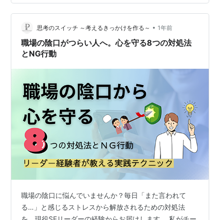
笑えるようになる！笑う安心感マシマシコーチmatuで
す！ matuのプロフィール…ameblo.jp ↑↑↑ 43年間コン
プレ…
•
思考のスイッチ ～考えるきっかけを作る～
1年前
職場の陰口がつらい人へ。心を守る8つの対処法
とNG行動
職場の陰口に悩んでいませんか？毎日「また言われて
る…」と感じるストレスから解放されるための対処法
を、現役SEリーダーの経験からお届けします。 私がチー