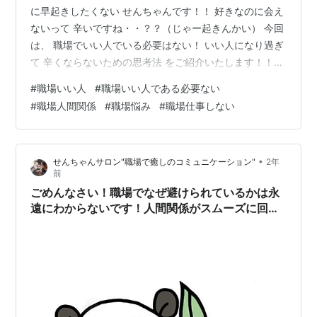
に早起きしたくない せんちゃんです！！ 好きなのに会え
ないって 辛いですね・・？？（じゃー起きんかい） 今回
は、 職場でいい人でいる必要はない！ いい人になり過ぎ
て 辛くならないための思考法 をご紹介いたします！！
最初に申し上げておきますと 私は心理カウンセラーだっ
#
職場いい人
#
職場いい人である必要ない
たり 公認心理士ではありません！ 完全に独自の経験から
#
職場人間関係
#
職場悩み
#
職場仕事しない
得た気づきを元に 編み出してきた方法となります。 とは
いえ、この思考法を実践すると 間違いなくコミュニケー
ションの力がつき、 あなたの世界が変わっていくことは
•
せんちゃんサロン"職場で癒しのコミュニケーション"
2年
私の経験を通して折り紙付きです！ 是非、最後まで読ん
前
でいってくだ…
ごめんなさい！職場でなぜ避けられているかは永
遠にわからないです！人間関係がスムーズに回っ
て仕事が１００倍やりやすくなる秘訣