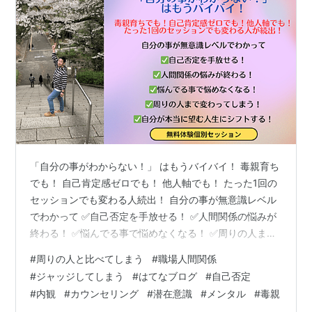
「自分の事がわからない！」 はもうバイバイ！ 毒親育ち
でも！ 自己肯定感ゼロでも！ 他人軸でも！ たった1回の
セッションでも変わる人続出！ 自分の事が無意識レベル
でわかって ✅自己否定を手放せる！ ✅人間関係の悩みが
終わる！ ✅悩んでる事で悩めなくなる！ ✅周りの人まで
変わってしまう！ ✅自分が本当に望む人生にシフトす
#
周りの人と比べてしまう
#
職場人間関係
る！ 無料体験個別セッション 『「自分の事がわからな
#
ジャッジしてしまう
#
はてなブログ
#
自己否定
い！」 はもうバイバイ！』自分から好かれる私になる！
#
内観
#
カウンセリング
#
潜在意識
#
メンタル
#
毒親
他人からも好かれる私になる！自分も周りも心の底から