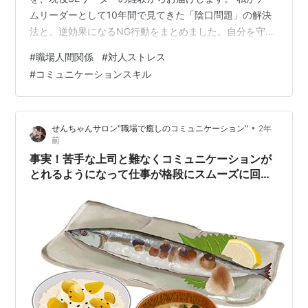
ムリーダーとして10年間で見てきた「陰口問題」の解決
法と、逆効果になるNG行動をまとめました。自分を守る
ための選択肢を知って、心の負担を軽くしましょう。 こ
#
職場人間関係
#
対人ストレス
の記事では、 ✅ 陰口を言われやすい人の特徴 ✅ 陰口を
#
コミュニケーションスキル
言う人の心理 ✅ 実践的な対処法8選 ✅ 職場ストレスの解
消法 をできるだけわかりやすくお伝えします。 まず知っ
ておきたい！職場で陰口を言われる原因【心理的背景】
•
せんちゃんサロン"職場で癒しのコミュニケーション"
2年
陰口を言われやすい人の特徴 陰口を言う人の心理って？
前
職場で陰口を言われた…
事実！苦手な上司と難なくコミュニケーションが
とれるようになって仕事が格段にスムーズに回る
思考法