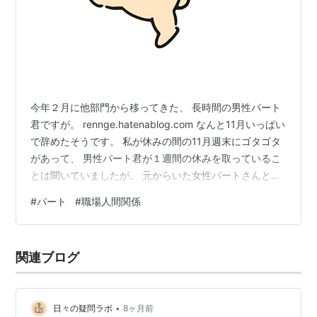
今年２月に他部門から移ってきた、 長時間の男性パート
君ですが。 rennge.hatenablog.com なんと11月いっぱい
で辞めたそうです。 私が休みの間の11月週末にゴタゴタ
があって、 男性パート君が１週間の休みを取っているこ
とは聞いていましたが。 元からいた女性パートさんと仲
が悪いのは、 皆知っていました。 その衝突があったよう
#
パート
#
職場人間関係
です。 私達他のパートにとっても、 二人の険悪な雰囲気
は微妙な問題でした。 どっちの言い分も一理あるよう
な、 要するに相性の問題な気がします。 上司がもっと上
関連ブログ
手く配慮（配置替えとか）できなかったのかな、 とか思
いますが🤔 この男性パート君に限らず、 職場では色…
•
日々の疑問ラボ
8ヶ月前