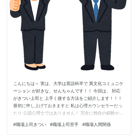
こんにちは～ 実は、大学は英語科卒で 異文化コミュニケ
ーション が好きな、せんちゃんです！！ 今回は、 対応
がきつい上司と 上手く接する方法をご紹介します！！！
最初に申し上げておきますと 私は心理カウンセラーだっ
たり 公認心理士ではありません！ 完全に独自の経験から
得た気づきを元に 編み出してきた方法となります。 とは
#
職場上司きつい
#
職場上司苦手
#
職場人間関係
いえ、この方法を実践すると 間違いなくコミュニケーシ
ョンの力がつき、 あなたの世界が変わっていくことは 私