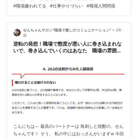
を 修復する方法 をご紹介します！！ 最初に申し上げて
#
職場嫌われてる
#
仕事やりづらい
#
職場人間関係
おきますと 私は心理カウンセラーだったり 公認心理士で
はありません！ 完全に独自の経験から得た気づきを元に
編み出してきた方法となります。 とはいえ、この方法を
•
せんちゃんサロン"職場で癒しのコミュニケーション"
2年
実践すると 間違いなくコミュニケーションの力がつき、
前
あなたの世…
逆転の発想！職場で態度が悪い人に巻き込まれな
いで、巻き込んでいくのはあなた 職場の雰囲気
を良くしてチームの信頼を獲得する方法
こんにちは～ 最高のパートナーは 鳥刺しと焼酎の、せん
ちゃんです！ そう、 私の中にはおっさんがいますw 今回