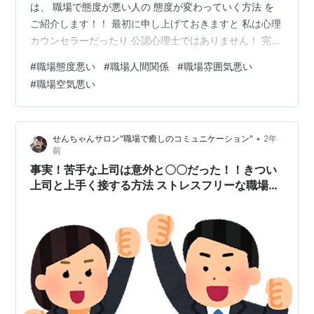
は、 職場で態度が悪い人の 態度が変わっていく方法 を
ご紹介します！！ 最初に申し上げておきますと 私は心理
カウンセラーだったり 公認心理士ではありません！ 完全
に独自の経験から得た気づきを元に 編み出してきた方法
#
職場態度悪い
#
職場人間関係
#
職場雰囲気悪い
となります。 とはいえ、この方法を実践すると 間違いな
#
職場空気悪い
くコミュニケーションの力がつき、 あなたの世界が変わ
っていくことは 私の経験を通して折り紙付きです！ 是
非、最後まで読んでいってくださいね！！！ 突然です
•
せんちゃんサロン"職場で癒しのコミュニケーション"
2年
が、みなさんの職場、 居心地はいかがでしょうか？？ 人
前
間関係も職場の…
事実！苦手な上司は意外と〇〇だった！！きつい
上司と上手く接する方法 ストレスフリーな職場で
仕事のモチベーションがUPする秘訣