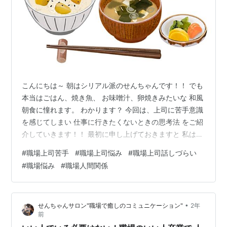
こんにちは～ 朝はシリアル派のせんちゃんです！！ でも
本当はごはん、焼き魚、 お味噌汁、卵焼きみたいな 和風
朝食に憧れます。 わかります？ 今回は、上司に苦手意識
を感じてしまい 仕事に行きたくないときの思考法 をご紹
介していきます！！ 最初に申し上げておきますと 私は心
理カウンセラーだったり 公認心理士ではありません！ 完
#
職場上司苦手
#
職場上司悩み
#
職場上司話しづらい
全に独自の経験から得た気づきを元に 編み出してきた方
#
職場悩み
#
職場人間関係
法となります。 とはいえ、この思考法を実践すると 間違
いなくコミュニケーションの力がつき、 あなたの世界が
変わっていくことは 私の経験を通して折り紙付きです！
•
せんちゃんサロン"職場で癒しのコミュニケーション"
2年
是非、最後まで読んでいってくださいね！！！ 新卒１年
前
目の方や、転…