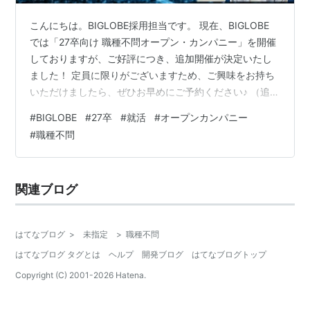
こんにちは。BIGLOBE採用担当です。 現在、BIGLOBE
では「27卒向け 職種不問オープン・カンパニー」を開催
しておりますが、ご好評につき、追加開催が決定いたし
ました！ 定員に限りがございますため、ご興味をお持ち
いただけましたら、ぜひお早めにご予約ください♪ （追
記：本イベントは終了いたしました） こんな方にオスス
#
BIGLOBE
#
27卒
#
就活
#
オープンカンパニー
メ！ 参加者の生の声（参加者アンケートから抜粋） 開催
#
職種不問
要項 ■プログラム内容（約90分を予定） ■開催日程 ■
ご準備いただくもの ■申込方法 こんな方にオススメ！ ・
就活の軸を見つけたい方・企業研究のコツを知りたい
関連ブログ
方・通信、IT業界に少しでも興味がある方・「人と人、
人と社会を…
はてなブログ
>
未指定
>
職種不問
はてなブログ タグとは
ヘルプ
開発ブログ
はてなブログトップ
Copyright (C) 2001-
2026
Hatena.