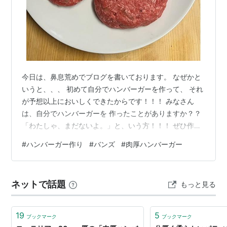
今日は、鼻息荒めでブログを書いております。 なぜかと
いうと、、、 初めて自分でハンバーガーを作って、 それ
が予想以上においしくできたからです！！！ みなさん
は、自分でハンバーガーを 作ったことがありますか？？
「わたしゃ、まだないよ。」と、いう方！！！ ぜひ作っ
てみてください！！！ 自分が思っている以上に、 おいし
#
ハンバーガー作り
#
バンズ
#
肉厚ハンバーガー
いハンバーガーができます！！！ 本当におすすめです♪！
急に押し付けみたいな感じですみません、、、 失礼しま
した。。。 今日は、 ”ハンバーガーを自分で作るに至っ
ネットで話題
もっと見る
たエピソード”と”作り方”について 書きたいと思います。
どうぞお付き合いください。 【ハンバーガーを自分で作
るに至ったエ…
19
5
ブックマーク
ブックマーク