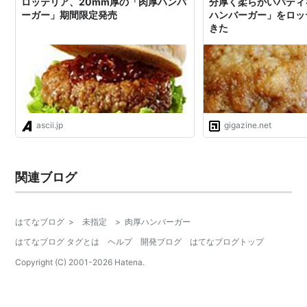
ロッテリア、20mm厚の「肉厚ハンバ
分厚く柔らかいパティ
ーガー」期間限定発売
ハンバーガー」をロッ
きた
ascii.jp
gigazine.net
関連ブログ
はてなブログ
>
未指定
>
肉厚ハンバーガー
はてなブログ タグとは
ヘルプ
開発ブログ
はてなブログトップ
Copyright (C) 2001-
2026
Hatena.