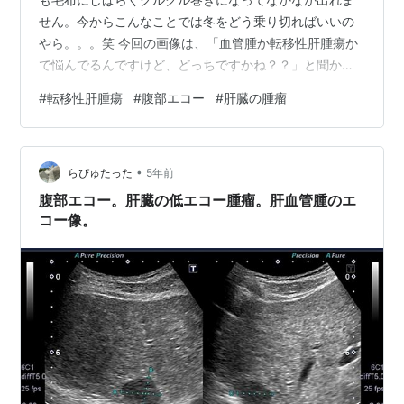
せん。今からこんなことでは冬をどう乗り切ればいいの
やら。。。笑 今回の画像は、「血管腫か転移性肝腫瘍か
で悩んでるんですけど、どっちですかね？？」と聞かれ
た画像になります。⇩ 肝の高エコー腫瘤 形状不整。内部
#
転移性肝腫瘍
#
腹部エコー
#
肝臓の腫瘤
は不均一で中心近くに低エコー域を認めます。後方エコ
ーは少し増強してる印象です。腫瘤の周囲には低エコー
帯が見られます。 肝臓の高エコー腫瘤は血管腫に特異的
•
な所見ではなくエコー検査中に腫瘤の経時的にエコー輝
らぴゅたった
5年前
度が変わる所見をを認めた時に血管腫と判断できると言
腹部エコー。肝臓の低エコー腫瘤。肝血管腫のエ
われています。（wax and wane …
コー像。