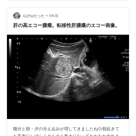
🍀 ▼動画です youtu.be 肝臓の実質は線維化が疑われ、
粗く不均一です。 表面凹凸不整。肝縁鈍化がみられま
•
す。 原発性肝癌の９割は肝細胞癌（ＨＣＣ）で、８０～
らぴゅたった
6年前
９０％の割合で慢性肝障害や肝硬変が見られるそうで
肝の高エコー腫瘤。転移性肝腫瘍のエコー画像。
す。 腫瘤の形状は球…
随分と朝・夕の冷え込みが増してきましたね💦朝起きて
も毛布にしばらくクルクル巻きになってなかなか出れま