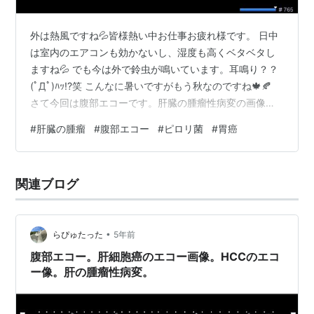
外は熱風ですね💦皆様熱い中お仕事お疲れ様です。 日中
は室内のエアコンも効かないし、湿度も高くベタベタし
ますね💦 でも今は外で鈴虫が鳴いています。耳鳴り？？
(ﾟДﾟ)ﾊｯ!?笑 こんなに暑いですがもう秋なのですね🍁🍂
さて今回は腹部エコーです。肝臓の腫瘤性病変の画像に
なります。⇩ youtu.be 肝左葉側の腫瘤は、肝表面から突
#
肝臓の腫瘤
#
腹部エコー
#
ピロリ菌
#
胃癌
出していて一見HCCのような印象ですが、右葉側の腫瘤
がない部位（背景肝）は実質が綺麗です。腫瘤は高エコ
ーのものや、壊死と思われる無エコー域の大きなものも
関連ブログ
見られます。 もともとクリニックで糖尿病のフォローを
されてた方で、採血にて肝機能障害を指摘され精査に来
られました。 症状…
•
らぴゅたった
5年前
腹部エコー。肝細胞癌のエコー画像。HCCのエコ
ー像。肝の腫瘤性病変。