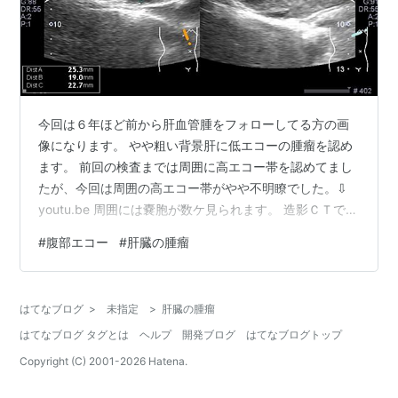
今回は６年ほど前から肝血管腫をフォローしてる方の画
像になります。 やや粗い背景肝に低エコーの腫瘤を認め
ます。 前回の検査までは周囲に高エコー帯を認めてまし
たが、今回は周囲の高エコー帯がやや不明瞭でした。⇩
youtu.be 周囲には嚢胞が数ケ見られます。 造影ＣＴでは
分葉状の腫瘤なのですが、エコーではあまり分葉状には
#
腹部エコー
#
肝臓の腫瘤
見えませんね💦 血管腫はスポンジのように柔らかいとい
われるので、形が変わりやすいのか ただ描出できていな
いだけなのか。。。でも毎回、エコーではこんな形で見
はてなブログ
>
未指定
>
肝臓の腫瘤
えます。 Ｓ８に約３㎝の大きさとの事。 血管腫のフォロ
はてなブログ タグとは
ヘルプ
開発ブログ
はてなブログトップ
ーで検査依頼なので血管腫なんでしょうが、何も情報が
ない状態でこの画像に出会…
Copyright (C) 2001-
2026
Hatena.