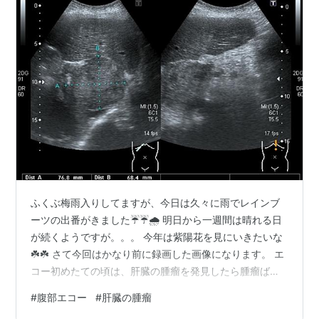
ふくぶ梅雨入りしてますが、今日は久々に雨でレインブ
ーツの出番がきました☔️☔🌧 明日から一週間は晴れる日
が続くようですが。。。 今年は紫陽花を見にいきたいな
☘️☘️ さて今回はかなり前に録画した画像になります。 エ
コー初めたての頃は、肝臓の腫瘤を発見したら腫瘤ばか
りに目が向いて周囲の 背景肝を評価せずにスルーしてま
#
腹部エコー
#
肝臓の腫瘤
した💦今も初心者ですが… 背景肝の評価。大事ですね🍀