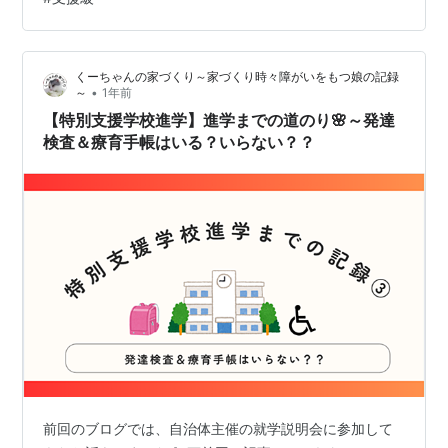
は夫が行ってきてくれました✨ 個別相談ってどんなこと
を話すの？ 流れとしては主にこの2点： 子どものヒアリ
ング 就学希望先の確認 我が家の場合は、引…
くーちゃんの家づくり～家づくり時々障がいをもつ娘の記録
•
～
1年前
【特別支援学校進学】進学までの道のり🌸～発達
検査＆療育手帳はいる？いらない？？
前回のブログでは、自治体主催の就学説明会に参加して