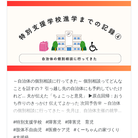
～自治体の個別相談に行ってきた～ 個別相談ってどんな
ことを話すの？ 引っ越し先の自治体にも予約していたけ
れど… 夫が伝えた「ちょこっと意見」 ▶原点回帰：おう
ち作りのきっかけ 伝えてよかった 次回予告🌸 ～自治体
の個別相談に行ってきた～ 先月は、自治体主催の就学説
明会（全体）に参加した我が家。▶過去記事はこちら ku-
#
特別支援学校
#
障害児
#
障害児 育児
channoiedukuri.hatenablog.com そして今月は…いよい
#
肢体不自由児
#
医療ケア児
#
くーちゃんの家づくり
よ個別相談会に行ってきました！ ……と言っても、今回
#
支援級