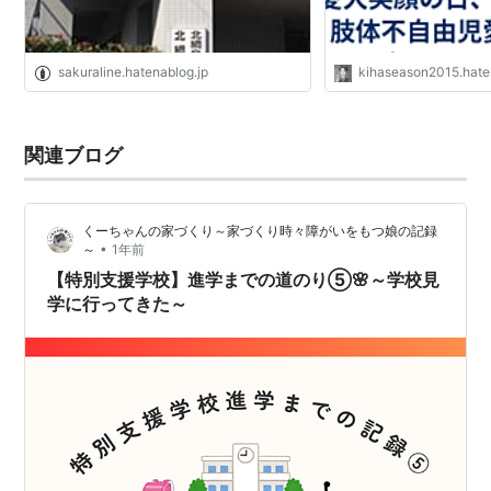
sakuraline.hatenablog.jp
kihaseason2015.hat
関連ブログ
くーちゃんの家づくり～家づくり時々障がいをもつ娘の記録
•
～
1年前
【特別支援学校】進学までの道のり⑤🌸～学校見
学に行ってきた～