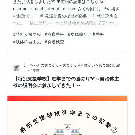
きたお話をしました🌸 ▼前回の記事はこちら ku-
channoiedukuri.hatenablog.com さて今回は、その続き
のお話です！ 📄 発達検査の提出が必要！？ 就学説明会
では、「提出書類の一つに発達検査の結果が必要です」
との説明が。 そこでさっそく、いつもお世話になってい
#
特別支援学校
#
療育手帳
#
身体障がい者手帳
る児童発達支援施設（児発）にお願いしました！ その
#
肢体不自由児
#
発達検査
際、職員さんからはこんな説明が。 「かかりつけ医から
の提出になるので、書類代がかかります」 とのことでし
たが、もちろん問題なし！ 「了解しました！お願いしま
くーちゃんの家づくり～家づくり時々障がいをもつ娘の記録
ーす😊」 とお返事しました。 💬 え…療育手帳の取得予定
•
～
1年前
あ…
【特別支援学校】進学までの道のり🌸～自治体主
催の説明会に参加してきた！～