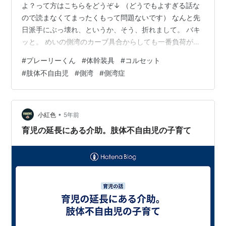
よ？って方はこちらをどうぞ↓ （どうでもよすぎる話な
ので読まなくてまったくもって問題ないです） なんと先
日派手にぶっ壊れ、というか、そう、折れまして。 バキ
ッと。 めいの側湾のカーブ具合からしても一番負荷がか
かっていた部分で 「細かいヒビが入っているけどよく折
#
プレーリーくん
#
体幹装具
#
コルセット
れへんもんやなぁ。」 と呑気に考えてたんやけど、今回
#
肢体不自由児
#
側湾
#
側湾症
担当してくださった業者さんからこんなLINEが。 ヒビは
あかん兆候やった模様。そらそうか。早く相談しといた
らよかった。 でも、もう随分長くめいの体を支えてくれ
たので、業者さんの仰る通り経年劣化もあるやろうこと
•
小紅色
5年前
を考えたらきっと、もう作り替…
育児の延長にある介助。肢体不自由児の子育て