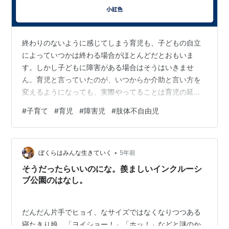
終わりのないように感じてしまう育児も、子どもの自立
によっていつかは終わる場合がほとんどだとおもいま
す。しかし子どもに障害がある場合はそうはいきませ
ん。育児と言っていたのが、いつからか介助と言い方を
変えるようになっても、実際やってることは育児の延長
で変わりはしない。終わりがある育児、うらやましいで
#
子育て
#
育児
#
障害児
#
肢体不自由児
す。でもうらやんでばかりはいられません。手のかかる
子ほどかわいいとはその通りで日々幸せを実感して子育
てしています。 育児と子育ての違い 育児と子育てと2つ
•
の言い方があって、明確な違いはあるの？って思います
ぼくらはみんな生きていく
5年前
よね。 育児 主に乳幼児で小学校入学までのお世話全般子
そうだったらいいのにな。羨ましいインクルーシ
育て 年齢関係なく頭や心を育てる抽象的なこと …
ブ公園のはなし。