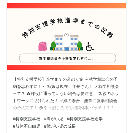
【特別支援学校】進学までの道のり🌸 ～就学相談会の予
約を忘れずに！～ 🎒娘は現在、年長さん！ 📌就学相談会
って？ ⚠️施設に通っていない場合は要注意！ 🤝親のネッ
トワークに助けられた！ ✅娘の場合：無事に就学相談会
の予約完了！ 🏠引っ越し先でも相談体制バッチリ？？
✍️まとめ 【特別支援学校】進学までの道のり🌸 ～就学相
#
特別支援学校
#
障がい児
#
特別支援学校進学
談会の予約を忘れずに！～ こんにちは！今回は娘の特別
#
肢体不自由児
#
障がい児の成長
支援学校進学に向けて動き始めた記録を、備忘録も兼ね