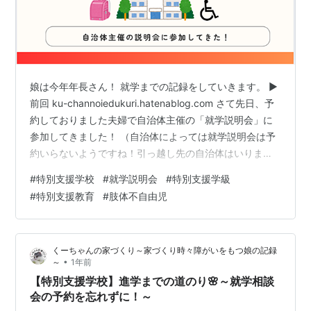
娘は今年年長さん！ 就学までの記録をしていきます。 ▶
前回 ku-channoiedukuri.hatenablog.com さて先日、予
約しておりました夫婦で自治体主催の「就学説明会」に
参加してきました！ （自治体によっては就学説明会は予
約いらないようですね！引っ越し先の自治体はいりませ
んでした） 🌟説明会の概要 所要時間：約1時間半（長
#
特別支援学校
#
就学説明会
#
特別支援学級
い〜！） 参加者数：100人以上！ これまで発達支援セン
#
特別支援教育
#
肢体不自由児
ターや児発を利用してきた中でも、娘のように「知的＋
肢体不自由」のケースは少数派なので、説明会全体の中
でも該当情報は一部でした。 説明会は、知的障害・肢体
くーちゃんの家づくり～家づくり時々障がいをもつ娘の記録
不自由・病弱・盲ろう学校など、すべてのケースを一
•
～
1年前
括…
【特別支援学校】進学までの道のり🌸～就学相談
会の予約を忘れずに！～