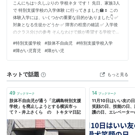
こんにちは✨久しぶりの 学校ネタ です！ 先日、家族3人
で 特別支援学校の入学体験 に行ってきました🏫🌷 この
体験入学には、いくつかの重要な目的がありました👇 ✅
対象となる生徒かどうか ✅ 障害の程度の確認 ✅ 入学後
のクラス分けの参考 そんなわけで娘が希望する学校で
は、体験入学が必須になっていたんです！ 資料作成のた
#
特別支援学校
#
肢体不自由児
#
特別支援学校入学
めにも必要とのことで録画もしながら娘の様子見ていた
#
障がい児育児
#
障がい児
だきました！ 📖 当日の流れ 先生と 1対1 で動きの確認 1
年生クラスに混ざって授業に参加 娘が先生と遊んでいる
間に、親は今後の流れについての説明会 全体で 約2時間
ネットで話題
もっと見る
のスケジュールでした！⏰ 🌼 娘の様子は…？ 最初は…
👧「…
49
14
ブックマーク
ブックマーク
肢体不自由児が通う「北綱島特別支援
11月10日はいい友の
学校」を廃止しようとする横浜市っ
笑顔の日、技能の日、
て？ - 井上さくら の トキタマ日記
護の日、エレベーター
日、島唄の日、井戸の
ームの日、いい音の日、
吹かれ時を慈しむ旅ブロ
の日＆ハッピートーク