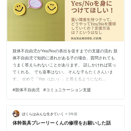
肢体不自由児がYes/Noの表出を促すまでの支援の流れ 肢
体不自由児で知的に遅れがある子の場合、質問されても
うまく答えられないことがあります。 話しかければ笑っ
てくれる。 でも返事はない。 そんな子もたくさんいま
す。 せめて「Yes（はい）」と答えるようになれ
ば・・・。 そんな願いを持っている親御さんや支援者は
#
肢体不自由児
#
コミュニケーション支援
多いはずです。 今回は、相手の質問に「Yes」と答えら
れるまでの発達的な流れを説明します。 繰り返し質問に
答えることよりも、土台となる力を積み重ねたほうが成
•
長できるという話しです。 肢体不自由児がYes/Noの表出
ぼくらはみんな生きていく
5年前
を促すまでの支援の流れ 意思を表出できない障害児 まず
体幹装具プレーリーくんの修理をお願いした話
は「期待して待てる」…