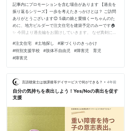
記事内にプロモーションを含む場合があります 【過去を
振り返るシリーズ】一歩を考えたきっかけとは？ ご訪問
ありがとうございます😊 5歳の娘と愛猫くーちゃんのた
めに、地方ビルダーで注文住宅を建築予定のみーです🏠
✨ 今回より過去編をお届けしていきます。 なぜ真剣に一
歩を考えたのか？ きっかけは、特別支援学校の見学でし
#
注文住宅
#
土地探し
#
家づくりのきっかけ
た。 特別支援学校の見学は、年長でなくてもOKな学校も
#
特別支援学校
#
肢体不自由児
#
障害児 育児
ありますので、年中の段階で夫と一緒に行くことにした
#
障害児
のです！ 一時期は感染症の影響もあり、「年長だけ」か
つ人数制限があったようですが、 少しずつ緩和されたよ
うで、昨年は年中さんでも見学がOKでした。 （ただダメ
なところもありますので、H…
•
言語聴覚士は放課後等デイサービスで何ができる？
4年前
自分の気持ちを表出しよう！Yes/Noの表出を促す
支援