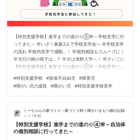
【特別支援学校】進学までの道のり⑤🌸～学校見学に行
ってきた～ 🌸いざ！家族3人で学校見学会へ 🌸学校見学
の流れ 🌸校内見学で感動…！ 🌸個別相談もスムーズに！
🌸当日の娘の様子は…？ 🌸次は体験入学へ！ 🌸さいごに
【特別支援学校】進学までの道のり⑤🌸～学校見学に行
ってきた～ こんにちは、くーちゃんママです♪ 今回は、
#
特別支援学校
#
肢体不自由児
#
障害児
娘の進学先となる「肢体不自由児に特化した特別支援学
#
障がい児の成長
#
障がい児
#
特別支援学校見学
校」の見学に行ってきた記録をまとめてみました！ 🌸い
ざ！家族3人で学校見学会へ 先月、家族3人で見学会に参
加してきました。昨年は現自宅近くの「知的特化」の特
くーちゃんの家づくり～家づくり時々障がいをもつ娘の記録
別支援学校の見学に行ったのですが、今回は新居近くの
•
～
1年前
「肢体特化」の学校です。…
【特別支援学校】進学までの道のり④🌸～自治体
の個別相談に行ってきた～