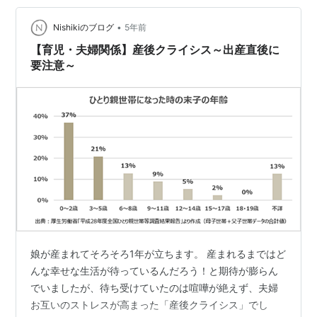
セット 料理 【楽天1位3冠】お食い初めケーキ付【花むす
•
び・えん お食い初め膳 はれももかプティ】 ケーキ 国産
Nishikiのブログ
5年前
天然真鯛 歯固め石 手引書 鯛めしレシ…
【育児・夫婦関係】産後クライシス～出産直後に
要注意～
娘が産まれてそろそろ1年が立ちます。 産まれるまではど
んな幸せな生活が待っているんだろう！と期待が膨らん
でいましたが、待ち受けていたのは喧嘩が絶えず、夫婦
お互いのストレスが高まった「産後クライシス」でし