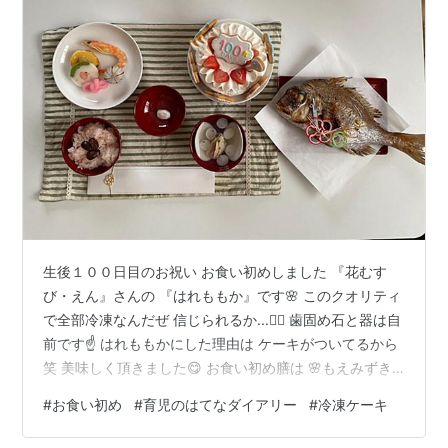
生後１００日目のお祝い お食い初めしました 『花むす
び・えん』さんの 『はれももか』です🌸 このクオリティ
で全部冷凍なんだぜ 信じられるか...🤦‍♀️ 歯固め石と器は自
前です☝️ はれももかにした理由は ケーキがついてるから
笑 美味しく頂きました😋 お食い初め膳は 🌸もえみずき
→一般的なセット 🌸はれももか →ケーキ付き 🌸まなつづ
#
お食い初め
#
育児のはてなダイアリー
#
冷凍ケーキ
み →必要最小限のセット あとは器付きとか 鯛の大きさが
グレードアップした 『グラン』もあります。 お食い初め