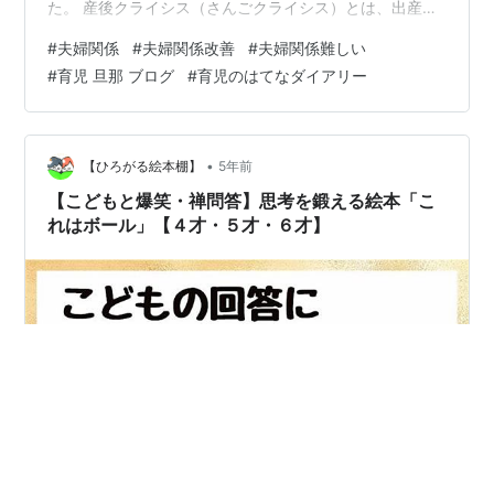
た。 産後クライシス（さんごクライシス）とは、出産後
から2 - 3年ほどの間に、夫婦仲が悪化するという現象。
#
夫婦関係
#
夫婦関係改善
#
夫婦関係難しい
ホルモンバランス、体調不良、子育てに対する不安、ラ
#
育児 旦那 ブログ
#
育児のはてなダイアリー
イフスタイルの変化など、心身両面でのさまざまな原因
によって引き起こされている。 産後クライシス -
Wikipedia 現在は何とか乗り越えることができ、そこそ
こ円満な夫婦生活に戻っていますが、当時は離婚も考え
•
【ひろがる絵本棚】
5年前
たほど関係が悪化していました…
【こどもと爆笑・禅問答】思考を鍛える絵本「こ
れはボール」【４才・５才・６才】