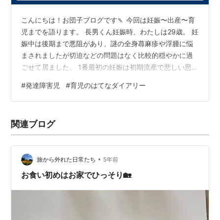
*リスト::はてなダイアリークラブ
こんにちは！お団子ブログです🍡 今回は妊娠〜出産〜育
児までを語ります。 長男くん妊娠時、わたしは29歳。 妊
娠中は後期まで悪阻があり、謎の全身蕁麻疹や浮腫に悩
まされましたが切迫などの問題はなく比較的穏やかに過
ごせて居ました。 1番最初の妊娠は初期流産で悲しい思い
をしたのでとにかく安全安定を第一に過ごし、早く赤ち
#
発達障害児
#
育児のはてなダイアリー
ゃんに会いたいな〜✨どんなお顔かな〜✨と妄想し頭の中
はハッピー😚🌼でした笑 そして出産間近となったある
日。 日中に突然破水し、すぐにタクシーを呼び夫に連絡
関連ブログ
し病院に向かいました💦出産までは12時間かかり、陣痛
の痛みで何度も気絶しました。 そして出産時にまさかの
2ℓ出血😱 これは男性なら致死…
•
旅から外れた日常たち
5年前
お食い初めはお家でひっそり🏡