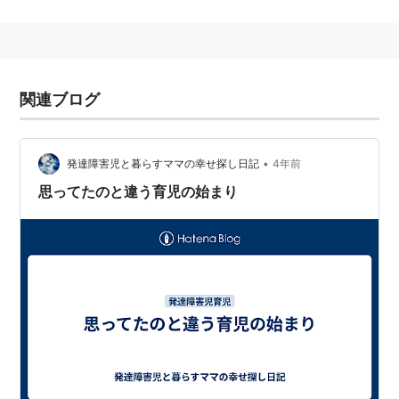
感じです。
育児について、何か悩みがある方、一人で悩まないで経
験のある方と意見の交換しあいましょう。必ず解決策が
みつかる筈です。
関連ブログ
私（達）はこうやって（育児）のりきったとか、サーク
ルなどでこんなアドバイスが役に立った等
•
発達障害児と暮らすママの幸せ探し日記
4年前
体験談や聞いた話もいいと思います。
思ってたのと違う育児の始まり
マタニティブルー
育児ノイローゼ
夜泣き
抱き癖
幼児虐待
育児放棄