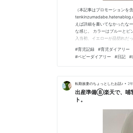
（本記事はプロモーションを含
tenkinzumadabe.hat
えば詳細を書いてなかったなー
な感じ。 カラーはブルーとピ
入当初、イエローが品切れだ
ブルリングタイプなので開きづ
#
育児記録
#
育児ダイアリー
るし、授乳とかの記録も書きや
#
ベビーダイアリー
#
日記
#
をしたエコー写真を貼りまし…
•
転勤族妻のちょっとしたお話♪
2
出産準備⑧楽天で、哺乳
ト。