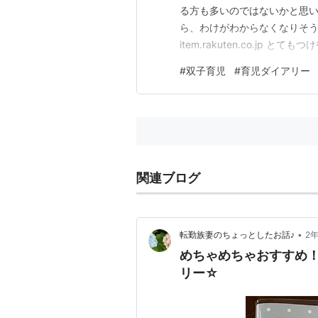
る方も多いのではないかと思い
ら、わけがわからなくなりそう
item.rakuten.co.jp
つけられない部分もあったし、
#
双子育児
#
育児ダイアリー
け、という感じになりましたが
けばぱっと見て目に入り、 夫
関連ブログ
•
転勤族妻のちょっとしたお話♪
2
めちゃめちゃおすすめ
リー☆