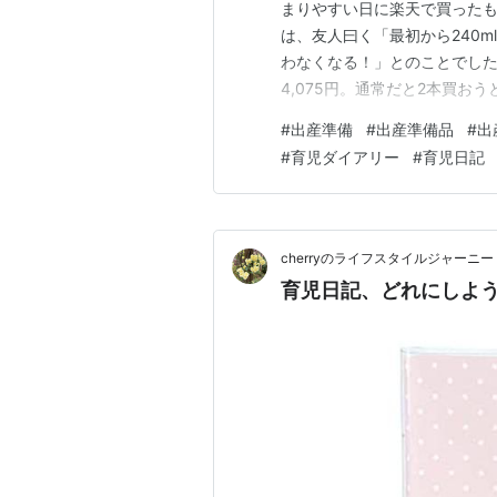
まりやすい日に楽天で買ったもの
は、友人曰く「最初から240m
わなくなる！」とのことでしたの
4,075円。通常だと2本買お
入りました☆ ここから買いました
#
出産準備
#
出産準備品
#
出
ト)【母乳実感】価格: 4675
#
育児ダイアリー
#
育児日記
すっ…
cherryのライフスタイルジャーニー
育児日記、どれにしよ