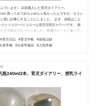
んでいます） 以前購入した育児ダイアリー。
enablog.com 買ってみてめちゃめちゃ良かったんですが、そうい
と思い記事にすることにしました。 まず、表紙はこん
ンクとイエロー(イエローは直営店限定カラー)です。 購
ったので私はブルーにしました。普通のノートと違ってダ
らさはナシ、冊子が割れる心配もナシ。 ガバッと開け
#
育児日記
#
育児手帳
#
成長記録
すそうな感じ。 妊娠中の記録も書けます。 私はコピー
出産準備
#
出産準備品
#
入院準備
年前
瓶240ml2本、育児ダイアリー、授乳ライ