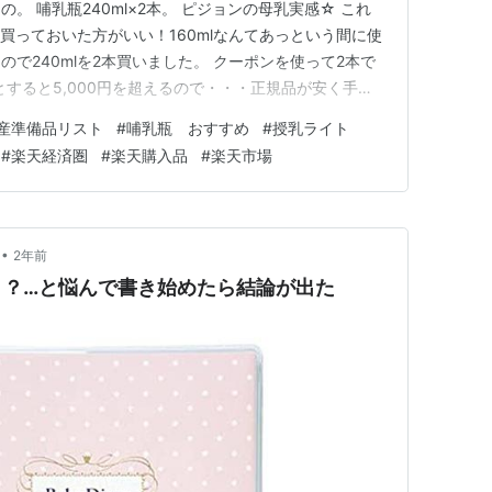
。 哺乳瓶240ml×2本。 ピジョンの母乳実感☆ これ
l買っておいた方がいい！160mlなんてあっという間に使
で240mlを2本買いました。 クーポンを使って2本で
うとすると5,000円を超えるので・・・正規品が安く手に
↓ピジョン 母乳実感 哺乳びん240ml セット(1セッ
産準備品リスト
#
哺乳瓶 おすすめ
#
授乳ライト
 円楽天で詳細を見る そして、育児ダイアリー。 これは、
#
楽天経済圏
#
楽天購入品
#
楽天市場
•
2年前
う？…と悩んで書き始めたら結論が出た